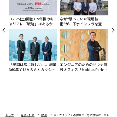
ェ
る
モ
〈7.25(土)開催〉5年後のキ
なぜ“眠っていた環境技
ャリアに「戦略」はあるか。
術”が、下水インフラを変え
トップエグゼクティブのキャ
たのか──産総研×月島JFE
リアに触れる1日│CAREER S
アクアソリューションの10年
UMMIT 2026
「老舗は常に新しい」。創業
エンジニアのためのサウナ併
360年ＹＵＡＳＡとカクシン
設オフィス「Mobius Park」
CEO田尻望が語る、AIを超え
がオープン──タマディック
る人の価値
が健康経営を徹底する理由
翻訳・編集＝江戸伸禎
トップ
経済・社会
欧州
米・ウクライナの防空がともに試練に パトリオ