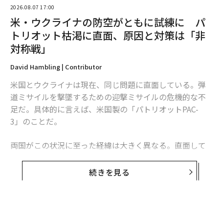
2026.08.07 17:00
2026年9月号発売中
米・ウクライナの防空がともに試練に パ
トリオット枯渇に直面、原因と対策は「非
最新号の購入はこちらから
対称戦」
David Hambling | Contributor
メンバーシップに登録する
米国とウクライナは現在、同じ問題に直面している。弾
道ミサイルを撃墜するための迎撃ミサイルの危機的な不
足だ。具体的に言えば、米国製の「パトリオットPAC-
3」のことだ。
関連記事
両国がこの状況に至った経緯は大きく異なる。直面して
ウクライナがロシア軍後方への攻撃拡大 AIドローン「Hornet」投入、兵
いる課題は本質的に同じだが、模索する解決策もまた大
站を圧迫
きく異なるものになるかもしれない。これは非対称戦、
続きを見る
つまり敵に貴重な資源をより多く消耗させる方法をめぐ
ドローンと「縦深性」で戦場を統制、ウクライナ前線防御の現在
る問題であり、この分野では、相手よりも多くの資金を
ロシア防空網に広がる「ミサイル枯渇」 ウクライナのドローン攻勢で消
投入できることを頼みにしてきた米国防総省よりも、限
耗、首都の防衛優先
られた資源で戦ってきたウクライナに分がある。