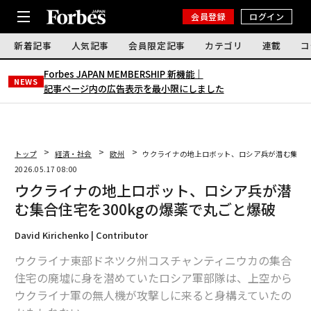
会員登録
ログイン
新着記事
人気記事
会員限定記事
カテゴリ
連載
コ
Forbes JAPAN MEMBERSHIP 新機能｜
NEWS
記事ページ内の広告表示を最小限にしました
トップ
経済・社会
欧州
ウクライナの地上ロボット、ロシア兵が潜む集合住
2026.05.17 08:00
ウクライナの地上ロボット、ロシア兵が潜
む集合住宅を300kgの爆薬で丸ごと爆破
David Kirichenko | Contributor
ウクライナ東部ドネツク州コスチャンティニウカの集合
住宅の廃墟に身を潜めていたロシア軍部隊は、上空から
ウクライナ軍の無人機が攻撃しに来ると身構えていたの