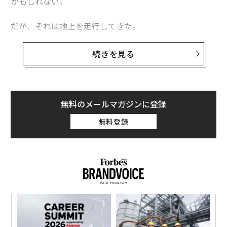
かもしれない。
だが、それは地上を走行してきた。
ウクライナ陸軍第100独立機械化旅団がソーシャルメデ
続きを見る
ィアで共有した
動画
によると、ロシア軍の破壊工作・偵
察グループに所属する兵士8人が市内に潜り込み、放棄
された建物に立てこもっていた。ウクライナ軍は、ロシ
ア軍はここを今後の作戦の拠点にするつもりだとにらん
無料のメールマガジンに登録
でいた。
無料登録
るか
〜
、く
金
個
伝