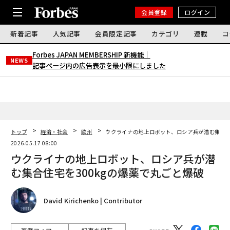
会員登録
ログイン
新着記事
人気記事
会員限定記事
カテゴリ
連載
コ
Forbes JAPAN MEMBERSHIP 新機能｜
NEWS
記事ページ内の広告表示を最小限にしました
トップ
経済・社会
欧州
ウクライナの地上ロボット、ロシア兵が潜む集合住
2026.05.17 08:00
ウクライナの地上ロボット、ロシア兵が潜
む集合住宅を300kgの爆薬で丸ごと爆破
David Kirichenko | Contributor