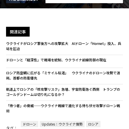
関連記事
ウクライナがロシア軍後方への攻撃拡大 AIドローン「Hornet」投入、兵
站を圧迫
ドローンと「縦深性」で戦場を統制、ウクライナ前線防御の現在
ロシア防空網に広がる「ミサイル枯渇」 ウクライナのドローン攻勢で消
耗、首都の防衛優先
軌道上でロシアの「核攻撃リスク」急増、宇宙防衛急ぐ西側 トランプの
ゴールデンドームは切り札になるか？
「待つ者」の脅威──ウクライナ戦線で進化する待ち伏せ攻撃ドローン戦
術
ドローン
Updates：ウクライナ情勢
ロシア
タグ：