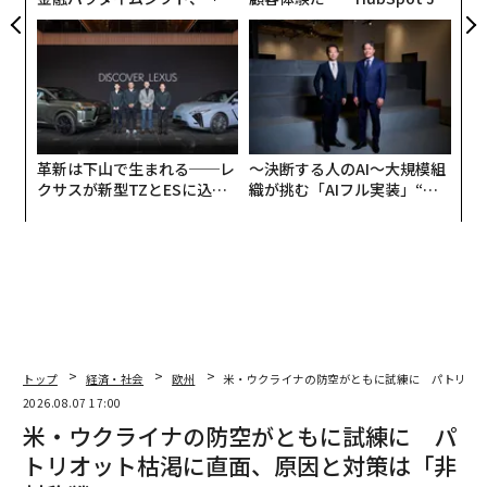
個別化」の核心 【MUFG×ウ
panが語る「Grow Better」
ェルスナビ×PwC】
な組織のつくり方
革新は下山で生まれる──レ
〜決断する人のAI〜大規模組
クサスが新型TZとESに込め
織が挑む「AIフル実装」“使
た「DISCOVER」の哲学
う”企業から“動く”企業へ【N
TTドコモビジネス×PwC】
トップ
経済・社会
欧州
米・ウクライナの防空がともに試練に パトリオ
2026.08.07 17:00
米・ウクライナの防空がともに試練に パ
トリオット枯渇に直面、原因と対策は「非