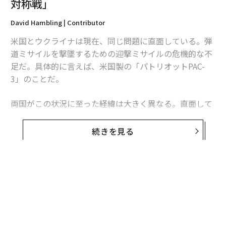
対称戦」
David Hambling | Contributor
米国とウクライナは現在、同じ問題に直面している。弾
道ミサイルを撃墜するための迎撃ミサイルの危機的な不
足だ。具体的に言えば、米国製の「パトリオットPAC-
3」のことだ。
両国がこの状況に至った経緯は大きく異なる。直面して
いる課題は本質的に同じだが、模索する解決策もまた大
きく異なるものになるかもしれない。これは非対称戦、
続きを見る
つまり敵に貴重な資源をより多く消耗させる方法をめぐ
る問題であり、この分野では、相手よりも多くの資金を
投入できることを頼みにしてきた米国防総省よりも、限
られた資源で戦ってきたウクライナに分がある。
無料のメールマガジンに登録
無料登録
ウクライナへの長期にわたる「ミサイル攻囲」
ウクライナは4年以上にわたりロシアの空襲にさらされ