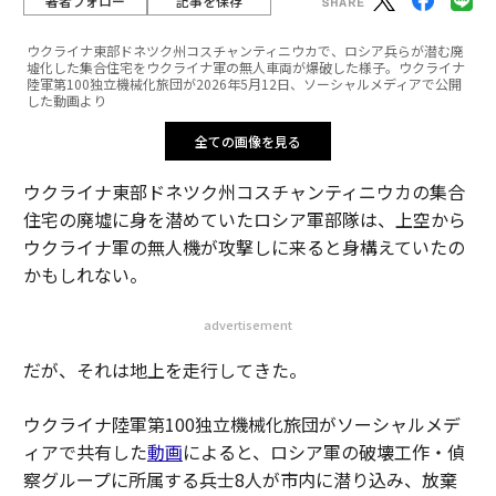
著者フォロー
記事を保存
ウクライナ東部ドネツク州コスチャンティニウカで、ロシア兵らが潜む廃
墟化した集合住宅をウクライナ軍の無人車両が爆破した様子。ウクライナ
陸軍第100独立機械化旅団が2026年5月12日、ソーシャルメディアで公開
した動画より
全ての画像を見る
ウクライナ東部ドネツク州コスチャンティニウカの集合
住宅の廃墟に身を潜めていたロシア軍部隊は、上空から
ウクライナ軍の無人機が攻撃しに来ると身構えていたの
かもしれない。
advertisement
だが、それは地上を走行してきた。
ウクライナ陸軍第100独立機械化旅団がソーシャルメデ
ィアで共有した
動画
によると、ロシア軍の破壊工作・偵
察グループに所属する兵士8人が市内に潜り込み、放棄