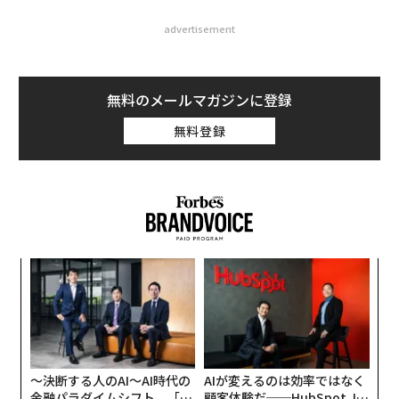
advertisement
無料のメールマガジンに登録
無料登録
目
の
ン
挑
よっ
PA
〜決断する人のAI〜AI時代の
AIが変えるのは効率ではなく
金融パラダイムシフト、「超
顧客体験だ──HubSpot Ja