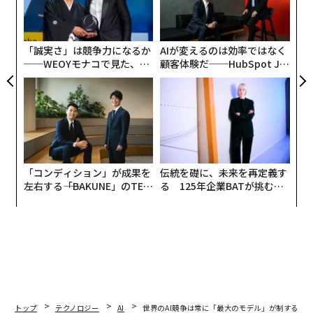
防
織
う
T
「誠実さ」は競争力になるか
AIが変えるのは効率ではなく
──WEOYモナコで見た、く
顧客体験だ──HubSpot Ja
ら寿司の経営哲学
panが語る「Grow Better」
な組織のつくり方
「コンディション」が成果を
伝統を礎に、未来を再定義す
左右する――「BAKUNE」のTEN
る 125年企業BATが挑むス
TIALが支える「挑戦者の明
モークレスな未来
日」
翻訳・編集＝江戸伸禎
トップ
テクノロジー
AI
世界のAI競争は常に「最大のモデル」が制するわ