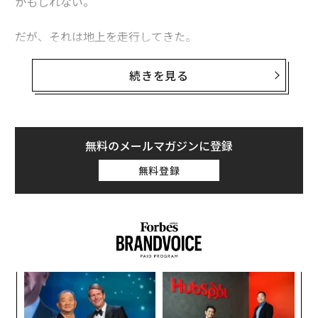
かもしれない。
だが、それは地上を走行してきた。
ウクライナ陸軍第100独立機械化旅団がソーシャルメデ
続きを見る
ィアで共有した
動画
によると、ロシア軍の破壊工作・偵
察グループに所属する兵士8人が市内に潜り込み、放棄
された建物に立てこもっていた。ウクライナ軍は、ロシ
ア軍はここを今後の作戦の拠点にするつもりだとにらん
無料のメールマガジンに登録
でいた。
無料登録
パ
技
無
〜