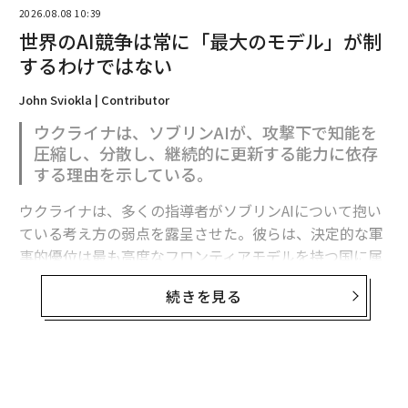
2026.08.08 10:39
2026年9月号発売中
世界のAI競争は常に「最大のモデル」が制
するわけではない
最新号の購入はこちらから
John Sviokla | Contributor
ウクライナは、ソブリンAIが、攻撃下で知能を
メンバーシップに登録する
圧縮し、分散し、継続的に更新する能力に依存
する理由を示している。
ウクライナは、多くの指導者がソブリンAIについて抱い
ている考え方の弱点を露呈させた。彼らは、決定的な軍
関連記事
事的優位は最も高度なフロンティアモデルを持つ国に属
すると想定している。
ウクライナがロシア軍後方への攻撃拡大 AIドローン「Hornet」投入、兵
続きを見る
站を圧迫
フロンティア能力は極めて重要である。だがウクライナ
ドローンと「縦深性」で戦場を統制、ウクライナ前線防御の現在
の経験が示すのは、それが軍事的優位の始まりにすぎ
ず、完成形ではないということだ。
ロシア防空網に広がる「ミサイル枯渇」 ウクライナのドローン攻勢で消
耗、首都の防衛優先