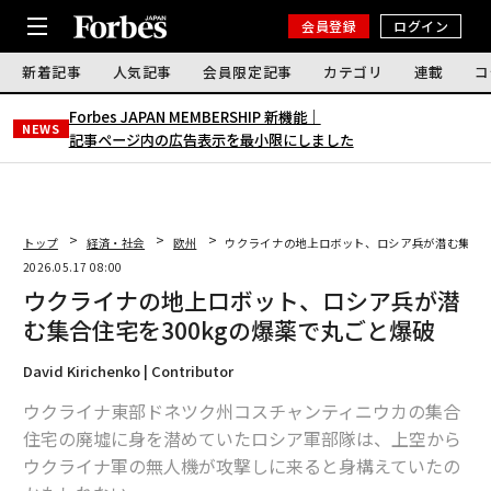
会員登録
ログイン
新着記事
人気記事
会員限定記事
カテゴリ
連載
コ
Forbes JAPAN MEMBERSHIP 新機能｜
NEWS
記事ページ内の広告表示を最小限にしました
トップ
経済・社会
欧州
ウクライナの地上ロボット、ロシア兵が潜む集合住
2026.05.17 08:00
ウクライナの地上ロボット、ロシア兵が潜
む集合住宅を300kgの爆薬で丸ごと爆破
David Kirichenko | Contributor
ウクライナ東部ドネツク州コスチャンティニウカの集合
住宅の廃墟に身を潜めていたロシア軍部隊は、上空から
ウクライナ軍の無人機が攻撃しに来ると身構えていたの