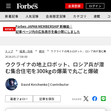
会員登録
ログイン
新着記事
人気記事
会員限定記事
カテゴリ
連載
コ
Forbes JAPAN MEMBERSHIP 新機能｜
NEWS
記事ページ内の広告表示を最小限にしました
トップ
経済・社会
欧州
ウクライナの地上ロボット、ロシア兵が潜む集合住
2026.05.17 08:00
ウクライナの地上ロボット、ロシア兵が潜
む集合住宅を300kgの爆薬で丸ごと爆破
David Kirichenko | Contributor
著者フォロー
記事を保存