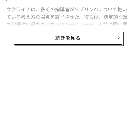
ウクライナは、多くの指導者がソブリンAIについて抱い
ている考え方の弱点を露呈させた。彼らは、決定的な軍
事的優位は最も高度なフロンティアモデルを持つ国に属
すると想定している。
続きを見る
フロンティア能力は極めて重要である。だがウクライナ
の経験が示すのは、それが軍事的優位の始まりにすぎ
ず、完成形ではないということだ。
有用な戦略モデルは次のように表せる。
軍事AI能力 = その国が利用できるフロンティア能力 ×
それを国家目標に移転・圧縮・適応させる能力 × 部隊
全体への展開密度 × 更新・適応の速度 × 戦闘条件下で
のレジリエンス。
これは実証的に検証された方程式ではない。システム全