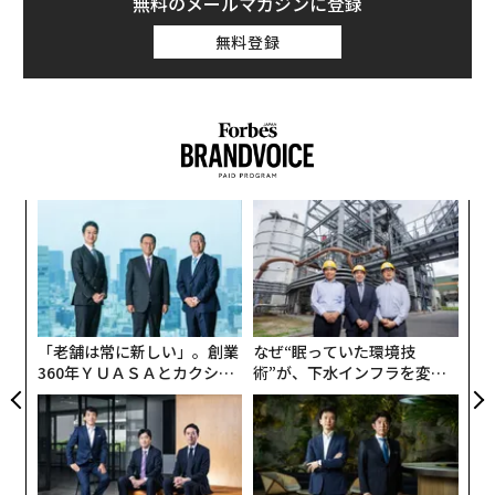
無料のメールマガジンに登録
無料登録
“
オ
ジ
ア
の
た
「老舗は常に新しい」。創業
なぜ“眠っていた環境技
360年ＹＵＡＳＡとカクシン
術”が、下水インフラを変え
CEO田尻望が語る、AIを超え
たのか──産総研×月島JFE
る人の価値
アクアソリューションの10年