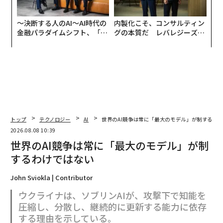
〜決断する人のAI〜AI時代の
内製化こそ、コンサルティン
金融パラダイムシフト、「超
グの本質だ レバレジーズが
個別化」の核心 【MUFG×ウ
実践する、次世代ファームの
ェルスナビ×PwC】
全貌
トップ
テクノロジー
AI
世界のAI競争は常に「最大のモデル」が制するわ
2026.08.08 10:39
世界のAI競争は常に「最大のモデル」が制
するわけではない
John Sviokla | Contributor
ウクライナは、ソブリンAIが、攻撃下で知能を
圧縮し、分散し、継続的に更新する能力に依存
する理由を示している。