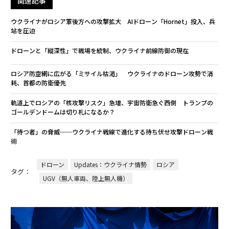
関連記事
ウクライナがロシア軍後方への攻撃拡大 AIドローン「Hornet」投入、兵
站を圧迫
ドローンと「縦深性」で戦場を統制、ウクライナ前線防御の現在
ロシア防空網に広がる「ミサイル枯渇」 ウクライナのドローン攻勢で消
耗、首都の防衛優先
軌道上でロシアの「核攻撃リスク」急増、宇宙防衛急ぐ西側 トランプの
ゴールデンドームは切り札になるか？
「待つ者」の脅威──ウクライナ戦線で進化する待ち伏せ攻撃ドローン戦
術
ドローン
Updates：ウクライナ情勢
ロシア
タグ：
UGV（無人車両、陸上無人機）