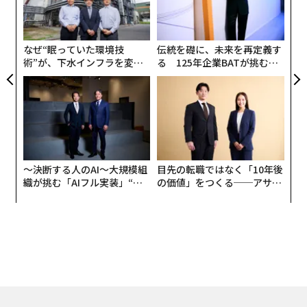
ャ
誰も語らない自信のギャップ
ト
リア
CEOやC-suiteレベルでは、自信は必須条件だ。それなし
なぜ“眠っていた環境技
伝統を礎に、未来を再定義す
UM
にはそこまで到達できない。しかし今日の環境では、自
術”が、下水インフラを変え
る 125年企業BATが挑むス
たのか──産総研×月島JFE
モークレスな未来
信は諸刃の剣となっている。
アクアソリューションの10年
ビジネス環境は、ほとんどのリーダーシップの成功法則
が追いつけないほど速く変化している。AIが意思決定を
再構築している。経済はより不安定だ。組織はよりフラ
ットで、より無駄がなく、より少ないリソースでより多
〜決断する人のAI〜大規模組
目先の転職ではなく「10年後
くを成し遂げるという絶え間ない圧力にさらされてい
織が挑む「AIフル実装」“使
の価値」をつくる──アサイ
う”企業から“動く”企業へ【N
ンの長期伴走型支援とは
る。
TTドコモビジネス×PwC】
そうした状況下では、過去の成功は将来のパフォーマン
スを予測する指標としてますます信頼性を失っている。
CEOの離職率に関するデータがこれを裏付けている。ラ
ッセル・レイノルズ・アソシエイツの
グローバルCEO離職率指数
によると、2025年には世界で