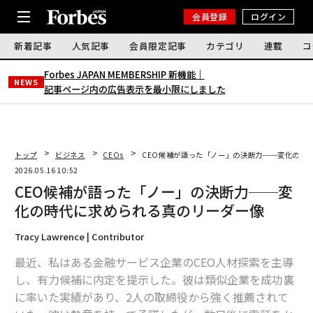
会員登録
ログイン
新着記事
人気記事
会員限定記事
カテゴリ
連載
コ
Forbes JAPAN MEMBERSHIP 新機能｜
NEWS
記事ページ内の広告表示を最小限にしました
トップ
ビジネス
CEOs
CEO候補が語った「ノー」の決断力──変化の時
2026.05.16 10:52
CEO候補が語った「ノー」の決断力──変
化の時代に求められる真のリーダー像
Tracy Lawrence | Contributor
最近、私はある金融サービス企業のCEO人材探索を主導
し、有力候補に内定を提示した。彼は類似企業を成功裏
に率いた実績があり、2人の取締役から強く推薦されて