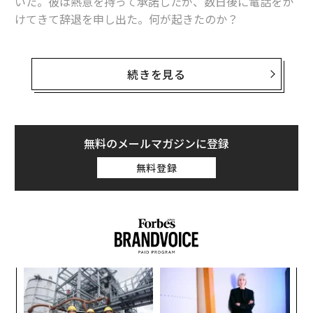
いた。彼は熱意を持って承諾したが、数日後に電話をか
けてきて辞退を申し出た。何が起きたのか？
結局のところ、彼は求められていることの重みを考慮し
たのだ。積極的な成長目標と、その達成に紐づく多額の
続きを見る
報酬──そして、自分がそれを実現できるか確信が持て
なかった。採用委員会は、彼が怖気づいたと感じた。私
は、彼が正しい判断を下したと考えている。
無料のメールマガジンに登録
際立っていたのは、候補者がCEO職を断ったことではな
無料登録
い。それはよくあることだ。疑念が表面化した時期の遅
さと、上級リーダーたちがそうした疑念を表に出すこと
がいかに稀であるかが印象的だったのだ。
より頻繁に起こるのは、その逆である。リーダーたちは
イエスと言う。その役職に就く。そして数カ月後、状況
なく
革
が予想以上に複雑であることが判明して初めて、ほころ
Ja
ク
びが見え始めるのだ。
er」
た「
〈7