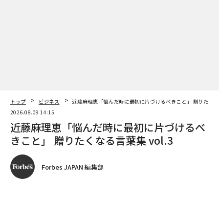
234人のCEOが退任し、前年比16%増となり、2年連続で
過去最高を記録した。2025年に就任したCEOのうち11人
は、1年未満で退任している。
それにもかかわらず、取締役会や採用委員会は経験を過
度に重視し続けている。彼らは「以前にやったことがあ
る」リーダー、理想的には類似の企業、役職、使命にお
いて実績のあるリーダーを探す。書類上は、採用リスク
トップ
ビジネス
近藤麻理恵「悩んだ時に最初に片づけるべきこと」 贈りたくなる言
を軽減しているように感じられる。
2026.08.09 14:15
近藤麻理恵「悩んだ時に最初に片づけるべ
実際には、それは別の種類のリスクを生み出す可能性が
きこと」 贈りたくなる言葉集 vol.3
ある。時代遅れの経験に根ざした過信だ。
経験が罠になる時
Forbes JAPAN 編集部
リーダーたちがある状況で成功すると、何が機能するか
についての思考モデルを構築する。そのモデルが彼らの
著者フォロー
記事を保存
デフォルトのオペレーティングシステムになる。