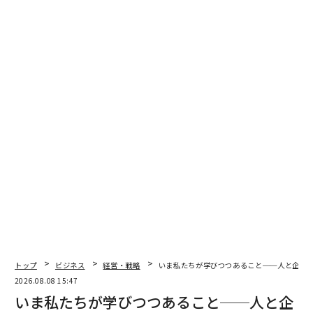
234人のCEOが退任し、前年比16%増となり、2年連続で
過去最高を記録した。2025年に就任したCEOのうち11人
は、1年未満で退任している。
それにもかかわらず、取締役会や採用委員会は経験を過
度に重視し続けている。彼らは「以前にやったことがあ
る」リーダー、理想的には類似の企業、役職、使命にお
いて実績のあるリーダーを探す。書類上は、採用リスク
を軽減しているように感じられる。
実際には、それは別の種類のリスクを生み出す可能性が
ある。時代遅れの経験に根ざした過信だ。
経験が罠になる時
リーダーたちがある状況で成功すると、何が機能するか
トップ
ビジネス
経営・戦略
いま私たちが学びつつあること──人と企業
についての思考モデルを構築する。そのモデルが彼らの
2026.08.08 15:47
デフォルトのオペレーティングシステムになる。
いま私たちが学びつつあること──人と企