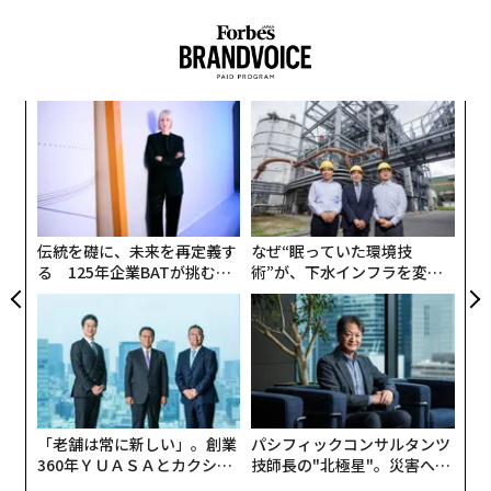
ある。従業員にはほとんど指示が与えられていない。
彼の視点は、おそらくもっと頻繁に見られるべきもの
「ログインしろ。試してみろ。効率化を見つけろ。あ
だ。
あ、そういえば君たちの動きも追跡しているぞ」といっ
た具合だ。シフトはトップダウンから、まるで「アップ
採用意思決定者が見落としていること
ナ併
内
（上）」のない「ボトム（下）」だけのような状態へと
k」
グ
移行してしまった。
取締役会は結果を出すプレッシャーにさらされており、
ック
実
A
CEOの採用は彼らが下す最も重要な決定の1つだ。実績
由
全
顧客
しかし、これまでのところ、この無法状態がもたらした
のあるリーダーに引き寄せられるのは理解できる。
pa
結果も芳しくない。AIのパイロット運用は成果を出せず
な
伝統を礎に、未来を再定義す
なぜ“眠っていた環境技
にいる。企業は計画を縮小するか、完全に中止してい
しかし「実績がある」は再定義される必要がある。
る 125年企業BATが挑むス
術”が、下水インフラを変え
る。なぜなら、人々が変革するために必要なものは、こ
モークレスな未来
たのか──産総研×月島JFE
れら2つの極端なアプローチの中間に位置するからだ。
「この人物は以前にこの仕事をしたことがあるか？」と
アクアソリューションの10年
現在の状況が明らかにしているのは、数十年にわたり変
問う代わりに、取締役会は次のように問うべきだ。
革の世界を悩ませてきた「言わずもがなの真実」であ
このリーダーはリアルタイムでどのように学習するか？
る。企業は自らが何でできているかを忘れてしまってい
適切な質問をしているか？
る。それは人、すなわち生身の人間だ。
「老舗は常に新しい」。創業
パシフィックコンサルタンツ
自身の前提を疑う謙虚さを持っているか？
360年ＹＵＡＳＡとカクシン
技師長の"北極星"。災害への
つまり、私たちは異なる問いを立てる必要がある。「ど
自分が知らないことを補完するチームを構築できるか？
CEO田尻望が語る、AIを超え
無力感を乗り越え見つけた、