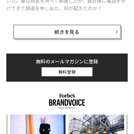
いた。彼は熱意を持って承諾したが、数日後に電話をか
けてきて辞退を申し出た。何が起きたのか？
結局のところ、彼は求められていることの重みを考慮し
たのだ。積極的な成長目標と、その達成に紐づく多額の
続きを見る
報酬──そして、自分がそれを実現できるか確信が持て
なかった。採用委員会は、彼が怖気づいたと感じた。私
は、彼が正しい判断を下したと考えている。
無料のメールマガジンに登録
際立っていたのは、候補者がCEO職を断ったことではな
無料登録
い。それはよくあることだ。疑念が表面化した時期の遅
さと、上級リーダーたちがそうした疑念を表に出すこと
がいかに稀であるかが印象的だったのだ。
より頻繁に起こるのは、その逆である。リーダーたちは
イエスと言う。その役職に就く。そして数カ月後、状況
ナ併
内
が予想以上に複雑であることが判明して初めて、ほころ
k」
グ
びが見え始めるのだ。
ック
実
A