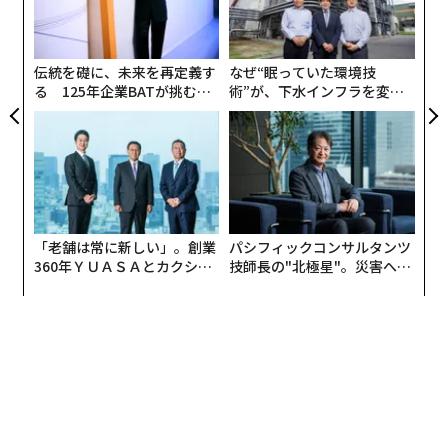
由
全
顧客
誰も語らない自信のギャップ
pa
な
CEOやC-suiteレベルでは、自信は必須条件だ。それなし
伝統を礎に、未来を再定義す
なぜ“眠っていた環境技
にはそこまで到達できない。しかし今日の環境では、自
る 125年企業BATが挑むス
術”が、下水インフラを変え
モークレスな未来
たのか──産総研×月島JFE
信は諸刃の剣となっている。
アクアソリューションの10年
ビジネス環境は、ほとんどのリーダーシップの成功法則
が追いつけないほど速く変化している。AIが意思決定を
再構築している。経済はより不安定だ。組織はよりフラ
ットで、より無駄がなく、より少ないリソースでより多
「老舗は常に新しい」。創業
パシフィックコンサルタンツ
くを成し遂げるという絶え間ない圧力にさらされてい
360年ＹＵＡＳＡとカクシン
技師長の"北極星"。災害への
CEO田尻望が語る、AIを超え
無力感を乗り越え見つけた、
る。
る人の価値
防災一筋20年の答え
そうした状況下では、過去の成功は将来のパフォーマン
スを予測する指標としてますます信頼性を失っている。
CEOの離職率に関するデータがこれを裏付けている。ラ
ッセル・レイノルズ・アソシエイツの
グローバルCEO離職率指数
によると、2025年には世界で