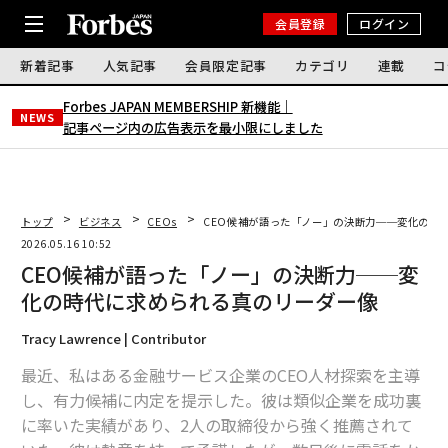
会員登録
ログイン
新着記事
人気記事
会員限定記事
カテゴリ
連載
コ
Forbes JAPAN MEMBERSHIP 新機能｜
NEWS
記事ページ内の広告表示を最小限にしました
トップ
ビジネス
CEOs
CEO候補が語った「ノー」の決断力──変化の時
2026.05.16 10:52
CEO候補が語った「ノー」の決断力──変
化の時代に求められる真のリーダー像
Tracy Lawrence | Contributor
最近、私はある金融サービス企業のCEO人材探索を主導
し、有力候補に内定を提示した。彼は類似企業を成功裏
に率いた実績があり、2人の取締役から強く推薦されて