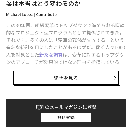
業は本当はどう変わるのか
問題は、今日の課題が過去の経験にきれいに当てはまら
Michael Lopez | Contributor
ないことが多いということだ。以前うまくいったことは
方向性として有用かもしれないが、十分であることは稀
この30年間、組織変革はトップダウンで進められる直線
だ。
的なプロジェクト型プログラムとして提供されてきた。
それでも、多くの人は「変革の70%が失敗する」という
私はこれが繰り返し展開されるのを見てきた。高い実績
有名な統計を目にしたことがあるはずだ。働く人々1000
を持つ経営幹部が新しい役職に就き、すぐに前職で成功
人を対象とした
新たな調査
は、変革に対するトップダウ
をもたらした戦略を適用し始める。最初は勢いが生まれ
ンのアプローチが効果的ではない理由を指摘している。
る。しかし時間が経つにつれ、ミスアライメントが現れ
その証拠に、組織が従業員に提供する変革のためのリソ
る。組織が抵抗する。結果が停滞する。
ースの上位5つと、従業員が必要としていると答えたも
続きを見る
のの上位5つが、まったく重複していないのだ。そし
これは能力の問題ではない。状況の問題なのだ。
て、それは始まりにすぎない。
CEO職を辞退した候補者は、おそらく直感的に、自身の
皮肉なことに、AIへの対応によって振り子は逆方向に振
無料のメールマガジンに登録
過去の経験とこの役職の要求との間のギャップが見かけ
れ、チェンジマネジメントは「西部開拓時代」のような
よりも広いことを認識していた。彼は、そのギャップを
無料登録
無法状態に陥っている。もっとも、そこに「マネジメン
埋めるために自信だけに頼らないことを選んだ。
ト（管理）」がどれほど存在しているかは議論の余地が