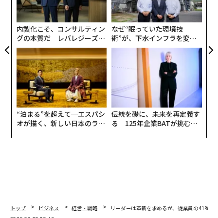
よっ
PA
内製化こそ、コンサルティン
なぜ“眠っていた環境技
グの本質だ レバレジーズが
術”が、下水インフラを変え
実践する、次世代ファームの
たのか──産総研×月島JFE
全貌
アクアソリューションの10年
“泊まる”を超えて─エスパシ
伝統を礎に、未来を再定義す
オが描く、新しい日本のラグ
る 125年企業BATが挑むス
ジュアリー（中編）
モークレスな未来
トップ
ビジネス
経営・戦略
リーダーは革新を求めるが、従業員の41%は