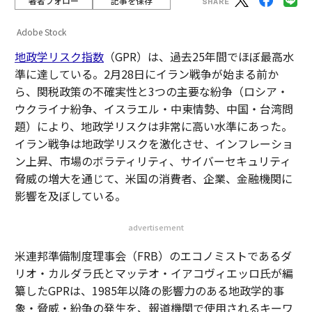
著者フォロー
記事を保存
Adobe Stock
地政学リスク指数
（GPR）は、過去25年間でほぼ最高水
準に達している。2月28日にイラン戦争が始まる前か
ら、関税政策の不確実性と3つの主要な紛争（ロシア・
ウクライナ紛争、イスラエル・中東情勢、中国・台湾問
題）により、地政学リスクは非常に高い水準にあった。
イラン戦争は地政学リスクを激化させ、インフレーショ
ン上昇、市場のボラティリティ、サイバーセキュリティ
脅威の増大を通じて、米国の消費者、企業、金融機関に
影響を及ぼしている。
advertisement
米連邦準備制度理事会（FRB）のエコノミストであるダ
リオ・カルダラ氏とマッテオ・イアコヴィエッロ氏が編
纂したGPRは、1985年以降の影響力のある地政学的事
象・脅威・紛争の発生を、報道機関で使用されるキーワ