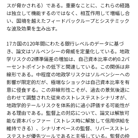
スが脅かされる）である。重要なことに、これらの経路
は独立して機能するのではなく、相互作用して増幅し合
い、国境を越えたフィードバックループとシステミック
な波及効果を生み出す。
17カ国の120年間にわたる銀行レベルのデータに基づ
き、論文はソルベンシーの脅威を定量化している。地政
学リスクの2標準偏差の増加は、自己資本比率の約0.2パ
ーセントポイントの低下と関連している。この関係は非
線形である。中程度の地政学リスクはソルベンシーへの
影響が限定的だが、極端なショックは自己資本比率を有
意に侵食する。この非線形性こそが、過去の景気後退に
合わせて調整された従来のストレステストシナリオが、
地政学的テールリスクを体系的に過小評価する可能性が
ある理由である。監督上の対応について、論文は解放可
能な資本バッファー（ストレス時に解放して信用供給を
維持できる）、シナリオベースの監督、リバースストレ
ステストが優先ツールであると主張している。監督の枠