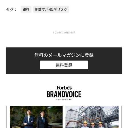
タグ：
銀行
地政学/地政学リスク
advertisement
無料のメールマガジンに登録
無料登録
「
左右
T
挑
日