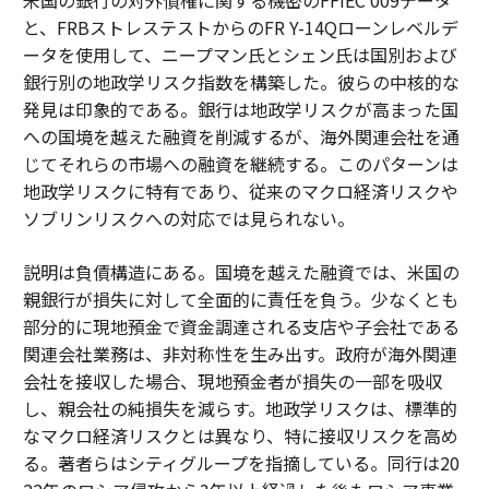
米国の銀行の対外債権に関する機密のFFIEC 009データ
と、FRBストレステストからのFR Y-14Qローンレベルデ
ータを使用して、ニープマン氏とシェン氏は国別および
銀行別の地政学リスク指数を構築した。彼らの中核的な
発見は印象的である。銀行は地政学リスクが高まった国
への国境を越えた融資を削減するが、海外関連会社を通
じてそれらの市場への融資を継続する。このパターンは
地政学リスクに特有であり、従来のマクロ経済リスクや
ソブリンリスクへの対応では見られない。
説明は負債構造にある。国境を越えた融資では、米国の
親銀行が損失に対して全面的に責任を負う。少なくとも
部分的に現地預金で資金調達される支店や子会社である
関連会社業務は、非対称性を生み出す。政府が海外関連
会社を接収した場合、現地預金者が損失の一部を吸収
し、親会社の純損失を減らす。地政学リスクは、標準的
なマクロ経済リスクとは異なり、特に接収リスクを高め
る。著者らはシティグループを指摘している。同行は20