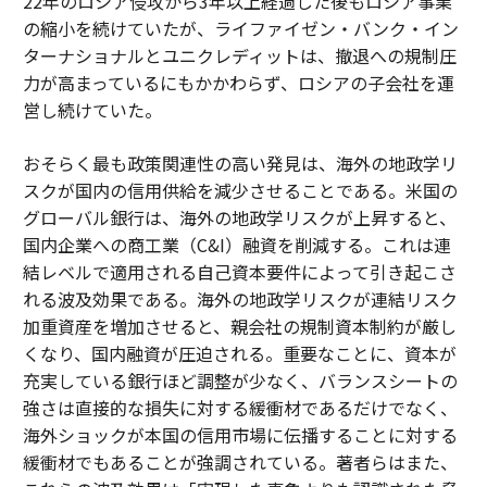
22年のロシア侵攻から3年以上経過した後もロシア事業
の縮小を続けていたが、ライファイゼン・バンク・イン
ターナショナルとユニクレディットは、撤退への規制圧
力が高まっているにもかかわらず、ロシアの子会社を運
営し続けていた。
おそらく最も政策関連性の高い発見は、海外の地政学リ
スクが国内の信用供給を減少させることである。米国の
グローバル銀行は、海外の地政学リスクが上昇すると、
国内企業への商工業（C&I）融資を削減する。これは連
結レベルで適用される自己資本要件によって引き起こさ
れる波及効果である。海外の地政学リスクが連結リスク
加重資産を増加させると、親会社の規制資本制約が厳し
くなり、国内融資が圧迫される。重要なことに、資本が
充実している銀行ほど調整が少なく、バランスシートの
強さは直接的な損失に対する緩衝材であるだけでなく、
海外ショックが本国の信用市場に伝播することに対する
緩衝材でもあることが強調されている。著者らはまた、