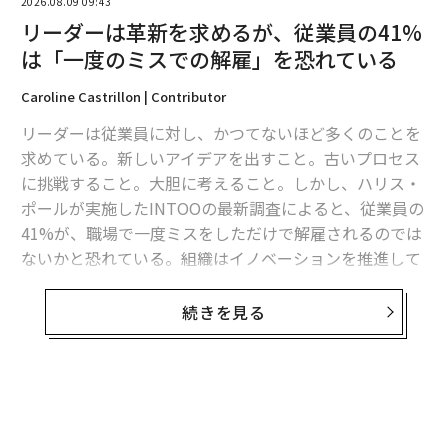
2026.08.09 09:43
リーダーは革新を求めるが、従業員の41%
は「一度のミスでの解雇」を恐れている
Caroline Castrillon | Contributor
リーダーは従業員に対し、かつてないほど多くのことを
求めている。新しいアイデアを出すこと。古いプロセス
に挑戦すること。大胆に考えること。しかし、ハリス・
ポールが実施したINTOOの最新調査によると、従業員の
41%が、職場で一度ミスをしただけで解雇されるのでは
ないかと恐れている。組織はイノベーションを推進して
いるものの、それを追求するために必要な心理的安全性
を確保できていないのだ。
続きを見る
このギャップは、リーダーたちに差し迫った問いを投げ
かけている。職場の環境を「協力的」であると表現する
従業員が、なぜ、たった一度のミスがもたらす代償に対
無料のメールマガジンに登録
してこれほどの恐怖を抱いているのだろうか。その答え
無料登録