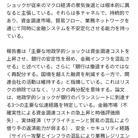
ショックが従来のマクロ経済の景気後退とは根本的に異
なると主張している。それらは多チャネルで、持続的で
あり、資金調達市場、貿易フロー、業務ネットワークを
通じて同時に金融システムを不安定化させる能力を持っ
ている。
報告書は「主要な地政学的ショックは資金調達コストを
上昇させ、銀行の安定性を弱め、金融インフラを混乱さ
せる」と述べている。さらに「銀行は撤退するのではな
く再配分する。国境を越えた融資を削減する一方で、関
連会社の活動は維持する」と指摘している。これはリス
クの排除ではなく、リスクの再分配を意味する。論文
は、地政学的ショックが銀行のバランスシートに到達す
る3つの主要な伝達経路を特定している。金融市場（不
確実性による資金調達コストの急上昇と時価評価損
失）、実体経済（サプライチェーンと貿易の混乱により
借り手の返済能力が弱まる）、安全・セキュリティ経路
（サイバー攻撃とインフラの混乱により業務レジリエン