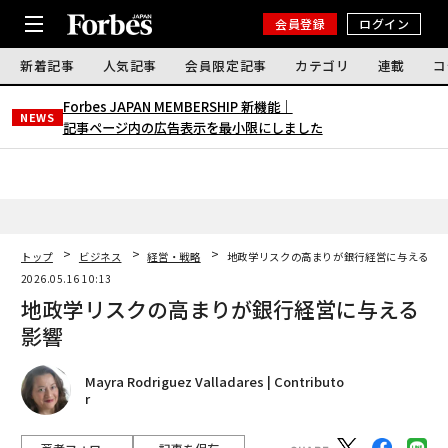
会員登録
ログイン
新着記事
人気記事
会員限定記事
カテゴリ
連載
コ
Forbes JAPAN MEMBERSHIP 新機能｜
NEWS
記事ページ内の広告表示を最小限にしました
トップ
ビジネス
経営・戦略
地政学リスクの高まりが銀行経営に与える影
2026.05.16 10:13
地政学リスクの高まりが銀行経営に与える
影響
Mayra Rodriguez Valladares | Contributo
r