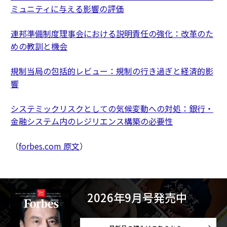
ミュニティに与える影響の評価
連邦準備制度理事会における説明責任の強化：改革のた
めの教訓と機会
規制当局の包括的レビュー：規制の行き過ぎと経済的影
響
システミックリスクとしての気候変動への対処：銀行・
金融システム内のレジリエンス構築の必要性
（
forbes.com 原文
）
2026年9月号発売中