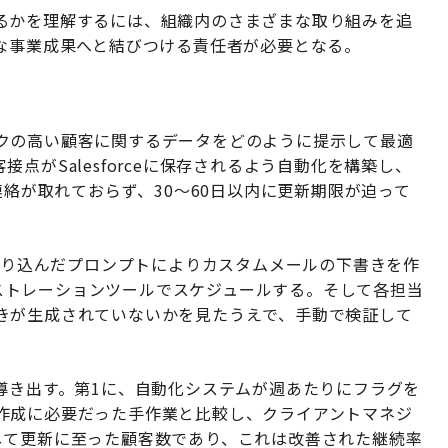
るかを理解するには、組織内のさまざまな取り組みを追
的な事業成果へと結びつける責任者が必要となる。
クの高い顧客に関するデータをどのように提示して最適
点がSalesforceに保存されるよう自動化を構築し、
連絡が取れておらず、30〜60日以内に更新期限が迫って
に作り込んだプロンプトによりカスタムメールの下書きを作
ーケストレーションツールでスケジュールする。そして各担当
きが生成されていないかを見たうえで、手動で検証して
導き出す。第1に、自動化システムが週あたりにフラグを
作成に必要だった手作業と比較し、クライアントマネジ
して更新に至った顧客数であり、これは改善された継続率