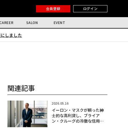
会員登録
ログイン
CAREER
SALON
EVENT
限にしました
関連記事
2026.05.16
イーロン・マスクが頼った紳
士的な高利貸し、ブライア
ン・クルーグの冷徹な信用評
価術