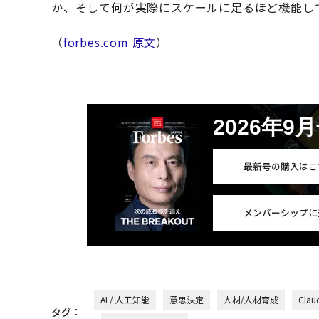
か、そして何が実際にスケールに足るほど機能し
（
forbes.com 原文
）
2026年9
最新号の購入はこ
メンバーシップに
AI / 人工知能
意思決定
人材/人材育成
Clau
タグ：