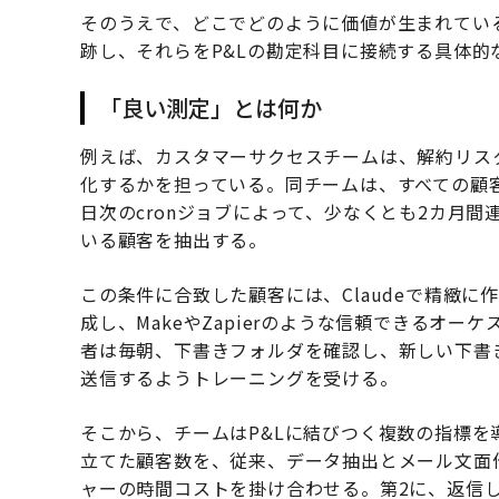
そのうえで、どこでどのように価値が生まれてい
跡し、それらをP&Lの勘定科目に接続する具体
「良い測定」とは何か
例えば、カスタマーサクセスチームは、解約リス
化するかを担っている。同チームは、すべての顧客接
日次のcronジョブによって、少なくとも2カ月間
いる顧客を抽出する。
この条件に合致した顧客には、Claudeで精緻
成し、MakeやZapierのような信頼できるオ
者は毎朝、下書きフォルダを確認し、新しい下書
送信するようトレーニングを受ける。
そこから、チームはP&Lに結びつく複数の指標を
立てた顧客数を、従来、データ抽出とメール文面
ャーの時間コストを掛け合わせる。第2に、返信