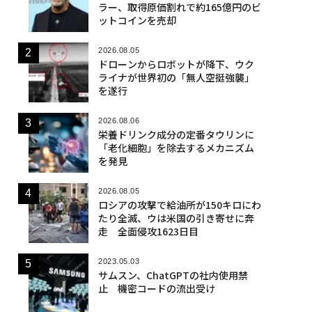
ラー、取得原価割れで約165億円のビ
ットコインを売却
2026.08.05
ドローンからロボットが降下、ウク
ライナが世界初の「無人空挺強襲」
を遂行
2026.08.06
栄養ドリンク成分の定番タウリンに
「老化細胞」を除去するメカニズム
を発見
2026.08.05
ロシアの攻撃で給油所が150キロにわ
たり全滅、ウは米国の引き寄せに奔
走 全面侵攻1623日目
2023.05.03
サムスン、ChatGPTの社内使用禁
止 機密コードの流出受け