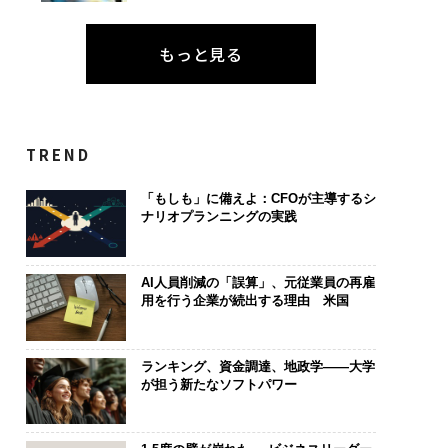
もっと見る
TREND
「もしも」に備えよ：CFOが主導するシ
ナリオプランニングの実践
AI人員削減の「誤算」、元従業員の再雇
用を行う企業が続出する理由 米国
ランキング、資金調達、地政学——大学
が担う新たなソフトパワー