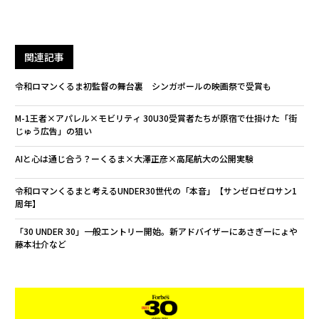
関連記事
令和ロマンくるま初監督の舞台裏 シンガポールの映画祭で受賞も
M-1王者×アパレル×モビリティ 30U30受賞者たちが原宿で仕掛けた「街
じゅう広告」の狙い
AIと心は通じ合う？ーくるま×大澤正彦×高尾航大の公開実験
令和ロマンくるまと考えるUNDER30世代の「本音」【サンゼロゼロサン1
周年】
「30 UNDER 30」一般エントリー開始。新アドバイザーにあさぎーにょや
藤本壮介など