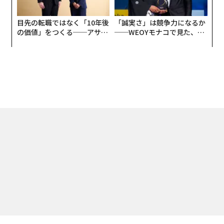
目先の転職ではなく「10年後
「誠実さ」は競争力になるか
の価値」をつくる──アサイ
──WEOYモナコで見た、く
ンの長期伴走型支援とは
ら寿司の経営哲学
トップ
30U30
令和ロマンくるま×雨無麻友子が語るラストシーンの意図とは？│映
2026.05.17 22:00
令和ロマンくるま×雨無麻友子が語るラス
トシーンの意図とは？│映画『BREAK
SHOT』
Forbes JAPAN 編集部