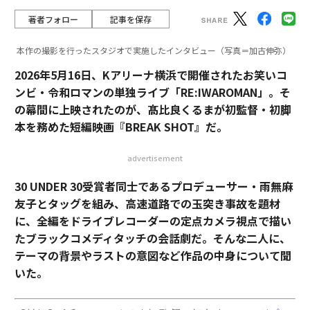
著者フォロー
記事を保存
本作の撮影を行ったスタジオで実施したインタビュー（写真＝加古伸弥）
2026年5月16日、Kアリーナ横浜で開催されたお笑いコ
ンビ・令和ロマンの単独ライブ「RE:IWAROMAN」。そ
の幕間に上映されたのが、髙比良くるまが初監督・初脚
本を務めた短編映画『BREAK SHOT』だ。
advertisement
30 UNDER 30受賞者同士であるプロデューサー・雨無麻
友子とタッグを組み、高速道路での玉突き事故を題材
に、全編をドライブレコーダーの定点カメラ視点で描い
たブラックコメディタッチの会話劇だ。そんな二人に、
テーマの背景やラストの意図など作品の中身について聞
いた。