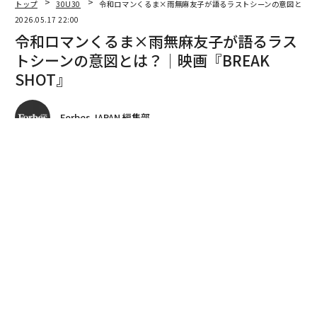
著者フォロー
記事を保存
本作の撮影を行ったスタジオで実施したインタビュー（写真＝加古伸弥）
2026年5月16日、Kアリーナ横浜で開催されたお笑いコ
ンビ・令和ロマンの単独ライブ「RE:IWAROMAN」。そ
の幕間に上映されたのが、髙比良くるまが初監督・初脚
本を務めた短編映画『BREAK SHOT』だ。
advertisement
30 UNDER 30受賞者同士であるプロデューサー・雨無麻
友子とタッグを組み、高速道路での玉突き事故を題材
に、全編をドライブレコーダーの定点カメラ視点で描い
たブラックコメディタッチの会話劇だ。そんな二人に、
テーマの背景やラストの意図など作品の中身について聞
いた。