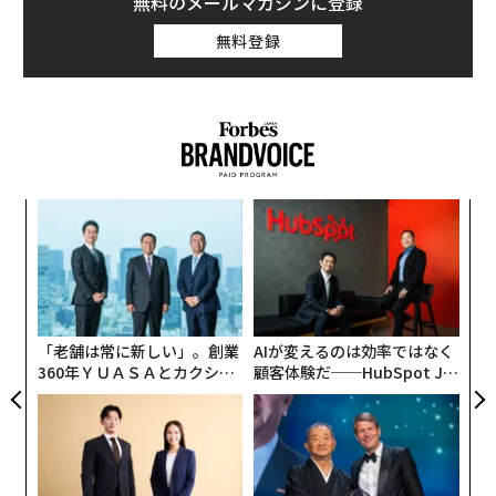
無料のメールマガジンに登録
無料登録
挑
よっ
PA
“
シ
グ
「老舗は常に新しい」。創業
AIが変えるのは効率ではなく
360年ＹＵＡＳＡとカクシン
顧客体験だ──HubSpot Ja
CEO田尻望が語る、AIを超え
panが語る「Grow Better」
る人の価値
な組織のつくり方