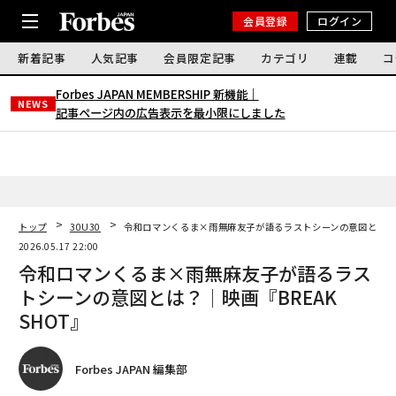
会員登録
ログイン
新着記事
人気記事
会員限定記事
カテゴリ
連載
コ
Forbes JAPAN MEMBERSHIP 新機能｜
NEWS
記事ページ内の広告表示を最小限にしました
トップ
30U30
令和ロマンくるま×雨無麻友子が語るラストシーンの意図とは？│映
2026.05.17 22:00
令和ロマンくるま×雨無麻友子が語るラス
トシーンの意図とは？│映画『BREAK
SHOT』
Forbes JAPAN 編集部