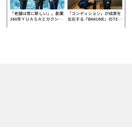
「老舗は常に新しい」。創業
「コンディション」が成果を
360年ＹＵＡＳＡとカクシン
左右する――「BAKUNE」のTEN
CEO田尻望が語る、AIを超え
TIALが支える「挑戦者の明
る人の価値
日」
トップ
30U30
令和ロマンくるま初監督の舞台裏 シンガポールの映画祭で受
2026.05.16 21:50
令和ロマンくるま初監督の舞台裏 シンガ
ポールの映画祭で受賞も
Forbes JAPAN 編集部