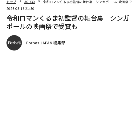
著者フォロー
記事を保存
オダギリジョーにカンペだしをするくるま監督
2026年5月16日、Kアリーナ横浜で開催されたお笑いコ
ンビ・令和ロマンの単独ライブ「RE:IWAROMAN」。そ
の幕間に上映されたのが、髙比良くるまが初監督・初脚
本を務めた短編映画『BREAK SHOT』だ。
advertisement
プロデューサーを務めたのは、Forbes JAPAN「30 UND
ER 30 2023」受賞者でもあるスタジオねこ代表の雨無麻
友子。くるまがMCを務める音声番組『
3003-サンゼロゼロサン-
』に出演したことをきっかけ
に、今回のプロジェクトが決まった。そんな二人に、映
画撮影の経緯や、制作の舞台裏を聞いた。