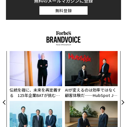
無料のメールマガジンに登録
無料登録
革
ク
た「
〜
織
う
T
伝統を礎に、未来を再定義す
AIが変えるのは効率ではなく
る 125年企業BATが挑むス
顧客体験だ──HubSpot Ja
モークレスな未来
panが語る「Grow Better」
な組織のつくり方