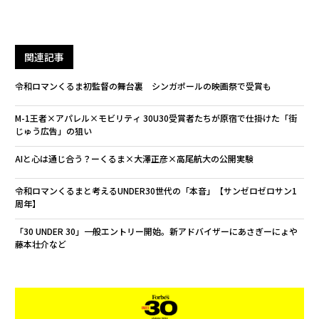
関連記事
令和ロマンくるま初監督の舞台裏 シンガポールの映画祭で受賞も
M-1王者×アパレル×モビリティ 30U30受賞者たちが原宿で仕掛けた「街
じゅう広告」の狙い
AIと心は通じ合う？ーくるま×大澤正彦×高尾航大の公開実験
令和ロマンくるまと考えるUNDER30世代の「本音」【サンゼロゼロサン1
周年】
「30 UNDER 30」一般エントリー開始。新アドバイザーにあさぎーにょや
藤本壮介など