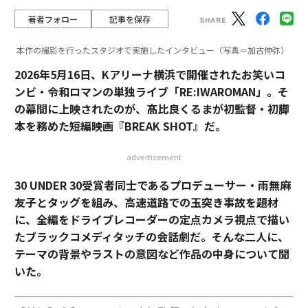
著者フォロー
記事を保存
本作の撮影を行ったスタジオで実施したインタビュー（写真＝加古伸弥）
2026年5月16日、Kアリーナ横浜で開催されたお笑いコ
ンビ・令和ロマンの単独ライブ「RE:IWAROMAN」。そ
の幕間に上映されたのが、髙比良くるまが初監督・初脚
本を務めた短編映画『BREAK SHOT』だ。
advertisement
30 UNDER 30受賞者同士であるプロデューサー・雨無麻
友子とタッグを組み、高速道路での玉突き事故を題材
に、全編をドライブレコーダーの定点カメラ視点で描い
たブラックコメディタッチの会話劇だ。そんな二人に、
テーマの背景やラストの意図など作品の中身について聞
いた。