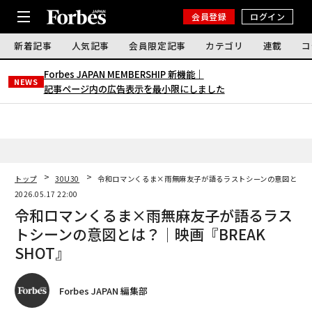
会員登録
ログイン
新着記事
人気記事
会員限定記事
カテゴリ
連載
コ
Forbes JAPAN MEMBERSHIP 新機能｜
NEWS
記事ページ内の広告表示を最小限にしました
トップ
30U30
令和ロマンくるま×雨無麻友子が語るラストシーンの意図とは？│映
2026.05.17 22:00
令和ロマンくるま×雨無麻友子が語るラス
トシーンの意図とは？│映画『BREAK
SHOT』
Forbes JAPAN 編集部