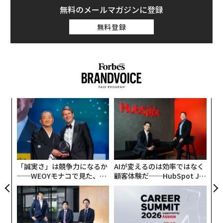
無料のメールマガジンに登録
無料登録
ォッ
“
ジ
オ
ジ
挑
よっ
PA
「誠実さ」は競争力になるか
AIが変えるのは効率ではなく
──WEOYモナコで見た、く
顧客体験だ──HubSpot Ja
ら寿司の経営哲学
panが語る「Grow Better」
な組織のつくり方