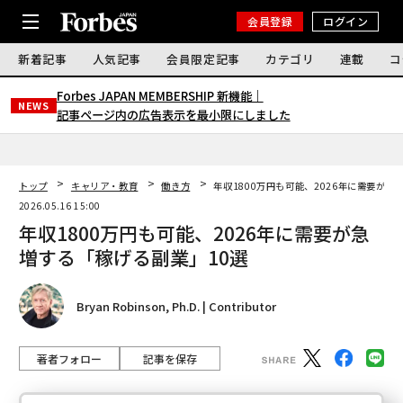
会員登録
ログイン
新着記事
人気記事
会員限定記事
カテゴリ
連載
コ
Forbes JAPAN MEMBERSHIP 新機能｜
NEWS
記事ページ内の広告表示を最小限にしました
トップ
キャリア・教育
働き方
年収1800万円も可能、2026年に需要が急
2026.05.16 15:00
年収1800万円も可能、2026年に需要が急
増する「稼げる副業」10選
Bryan Robinson, Ph.D. | Contributor
著者フォロー
記事を保存