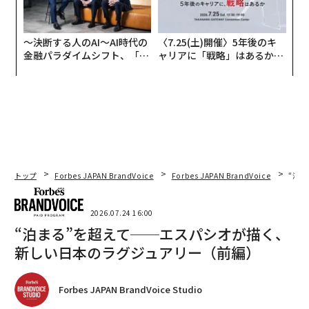
〜決断する人のAI〜AI時代の
〈7.25(土)開催〉5年後のキ
金融パラダイムシフト、「超
ャリアに「戦略」はあるか。
個別化」の核心 【MUFG×ウ
トップエグゼクティブのキャ
ェルスナビ×PwC】
リアに触れる1日│CAREER S
UMMIT 2026
トップ
Forbes JAPAN BrandVoice
Forbes JAPAN BrandVoice
“泊
2026.07.24 16:00
“泊まる”を超えて──エスパシオが描く、
新しい日本のラグジュアリー（前編）
Forbes JAPAN BrandVoice Studio