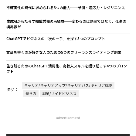
不確実性の時代に求められる3つの能力──予測・適応力・レジリエンス
生成AIがもたらす知識労働の再編成──変わるのは効率ではなく、仕事の
境界線だ
ChatGPTでビジネスの「次の一手」を探す5つのプロンプト
文章を書くのが好きな人のための5つのフリーランスライティング副業
生き残るためのChatGPT活用術、高収入スキルを掘り起こす4つのプロン
プト
キャリア/キャリアアップ/キャリアパス/キャリア戦略
タグ：
働き方
副業/サイドビジネス
advertisement