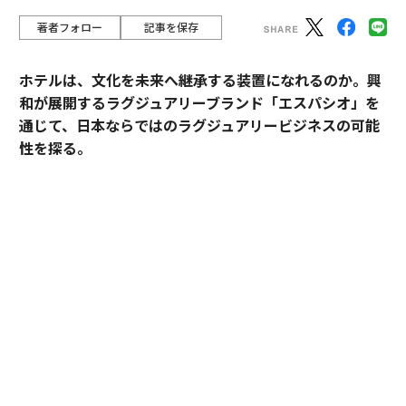
著者フォロー
記事を保存
ホテルは、文化を未来へ継承する装置になれるのか。興
和が展開するラグジュアリーブランド「エスパシオ」を
通じて、日本ならではのラグジュアリービジネスの可能
性を探る。
2025年10月、名古屋城の正面にひとつの“城”が誕生し
た。あの有名な金のシャチホコこそ冠してはいないが、
石組みの壁の上に、御殿風の建築が積み重ねられたさま
はまさに現代の城。長年、名古屋城を“金城”と呼び親し
んできた名古屋の人々も少なからず驚いたに違いない。
その“城”とは、「エスパシオ ナゴヤキャッスル」。大手
総合商社であり、医薬品・光学機器メーカーとしても知
られる興和が手がけたラグジュアリーホテルだ。