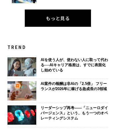
もっと見る
TREND
AIを使う人が、使わない人に取って代わ
る──AIキャリア格差は、すでに表面化
し始めている
AI案件の報酬は非AIの「2.5倍」 フリー
ランスが2026年に稼げる急成長の3領域
リーダーシップ再考――「ニューロダイ
バージェンス」という、もう一つのオペ
レーティングシステム