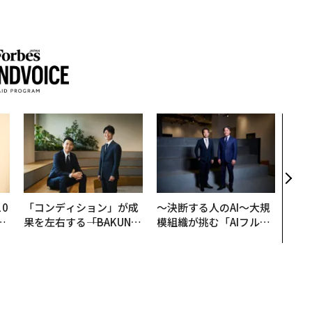
内製
ィン
ジー
代フ
0
「コンディション」が成
〜決断する人のAI〜大規
─
果を左右する――「BAKUN
模組織が挑む「AIフル実
型
E」のTENTIALが支える
装」“使う”企業から“動
「挑戦者の明日」
く”企業へ【NTTドコモ
ビジネス×PwC】