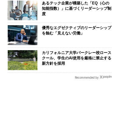
あるテック企業が構築した「EQ（心の
知能指数）」に基づくリーダーシップ制
度
優秀なエグゼクティブのリーダーシップ
を蝕む「見えない労働」
カリフォルニア大学バークレー校ロース
化こそ、コンサルテ
“泊まる”を超えて──エ
〈7.25(土)
クール、学生のAI使用を厳格に禁止する
グの本質だ レバレ
スパシオが描く、新しい
のキャリアに
新方針を採用
ズが実践する、次世
日本のラグジュアリー
あるか。トッ
ァームの全貌
（前編）
ティブのキャ
Recommended by
る1日│CAREE
T 2026