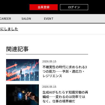
会員登録
ログイン
CAREER
SALON
EVENT
限にしました
関連記事
2026.05.15
不確実性の時代に求められる3
つの能力──予測・適応力・
レジリエンス
2026.05.15
生成AIがもたらす知識労働の再
編成──変わるのは効率では
なく、仕事の境界線だ