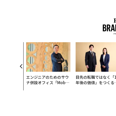
は競争力にな
OYモナコで
寿司の経営哲
エンジニアのためのサウ
目先の転職ではなく「1
ナ併設オフィス「Mobiu
年後の価値」をつくる
s Park」がオープン──
─アサインの長期伴走
タマディックが健康経営
支援とは
を徹底する理由