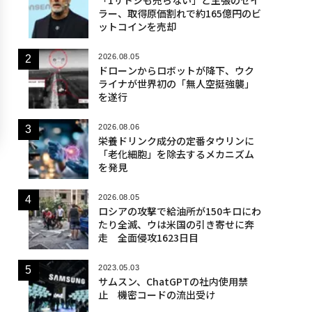
ラー、取得原価割れで約165億円のビ
ットコインを売却
2026.08.05
ドローンからロボットが降下、ウク
ライナが世界初の「無人空挺強襲」
を遂行
2026.08.06
栄養ドリンク成分の定番タウリンに
「老化細胞」を除去するメカニズム
を発見
2026.08.05
ロシアの攻撃で給油所が150キロにわ
たり全滅、ウは米国の引き寄せに奔
走 全面侵攻1623日目
2023.05.03
サムスン、ChatGPTの社内使用禁
止 機密コードの流出受け