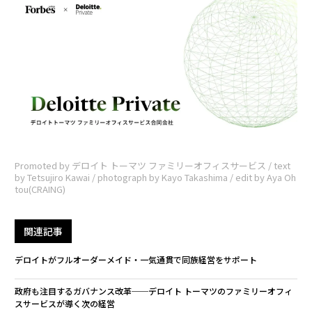
Promoted by デロイト トーマツ ファミリーオフィスサービス / text
by Tetsujiro Kawai / photograph by Kayo Takashima / edit by Aya Oh
tou(CRAING)
関連記事
デロイトがフルオーダーメイド・一気通貫で同族経営をサポート
政府も注目するガバナンス改革──デロイト トーマツのファミリーオフィ
スサービスが導く次の経営