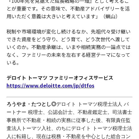
『100年先を見据えた成長戦略の一環』として考えるこ
とが重要です。その意味で、不動産アドバイザリーを活
用いただく意義は大きいと考えています」（蝋山）
税制や市場環境が変化し続けるなか、先祖代々受け継い
できた資産をどう守り、どう育て、どう次世代へ渡して
いくのか。不動産承継は、いまや相続実務の一論点では
なく、ファミリーの未来を左右する経営テーマになって
いる。
デロイト トーマツ ファミリーオフィスサービス
https://www.deloitte.com/jp/dtfos
ろうやま・たつとし◎
デロイト トーマツ税理士法人 パ
ートナー 税理士、公認会計士、不動産鑑定士。司法書士
事務所で不動産・相続の実務に従事した後、有限責任監
査法人トーマツ入社、のちにデロイト トーマツ税理士法
人に転籍し、現在は税務・不動産を中心とした総合コン