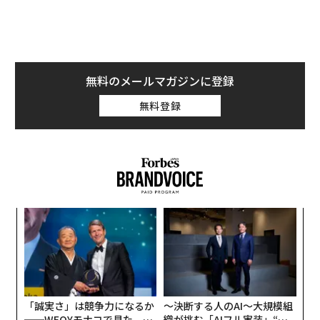
無料のメールマガジンに登録
無料登録
な
術
た
伝
ア
る
モ
「誠実さ」は競争力になるか
〜決断する人のAI〜大規模組
──WEOYモナコで見た、く
織が挑む「AIフル実装」“使