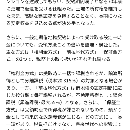
ンションを建設してもらい、契約期間満了となる70年後
に更地で返還を受ける仕組みだ。土地の所有権を維持し
たまま、高額な建設費を負担することなく、長期にわた
る安定収益を見込める点が決め手となった。
さらに、一般定期借地権契約によって受け取る設定一時
金についても、受領方法ごとの違いを整理・検証した。
主な方式は「権利金方式」「前払地代方式」「保証金方
式」の3つで、税務上の取り扱いがそれぞれ異なる。
「権利金方式」は受取時に一括で課税されるが、譲渡所
得として分離課税（税率20.315％）の対象となる場合が
あり、一方、「前払地代方式」は借地権の設定期間に応
じた按分額で毎年課税されるが、不動産所得として総合
課税（累進課税･最大55％）となる。さらに、「保証金
方式」は受領時点で所得税が課されないものの、預かり
金として将来的な返還義務が生じる。どの方式にも一長
一短があり、税負担だけでなく、将来世代への影響まで