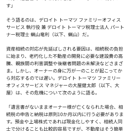
す」
そう語るのは、デロイト トーマツ ファミリーオフィス
サービス 執行役 兼 デロイト トーマツ税理士法人 パート
ナー税理士 蝋山竜利（以下、蝋山）だ。
資産相続の対応が先延ばしされる要因は、相続税の負担
に始まり、老朽化した不動産の開発に必要な建設費の高
騰、親族間の利害調整や後継者問題の未解決などさまざ
ま。しかし、オーナーの身に万が一のことが起こってか
ら対応するのでは遅い。デロイト トーマツ ファミリー
オフィスサービス マネジャーの大屋健太郎（以下、大
屋）は、その危機について次のように語る。
「遺言書がないままオーナー様が亡くなられた場合、相
続税の申告と納税は原則10か月以内に行う必要がありま
す。預金や上場株式であれば現金化しやすく、相続人同
士で分けることも比較的容易ですが、不動産はそう簡単