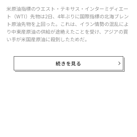
米原油指標のウエスト・テキサス・インターミディエー
ト（WTI）先物は2日、4年ぶりに国際指標の北海ブレン
ト原油先物を上回った。これは、イラン情勢の混乱によ
り中東産原油の供給が途絶えたことを受け、アジアの買
い手が米国産原油に殺到したためだ。
ブレント原油は通常、WTIに対して1バレル当たり3～6
ドルのプレミアムをつけて取引されている。ところが、
続きを見る
ペルシャ湾に位置するホルムズ海峡の混乱を受けてアジ
アの買い手が米国産原油に殺到したことから、WTIの価
格が急騰した。
2日時点で、ブレント原油先物は1バレル108.37ドルで取
引され、前日比7.21ドル（7.13％）高となった。一方、
WTIは112.01ドルで取引され、前日比11.87ドル（11.8
6％）高となり、ブレント原油に対して約4ドルのプレミ
アムをつけた。