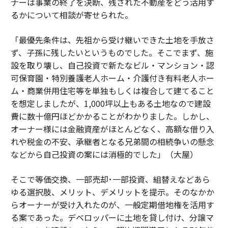
ナーは事業の終了を決断、残された不動産をどう活用す
るかについて相談が寄せられた。
「最優先条件は、先祖から受け継いできた土地を手放さ
ず、子孫に残したいというものでした。そこでまず、施
設を取り壊し、自己投資で新たなビル・マンション・認
可保育園・特別養護老人ホーム・介護付き有料老人ホー
ム・商業併用住宅等を単独もしくは複合して建てること
を想定しましたが、1,000坪以上もある土地なので建設
費に数十億円ほどかかることがわかりました。しかし、
オーナー様には金融資産がほとんどなく、高額な借り入
れや税金の不安、承継者となる兄弟間の相続争いの懸念
などから自己投資の案には消極的でした」（大屋）
そこで等価交換、一部売却･一部投資、組替えなどあら
ゆる選択肢、メリット、デメリットを提示。そのなかか
らオーナーが受け入れたのが、一般定期借地権を活用す
る案であった。デベロッパーに土地を貸し付け、分譲マ