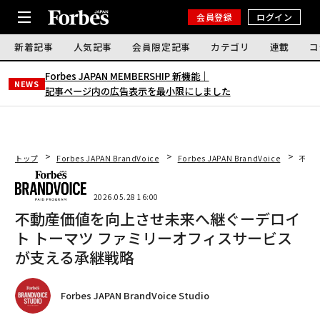
会員登録
ログイン
新着記事
人気記事
会員限定記事
カテゴリ
連載
コ
Forbes JAPAN MEMBERSHIP 新機能｜
NEWS
記事ページ内の広告表示を最小限にしました
トップ
Forbes JAPAN BrandVoice
Forbes JAPAN BrandVoice
不動
2026.05.28 16:00
不動産価値を向上させ未来へ継ぐーデロイ
ト トーマツ ファミリーオフィスサービス
が支える承継戦略
Forbes JAPAN BrandVoice Studio