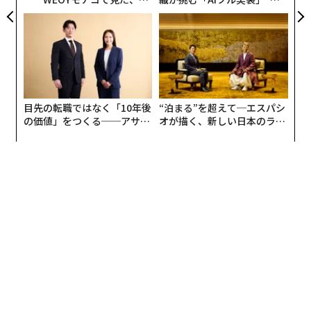
ら寿司の経営哲学
う”企業から“動く”企業へ【N
TTドコモビジネス×PwC】
目先の転職ではなく「10年後
“泊まる”を超えて─エスパシ
翻訳・編集＝安藤清香
の価値」をつくる──アサイ
オが描く、新しい日本のラグ
ンの長期伴走型支援とは
ジュアリー（中編）
2026年9月号発売中
最新号の購入はこちらから
メンバーシップに登録する