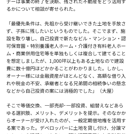
ナーは事業の終了を決断、残された不動産をどう活用す
るかについて相談が寄せられた。
「最優先条件は、先祖から受け継いできた土地を手放さ
ず、子孫に残したいというものでした。そこでまず、施
設を取り壊し、自己投資で新たなビル・マンション・認
可保育園・特別養護老人ホーム・介護付き有料老人ホー
ム・商業併用住宅等を単独もしくは複合して建てること
を想定しましたが、1,000坪以上もある土地なので建設
費に数十億円ほどかかることがわかりました。しかし、
オーナー様には金融資産がほとんどなく、高額な借り入
れや税金の不安、承継者となる兄弟間の相続争いの懸念
などから自己投資の案には消極的でした」（大屋）
そこで等価交換、一部売却･一部投資、組替えなどあら
ゆる選択肢、メリット、デメリットを提示。そのなかか
らオーナーが受け入れたのが、一般定期借地権を活用す
る案であった。デベロッパーに土地を貸し付け、分譲マ