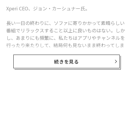
Xperi CEO、ジョン・カーシュナー氏。
長い一日の終わりに、ソファに寄りかかって素晴らしい
番組でリラックスすること以上に良いものはない。しか
し、あまりにも頻繁に、私たちはアプリやチャンネルを
行ったり来たりして、結局何も見ないまま終わってしま
う。
続きを見る
私の会社の調査によると、平均的な視聴者は
11のエンターテインメントソース
を利用している—ケー
ブルやサテライトTVからプレミアムストリーミングオプ
ションまで。無限の選択肢がある時代に生きているが、
それは「豊かさの疲れ」を生み出している。
エンターテインメント体験を向上させる技術に焦点を当
ててキャリアを積んできた者として、私が見ているのは
次のことだ：人々は価値、シンプルさ、そしてつながり