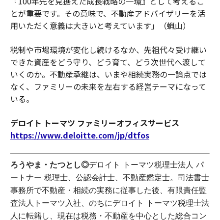
『100年先を見据えた成長戦略の一環』として考えるこ
とが重要です。その意味で、不動産アドバイザリーを活
用いただく意義は大きいと考えています」（蝋山）
税制や市場環境が変化し続けるなか、先祖代々受け継い
できた資産をどう守り、どう育て、どう次世代へ渡して
いくのか。不動産承継は、いまや相続実務の一論点では
なく、ファミリーの未来を左右する経営テーマになって
いる。
デロイト トーマツ ファミリーオフィスサービス
https://www.deloitte.com/jp/dtfos
ろうやま・たつとし◎
デロイト トーマツ税理士法人 パ
ートナー 税理士、公認会計士、不動産鑑定士。司法書士
事務所で不動産・相続の実務に従事した後、有限責任監
査法人トーマツ入社、のちにデロイト トーマツ税理士法
人に転籍し、現在は税務・不動産を中心とした総合コン