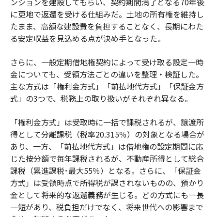
ンションを建設してもらい、契約期間満了となる70年後
に更地で返還を受ける仕組みだ。土地の所有権を維持し
たまま、高額な建設費を負担することなく、長期にわた
る安定収益を見込める点が決め手となった。
さらに、一般定期借地権契約によって受け取る設定一時
金についても、受領方法ごとの違いを整理・検証した。
主な方式は「権利金方式」「前払地代方式」「保証金方
式」の3つで、税務上の取り扱いがそれぞれ異なる。
「権利金方式」は受取時に一括で課税されるが、譲渡所
得として分離課税（税率20.315％）の対象となる場合が
あり、一方、「前払地代方式」は借地権の設定期間に応
じた按分額で毎年課税されるが、不動産所得として総合
課税（累進課税･最大55％）となる。さらに、「保証金
方式」は受領時点で所得税が課されないものの、預かり
金として将来的な返還義務が生じる。どの方式にも一長
一短があり、税負担だけでなく、将来世代への影響まで