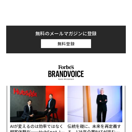
を優先している。
キュレーションされたバンドルへの回帰から、ライブや
ローカル視聴の復活まで、視聴者が求めているのは、そ
もそもエンターテインメントを意味あるものにしていた
無料のメールマガジンに登録
同じもの—共有体験と現実逃避の機会だ。違いは、技術
無料登録
がついにそれらの習慣をよりスマートで、よりシームレ
スで、パーソナライズされたものに感じさせていること
だ。
2026年に向けて、視聴者の習慣がどのように進化してい
るか—そして技術がどのようにそれを導いているかを示
す4つのトレンドを紹介する。
ナ併
「
k」
3
ック
C
1. バンドルが復活している。
「
由
る
左右
Disney+、Hulu、ESPN+を同じ請求書で支払っているな
T
ら、あなたは一人ではない：私の会社の調査によると、
日
AIが変えるのは効率ではなく
伝統を礎に、未来を再定義す
視聴者の44%が少なくとも1つのバンドルを利用してい
顧客体験だ──HubSpot Ja
る 125年企業BATが挑むス