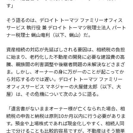
す」
そう語るのは、デロイト トーマツ ファミリーオフィス
サービス 執行役 兼 デロイト トーマツ税理士法人 パート
ナー税理士 蝋山竜利（以下、蝋山）だ。
資産相続の対応が先延ばしされる要因は、相続税の負担
に始まり、老朽化した不動産の開発に必要な建設費の高
騰、親族間の利害調整や後継者問題の未解決などさまざ
ま。しかし、オーナーの身に万が一のことが起こってか
ら対応するのでは遅い。デロイト トーマツ ファミリー
オフィスサービス マネジャーの大屋健太郎（以下、大
屋）は、その危機について次のように語る。
「遺言書がないままオーナー様が亡くなられた場合、相
続税の申告と納税は原則10か月以内に行う必要がありま
す。預金や上場株式であれば現金化しやすく、相続人同
士で分けることも比較的容易ですが、不動産はそう簡単