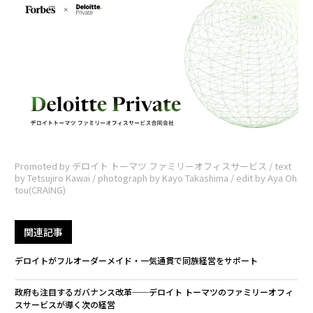
Promoted by デロイト トーマツ ファミリーオフィスサービス / text
by Tetsujiro Kawai / photograph by Kayo Takashima / edit by Aya Oh
tou(CRAING)
関連記事
デロイトがフルオーダーメイド・一気通貫で同族経営をサポート
政府も注目するガバナンス改革──デロイト トーマツのファミリーオフィ
スサービスが導く次の経営