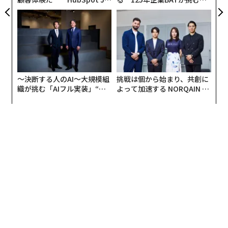
る。しかし、家庭が幅広いチャンネルパッケージに支払
panが語る「Grow Better」
モークレスな未来
な組織のつくり方
っていた
ケーブルの初期
とは異なり、今日のバンドルは
アクセスよりも価値に関するものだ。
人々が簡単に見るものを見つけられないとき、彼らは問
い始める：なぜこれに支払っているのか？今日の視聴者
〜決断する人のAI〜大規模組
挑戦は個から始まり、共創に
はコンテンツの過多に悩んでいるだけでなく、あまりに
織が挑む「AIフル実装」“使
よって加速する NORQAIN JA
も多くのアプリ、パスワード、月額料金をナビゲートし
う”企業から“動く”企業へ【N
PAN 特別座談会
ている。
TTドコモビジネス×PwC】
現代のバンドル
は、ストリーミング、ライブTV、広告支
援オプションを1つの請求書とログインに組み合わせて
いる。それらはコンテンツの過負荷を魔法のように解決
したり、発見を簡単にしたりするわけではないが、コス
トといくつかの複雑さを減らし、サブスクリプションを
維持する摩擦を軽減する。
多くの家庭が
支出を削減
する中、その価値の認識が、ど