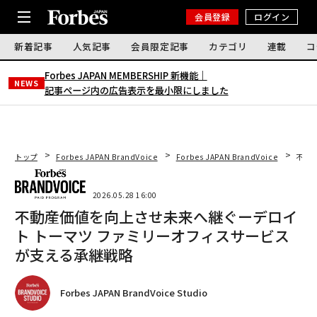
会員登録
ログイン
新着記事
人気記事
会員限定記事
カテゴリ
連載
コ
Forbes JAPAN MEMBERSHIP 新機能｜
NEWS
記事ページ内の広告表示を最小限にしました
トップ
Forbes JAPAN BrandVoice
Forbes JAPAN BrandVoice
不動
2026.05.28 16:00
不動産価値を向上させ未来へ継ぐーデロイ
ト トーマツ ファミリーオフィスサービス
が支える承継戦略
Forbes JAPAN BrandVoice Studio