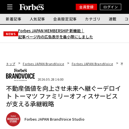
会員登録
ログイン
新着記事
人気記事
会員限定記事
カテゴリ
連載
コ
Forbes JAPAN MEMBERSHIP 新機能｜
NEWS
記事ページ内の広告表示を最小限にしました
トップ
Forbes JAPAN BrandVoice
Forbes JAPAN BrandVoice
不動
2026.05.28 16:00
不動産価値を向上させ未来へ継ぐーデロイ
ト トーマツ ファミリーオフィスサービス
が支える承継戦略
Forbes JAPAN BrandVoice Studio