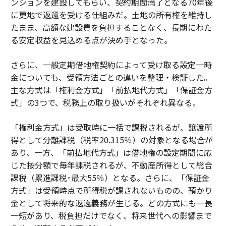
ンションを建設してもらい、契約期間満了となる70年後
に更地で返還を受ける仕組みだ。土地の所有権を維持し
たまま、高額な建設費を負担することなく、長期にわた
る安定収益を見込める点が決め手となった。
さらに、一般定期借地権契約によって受け取る設定一時
金についても、受領方法ごとの違いを整理・検証した。
主な方式は「権利金方式」「前払地代方式」「保証金方
式」の3つで、税務上の取り扱いがそれぞれ異なる。
「権利金方式」は受取時に一括で課税されるが、譲渡所
得として分離課税（税率20.315％）の対象となる場合が
あり、一方、「前払地代方式」は借地権の設定期間に応
じた按分額で毎年課税されるが、不動産所得として総合
課税（累進課税･最大55％）となる。さらに、「保証金
方式」は受領時点で所得税が課されないものの、預かり
金として将来的な返還義務が生じる。どの方式にも一長
一短があり、税負担だけでなく、将来世代への影響まで