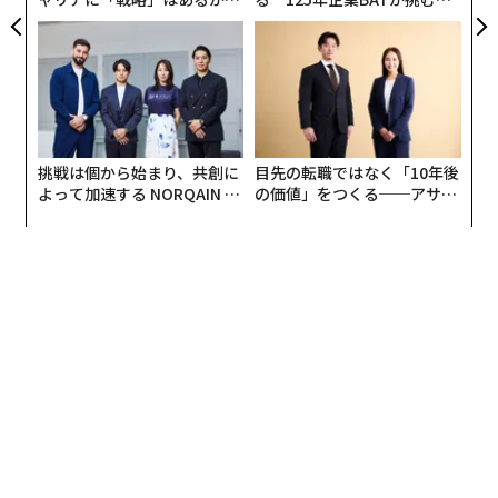
トップエグゼクティブのキャ
モークレスな未来
リアに触れる1日│CAREER S
毎日継続して学習を行ってもらうためには、プッシュ通
UMMIT 2026
知を開封してDuolingoを利用してもらうというといった
ことが重要です。
それだけではなく、プッシュ通知の承諾率をあげるとい
挑戦は個から始まり、共創に
目先の転職ではなく「10年後
うことも大事になってきます。
よって加速する NORQAIN JA
の価値」をつくる──アサイ
PAN 特別座談会
ンの長期伴走型支援とは
Duolingoのアプリをダウンロードすると、「プッシュ通
知を受け取りますか？」といった内容の承諾画面が出て
きます。その画面で、利用者に通知を承諾してもらうと
いうことが、まず最初の関門となります。