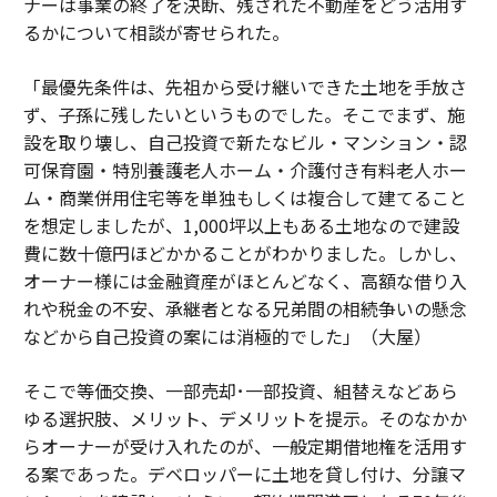
ナーは事業の終了を決断、残された不動産をどう活用す
るかについて相談が寄せられた。
「最優先条件は、先祖から受け継いできた土地を手放さ
ず、子孫に残したいというものでした。そこでまず、施
設を取り壊し、自己投資で新たなビル・マンション・認
可保育園・特別養護老人ホーム・介護付き有料老人ホー
ム・商業併用住宅等を単独もしくは複合して建てること
を想定しましたが、1,000坪以上もある土地なので建設
費に数十億円ほどかかることがわかりました。しかし、
オーナー様には金融資産がほとんどなく、高額な借り入
れや税金の不安、承継者となる兄弟間の相続争いの懸念
などから自己投資の案には消極的でした」（大屋）
そこで等価交換、一部売却･一部投資、組替えなどあら
ゆる選択肢、メリット、デメリットを提示。そのなかか
らオーナーが受け入れたのが、一般定期借地権を活用す
る案であった。デベロッパーに土地を貸し付け、分譲マ