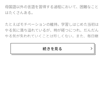
母国語以外の言語を習得する過程において、困難なこと
はたくさんある。
たとえばモチベーションの維持。学習しはじめた当初は
やる気に満ち溢れているが、時が経つにつれ、だんだん
やる気が失われていくことは珍しくない。また、毎日継
続して学習を行うということも、非常にハードルが高
い。
続きを見る
しかし、語学学習アプリDuolingoは、こうした課題を解
決し、毎日の継続した学習を成功させるための仕組みを
開発している。
現在Duolingoでは、全世界のDAU（1日あたりの利用者
数）のうち、300万人が365日以上、1000万人以上が7日
間以上の継続学習を行っているという。