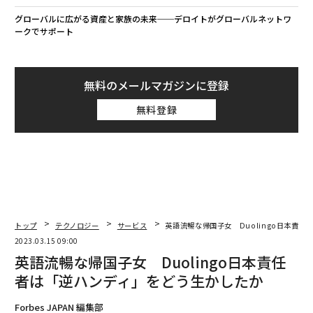
グローバルに広がる資産と家族の未来──デロイトがグローバルネットワ
ークでサポート
無料のメールマガジンに登録
無料登録
トップ
テクノロジー
サービス
英語流暢な帰国子女 Duolingo日本責
2023.03.15 09:00
英語流暢な帰国子女 Duolingo日本責任
者は「逆ハンディ」をどう生かしたか
Forbes JAPAN 編集部