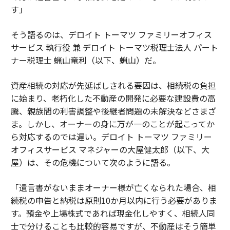
す」
そう語るのは、デロイト トーマツ ファミリーオフィス
サービス 執行役 兼 デロイト トーマツ税理士法人 パート
ナー税理士 蝋山竜利（以下、蝋山）だ。
資産相続の対応が先延ばしされる要因は、相続税の負担
に始まり、老朽化した不動産の開発に必要な建設費の高
騰、親族間の利害調整や後継者問題の未解決などさまざ
ま。しかし、オーナーの身に万が一のことが起こってか
ら対応するのでは遅い。デロイト トーマツ ファミリー
オフィスサービス マネジャーの大屋健太郎（以下、大
屋）は、その危機について次のように語る。
「遺言書がないままオーナー様が亡くなられた場合、相
続税の申告と納税は原則10か月以内に行う必要がありま
す。預金や上場株式であれば現金化しやすく、相続人同
士で分けることも比較的容易ですが、不動産はそう簡単