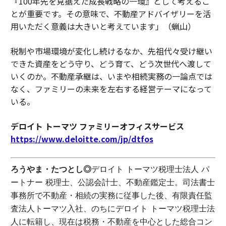
『100年先を見据えた成長戦略の一環』として考えるこ
とが重要です。その意味で、不動産アドバイザリーを活
用いただく意義は大きいと考えています」（蝋山）
税制や市場環境が変化し続けるなか、先祖代々受け継い
できた資産をどう守り、どう育て、どう次世代へ渡して
いくのか。不動産承継は、いまや相続実務の一論点では
なく、ファミリーの未来を左右する経営テーマになって
いる。
デロイト トーマツ ファミリーオフィスサービス
https://www.deloitte.com/jp/dtfos
ろうやま・たつとし◎
デロイト トーマツ税理士法人 パ
ートナー 税理士、公認会計士、不動産鑑定士。司法書士
事務所で不動産・相続の実務に従事した後、有限責任監
査法人トーマツ入社、のちにデロイト トーマツ税理士法
人に転籍し、現在は税務・不動産を中心とした総合コン