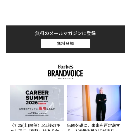
Duolingo社日本カントリーマネージャーの水谷翔氏に、
「やる気がまだ顕在化していない学習者」への訴求方法
や、水谷氏自身の帰国子女ならではの工夫を聞いた。
関連記事>>
無料のメールマガジンに登録
AIが「勉強をやめさせてくれない」 語学アプリDuoling
無料登録
o、DLトップの理由
プッシュ通知許諾率アップは「事前の科学的説
明」で
──ユーザーに毎日の継続した学習を行ってもらうため
内
の「Duolingoプッシュ通知」が特徴的です。どこまでも
グ
追いかけてくる、いつでも「かまってかまって」と注意
実
“
全
を喚起してくるので、Twitterではあるユーザーが「メ
オ
ンヘラ彼女みたい」とつぶやいていますよね（笑）。日
ジ
本において意識していることや工夫したことはあります
〈7.25(土)開催〉5年後のキ
伝統を礎に、未来を再定義す
か？
ャリアに「戦略」はあるか。
る 125年企業BATが挑むス