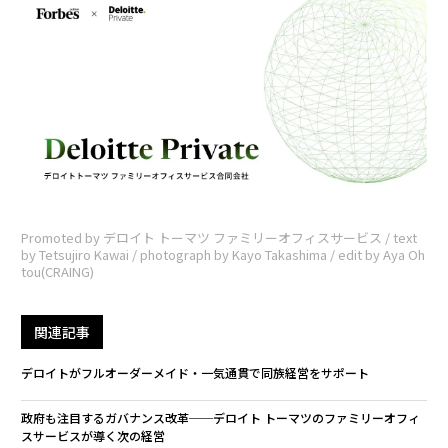
Promoted by デロイト トーマツ ファミリーオフィスサービス / text
by Tetsujiro Kawai / photograph by Kayo Takashima / edit by Aya Oh
tou(CRAING)
関連記事
デロイトがフルオーダーメイド・一気通貫で同族経営をサポート
政府も注目するガバナンス改革──デロイト トーマツのファミリーオフィ
スサービスが導く次の経営