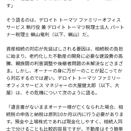
す」
そう語るのは、デロイト トーマツ ファミリーオフィス
サービス 執行役 兼 デロイト トーマツ税理士法人 パート
ナー税理士 蝋山竜利（以下、蝋山）だ。
資産相続の対応が先延ばしされる要因は、相続税の負担
に始まり、老朽化した不動産の開発に必要な建設費の高
騰、親族間の利害調整や後継者問題の未解決などさまざ
ま。しかし、オーナーの身に万が一のことが起こってか
ら対応するのでは遅い。デロイト トーマツ ファミリー
オフィスサービス マネジャーの大屋健太郎（以下、大
屋）は、その危機について次のように語る。
「遺言書がないままオーナー様が亡くなられた場合、相
続税の申告と納税は原則10か月以内に行う必要がありま
す。預金や上場株式であれば現金化しやすく、相続人同
士で分けることも比較的容易ですが、不動産はそう簡単