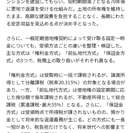
ンションを建設してもらい、契約期間満了となる70年後
に更地で返還を受ける仕組みだ。土地の所有権を維持し
たまま、高額な建設費を負担することなく、長期にわた
る安定収益を見込める点が決め手となった。
さらに、一般定期借地権契約によって受け取る設定一時
金についても、受領方法ごとの違いを整理・検証した。
主な方式は「権利金方式」「前払地代方式」「保証金方
式」の3つで、税務上の取り扱いがそれぞれ異なる。
「権利金方式」は受取時に一括で課税されるが、譲渡所
得として分離課税（税率20.315％）の対象となる場合が
あり、一方、「前払地代方式」は借地権の設定期間に応
じた按分額で毎年課税されるが、不動産所得として総合
課税（累進課税･最大55％）となる。さらに、「保証金
方式」は受領時点で所得税が課されないものの、預かり
金として将来的な返還義務が生じる。どの方式にも一長
一短があり、税負担だけでなく、将来世代への影響まで