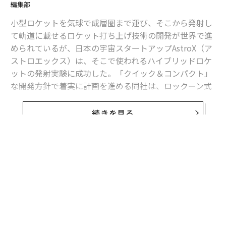
編集部
小型ロケットを気球で成層圏まで運び、そこから発射し
て軌道に載せるロケット打ち上げ技術の開発が世界で進
められているが、日本の宇宙スタートアップAstroX（ア
ストロエックス）は、そこで使われるハイブリッドロケ
ットの発射実験に成功した。「クイック＆コンパクト」
な開発方針で着実に計画を進める同社は、ロックーン式
ロケット実用化の一番手となる勢いだ。
続きを見る
8月25日、AstroXは、拠点とする福島県相馬市の実験場
から、全高1.8メートルのハイブリッドロケットの発射を
行い、実験を成功させた。ロケットは高度300メートル
に達し、小型ロケット開発に必要な技術、洋上でのロケ
ット回収のノウハウの確立が確認できた。