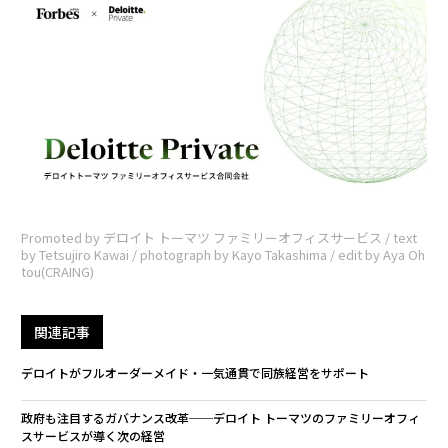
Promoted by デロイト トーマツ ファミリーオフィスサービス / text
by Tetsujiro Kawai / photograph by Kayo Takashima / edit by Aya Oh
tou(CRAING)
関連記事
デロイトがフルオーダーメイド・一気通貫で同族経営をサポート
政府も注目するガバナンス改革──デロイト トーマツのファミリーオフィ
スサービスが導く次の経営