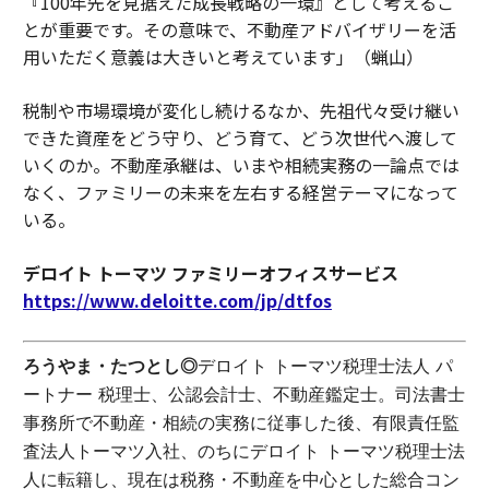
『100年先を見据えた成長戦略の一環』として考えるこ
とが重要です。その意味で、不動産アドバイザリーを活
用いただく意義は大きいと考えています」（蝋山）
税制や市場環境が変化し続けるなか、先祖代々受け継い
できた資産をどう守り、どう育て、どう次世代へ渡して
いくのか。不動産承継は、いまや相続実務の一論点では
なく、ファミリーの未来を左右する経営テーマになって
いる。
デロイト トーマツ ファミリーオフィスサービス
https://www.deloitte.com/jp/dtfos
ろうやま・たつとし◎
デロイト トーマツ税理士法人 パ
ートナー 税理士、公認会計士、不動産鑑定士。司法書士
事務所で不動産・相続の実務に従事した後、有限責任監
査法人トーマツ入社、のちにデロイト トーマツ税理士法
人に転籍し、現在は税務・不動産を中心とした総合コン