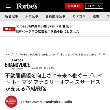
会員登録
ログイン
新着記事
人気記事
会員限定記事
カテゴリ
連載
コ
Forbes JAPAN MEMBERSHIP 新機能｜
NEWS
記事ページ内の広告表示を最小限にしました
トップ
Forbes JAPAN BrandVoice
Forbes JAPAN BrandVoice
不動
2026.05.28 16:00
不動産価値を向上させ未来へ継ぐーデロイ
ト トーマツ ファミリーオフィスサービス
が支える承継戦略
Forbes JAPAN BrandVoice Studio