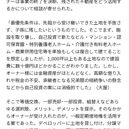
ナーは事業の終了を決断、残された不動産をどう活用す
るかについて相談が寄せられた。
「最優先条件は、先祖から受け継いできた土地を手放さ
ず、子孫に残したいというものでした。そこでまず、施
設を取り壊し、自己投資で新たなビル・マンション・認
可保育園・特別養護老人ホーム・介護付き有料老人ホー
ム・商業併用住宅等を単独もしくは複合して建てること
を想定しましたが、1,000坪以上もある土地なので建設
費に数十億円ほどかかることがわかりました。しかし、
オーナー様には金融資産がほとんどなく、高額な借り入
れや税金の不安、承継者となる兄弟間の相続争いの懸念
などから自己投資の案には消極的でした」（大屋）
そこで等価交換、一部売却･一部投資、組替えなどあら
ゆる選択肢、メリット、デメリットを提示。そのなかか
らオーナーが受け入れたのが、一般定期借地権を活用す
る案であった。デベロッパーに土地を貸し付け、分譲マ