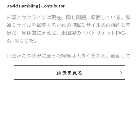
David Hambling | Contributor
米国とウクライナは現在、同じ問題に直面している。弾
道ミサイルを撃墜するための迎撃ミサイルの危機的な不
足だ。具体的に言えば、米国製の「パトリオットPAC-
3」のことだ。
両国がこの状況に至った経緯は大きく異なる。直面して
いる課題は本質的に同じだが、模索する解決策もまた大
きく異なるものになるかもしれない。これは非対称戦、
続きを見る
つまり敵に貴重な資源をより多く消耗させる方法をめぐ
る問題であり、この分野では、相手よりも多くの資金を
投入できることを頼みにしてきた米国防総省よりも、限
られた資源で戦ってきたウクライナに分がある。
ウクライナへの長期にわたる「ミサイル攻囲」
ウクライナは4年以上にわたりロシアの空襲にさらされ
ており、それはエスカレートし続けている。攻撃は当初