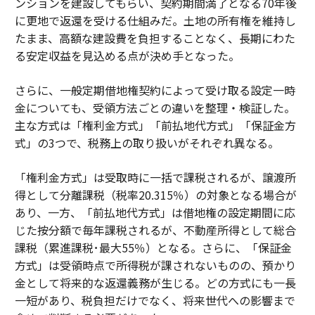
ンションを建設してもらい、契約期間満了となる70年後
に更地で返還を受ける仕組みだ。土地の所有権を維持し
たまま、高額な建設費を負担することなく、長期にわた
る安定収益を見込める点が決め手となった。
さらに、一般定期借地権契約によって受け取る設定一時
金についても、受領方法ごとの違いを整理・検証した。
主な方式は「権利金方式」「前払地代方式」「保証金方
式」の3つで、税務上の取り扱いがそれぞれ異なる。
「権利金方式」は受取時に一括で課税されるが、譲渡所
得として分離課税（税率20.315％）の対象となる場合が
あり、一方、「前払地代方式」は借地権の設定期間に応
じた按分額で毎年課税されるが、不動産所得として総合
課税（累進課税･最大55％）となる。さらに、「保証金
方式」は受領時点で所得税が課されないものの、預かり
金として将来的な返還義務が生じる。どの方式にも一長
一短があり、税負担だけでなく、将来世代への影響まで