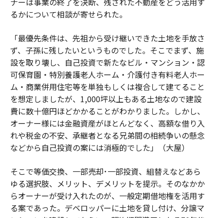
ナーは事業の終了を決断、残された不動産をどう活用す
るかについて相談が寄せられた。
「最優先条件は、先祖から受け継いできた土地を手放さ
ず、子孫に残したいというものでした。そこでまず、施
設を取り壊し、自己投資で新たなビル・マンション・認
可保育園・特別養護老人ホーム・介護付き有料老人ホー
ム・商業併用住宅等を単独もしくは複合して建てること
を想定しましたが、1,000坪以上もある土地なので建設
費に数十億円ほどかかることがわかりました。しかし、
オーナー様には金融資産がほとんどなく、高額な借り入
れや税金の不安、承継者となる兄弟間の相続争いの懸念
などから自己投資の案には消極的でした」（大屋）
そこで等価交換、一部売却･一部投資、組替えなどあら
ゆる選択肢、メリット、デメリットを提示。そのなかか
らオーナーが受け入れたのが、一般定期借地権を活用す
る案であった。デベロッパーに土地を貸し付け、分譲マ