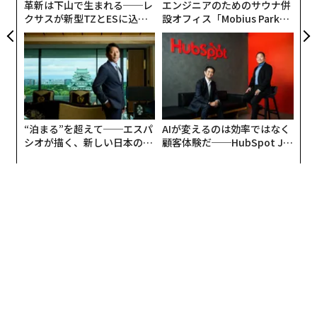
革新は下山で生まれる──レ
エンジニアのためのサウナ併
まっている。現在、撃墜されているミサイルのほとんど
クサスが新型TZとESに込め
設オフィス「Mobius Park」
は、巡航ミサイルや比較的速度の遅い空中発射ミサイル
た「DISCOVER」の哲学
がオープン──タマディック
が健康経営を徹底する理由
が占める。
Shahed type OWA-UAS stats Jul2026 [per UA Air
Force Reports]
“泊まる”を超えて──エスパ
AIが変えるのは効率ではなく
シオが描く、新しい日本のラ
顧客体験だ──HubSpot Ja
Total: 4951
グジュアリー（前編）
panが語る「Grow Better」
な組織のつくり方
Claimed Intercepted: 4299
Hits: 479 (652 Not Intercepted)
Interception Rate: ~87%
Median Attack: 134 drones
pic.twitter.com/Tevv4huwI8
— Shahed Tracker (@ShahedTracker)
August 3, 2026