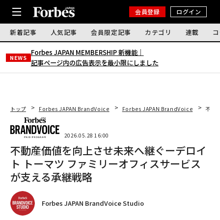
会員登録
ログイン
新着記事
人気記事
会員限定記事
カテゴリ
連載
コ
Forbes JAPAN MEMBERSHIP 新機能｜
NEWS
記事ページ内の広告表示を最小限にしました
トップ
Forbes JAPAN BrandVoice
Forbes JAPAN BrandVoice
不動
2026.05.28 16:00
不動産価値を向上させ未来へ継ぐーデロイ
ト トーマツ ファミリーオフィスサービス
が支える承継戦略
Forbes JAPAN BrandVoice Studio