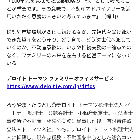
『100年先を見据えた成長戦略の一環』として考えるこ
とが重要です。その意味で、不動産アドバイザリーを活
用いただく意義は大きいと考えています」（蝋山）
税制や市場環境が変化し続けるなか、先祖代々受け継い
できた資産をどう守り、どう育て、どう次世代へ渡して
いくのか。不動産承継は、いまや相続実務の一論点では
なく、ファミリーの未来を左右する経営テーマになって
いる。
デロイト トーマツ ファミリーオフィスサービス
https://www.deloitte.com/jp/dtfos
ろうやま・たつとし◎
デロイト トーマツ税理士法人 パ
ートナー 税理士、公認会計士、不動産鑑定士。司法書士
事務所で不動産・相続の実務に従事した後、有限責任監
査法人トーマツ入社、のちにデロイト トーマツ税理士法
人に転籍し、現在は税務・不動産を中心とした総合コン