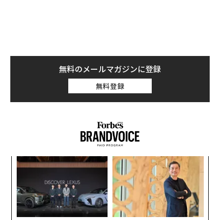
は、航空機から発射される空対地ミサイル、巡航ミサイ
ル、弾道ミサイルを組み合わせたものだった。2022年9
月以降、ミサイルに加え
「シャヘド」自爆ドローン（無人機）
も投入されるよう
になった。シャヘドの飛来数は最初は1日に十機単位だ
無料のメールマガジンに登録
ったものが、そのうち百機単位になり、さらに最近は1
千機近くに達する日もあるなど、増加の一途をたどって
無料登録
きた。
ロシアによる7月のミサイル発射数は381発前後にのぼ
り、うち126発は弾道ミサイルだった。シャヘド型ドロ
ーンの投入数はおよそ5000機に達している。
模組
「
大きな違いは、シャヘドに関してはウクライナが
“使
─
90％近く
を撃墜・阻止できていることだ。シャヘドは速
【N
ら
パ
C】
度が遅く、相当数が迎撃ドローンや、機関銃や機関砲で
技
武装した機動射撃グループによって撃ち落とされてい
無
防
る。それに対して、ミサイルの迎撃率は40％程度にとど