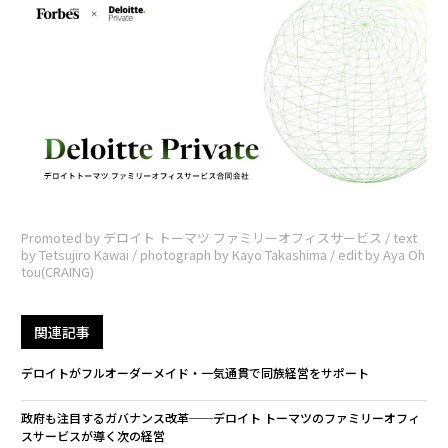
Promoted by デロイト トーマツ ファミリーオフィスサービス / text
by Tetsujiro Kawai / photograph by Kayo Takashima / edit by Aya Oh
tou(CRAING)
関連記事
デロイトがフルオーダーメイド・一気通貫で同族経営をサポート
政府も注目するガバナンス改革──デロイト トーマツのファミリーオフィ
スサービスが導く次の経営