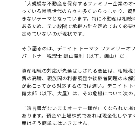
「大規模な不動産を保有するファミリー企業のオー
っている団塊世代の方々も多くいらっしゃり、資
きないテーマとなっています。特に不動産は相続
あるため、早い段階で承継方針を定めておく必要
定めていないのが現状です」
そう語るのは、デロイト トーマツ ファミリーオフ
パートナー税理士 蝋山竜利（以下、蝋山）だ。
資産相続の対応が先延ばしされる要因は、相続税
費の高騰、親族間の利害調整や後継者問題の未解
が起こってから対応するのでは遅い。デロイト ト
健太郎（以下、大屋）は、その危機について次の
「遺言書がないままオーナー様が亡くなられた場
あります。預金や上場株式であれば現金化しやす
産はそう簡単にはいきません。