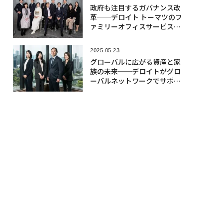
政府も注目するガバナンス改
革──デロイト トーマツのフ
ァミリーオフィスサービスが
導く次の経営
2025.05.23
グローバルに広がる資産と家
族の未来──デロイトがグロ
ーバルネットワークでサポー
ト