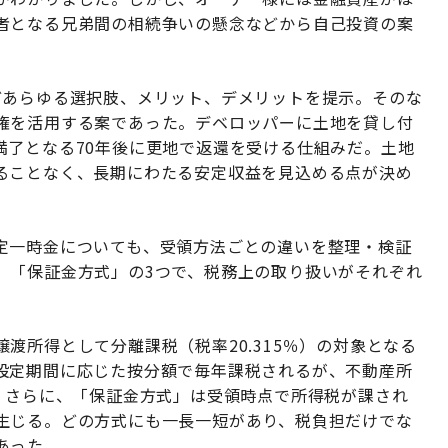
者となる兄弟間の相続争いの懸念などから自己投資の案
どあらゆる選択肢、メリット、デメリットを提示。そのな
権を活用する案であった。デベロッパーに土地を貸し付
満了となる70年後に更地で返還を受ける仕組みだ。土地
ることなく、長期にわたる安定収益を見込める点が決め
定一時金についても、受領方法ごとの違いを整理・検証
」「保証金方式」の3つで、税務上の取り扱いがそれぞれ
渡所得として分離課税（税率20.315％）の対象となる
設定期間に応じた按分額で毎年課税されるが、不動産所
。さらに、「保証金方式」は受領時点で所得税が課され
生じる。どの方式にも一長一短があり、税負担だけでな
あった。