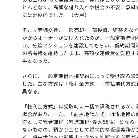
とんどなく、高額な借り入れや税金の不安、承継
には消極的でした」（大屋）
そこで等価交換、一部売却･一部投資、組替えな
かからオーナーが受け入れたのが、一般定期借地
け、分譲マンションを建設してもらい、契約期間
の所有権を維持したまま、高額な建設費を負担す
手となった。
さらに、一般定期借地権契約によって受け取る設
した。主な方式は「権利金方式」「前払地代方式
異なる。
「権利金方式」は受取時に一括で課税されるが、譲
場合があり、一方、「前払地代方式」は借地権の
得として総合課税（累進課税･最大55％）となる
ないものの、預かり金として将来的な返還義務が
く、将来世代への影響まで含めて判断する必要が