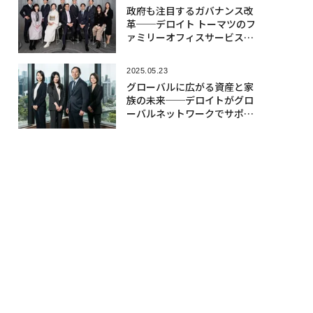
政府も注目するガバナンス改
革──デロイト トーマツのフ
ァミリーオフィスサービスが
導く次の経営
2025.05.23
グローバルに広がる資産と家
族の未来──デロイトがグロ
ーバルネットワークでサポー
ト