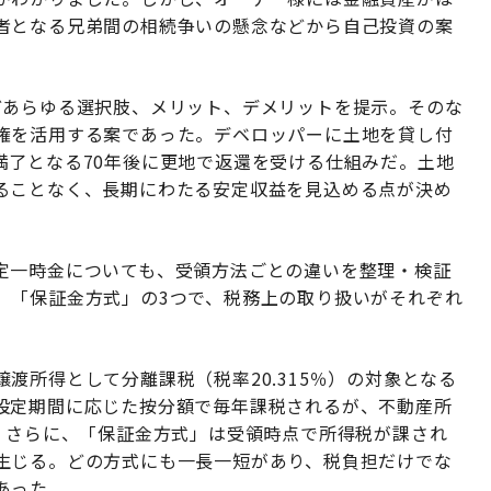
者となる兄弟間の相続争いの懸念などから自己投資の案
どあらゆる選択肢、メリット、デメリットを提示。そのな
権を活用する案であった。デベロッパーに土地を貸し付
満了となる70年後に更地で返還を受ける仕組みだ。土地
ることなく、長期にわたる安定収益を見込める点が決め
定一時金についても、受領方法ごとの違いを整理・検証
」「保証金方式」の3つで、税務上の取り扱いがそれぞれ
渡所得として分離課税（税率20.315％）の対象となる
設定期間に応じた按分額で毎年課税されるが、不動産所
。さらに、「保証金方式」は受領時点で所得税が課され
生じる。どの方式にも一長一短があり、税負担だけでな
あった。