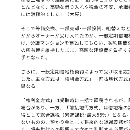
とんどなく、高額な借り入れや税金の不安、承継
には消極的でした」（大屋）
そこで等価交換、一部売却･一部投資、組替えな
かからオーナーが受け入れたのが、一般定期借地
け、分譲マンションを建設してもらい、契約期間
の所有権を維持したまま、高額な建設費を負担す
手となった。
さらに、一般定期借地権契約によって受け取る設
した。主な方式は「権利金方式」「前払地代方式
異なる。
「権利金方式」は受取時に一括で課税されるが、譲
場合があり、一方、「前払地代方式」は借地権の
得として総合課税（累進課税･最大55％）となる
ないものの、預かり金として将来的な返還義務が
く、将来世代への影響まで含めて判断する必要が