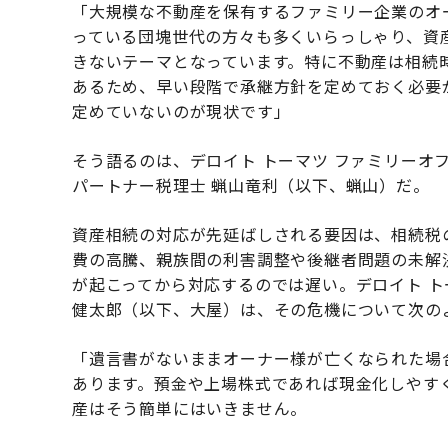
「大規模な不動産を保有するファミリー企業のオー
っている団塊世代の方々も多くいらっしゃり、資
きないテーマとなっています。特に不動産は相続
あるため、早い段階で承継方針を定めておく必要
定めていないのが現状です」
そう語るのは、デロイト トーマツ ファミリーオフ
パートナー税理士 蝋山竜利（以下、蝋山）だ。
資産相続の対応が先延ばしされる要因は、相続税
費の高騰、親族間の利害調整や後継者問題の未解
が起こってから対応するのでは遅い。デロイト ト
健太郎（以下、大屋）は、その危機について次の
「遺言書がないままオーナー様が亡くなられた場
あります。預金や上場株式であれば現金化しやす
産はそう簡単にはいきません。