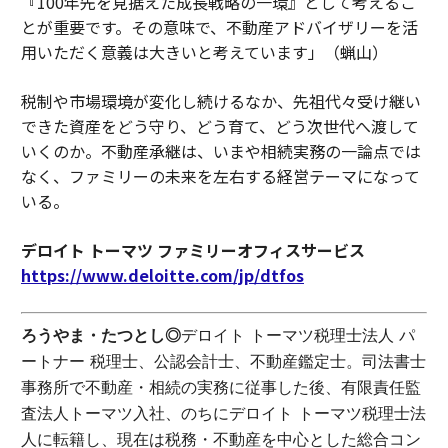
『100年先を見据えた成長戦略の一環』として考えるこ
とが重要です。その意味で、不動産アドバイザリーを活
用いただく意義は大きいと考えています」（蝋山）
税制や市場環境が変化し続けるなか、先祖代々受け継い
できた資産をどう守り、どう育て、どう次世代へ渡して
いくのか。不動産承継は、いまや相続実務の一論点では
なく、ファミリーの未来を左右する経営テーマになって
いる。
デロイト トーマツ ファミリーオフィスサービス
https://www.deloitte.com/jp/dtfos
ろうやま・たつとし◎
デロイト トーマツ税理士法人 パ
ートナー 税理士、公認会計士、不動産鑑定士。司法書士
事務所で不動産・相続の実務に従事した後、有限責任監
査法人トーマツ入社、のちにデロイト トーマツ税理士法
人に転籍し、現在は税務・不動産を中心とした総合コン