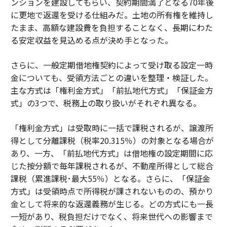
ンションを建設してもらい、契約期間満了となる70年後
に更地で返還を受ける仕組みだ。土地の所有権を維持し
たまま、高額な建設費を負担することなく、長期にわた
る安定収益を見込める点が決め手となった。
さらに、一般定期借地権契約によって受け取る設定一時
金についても、受領方法ごとの違いを整理・検証した。
主な方式は「権利金方式」「前払地代方式」「保証金方
式」の3つで、税務上の取り扱いがそれぞれ異なる。
「権利金方式」は受取時に一括で課税されるが、譲渡所
得として分離課税（税率20.315％）の対象となる場合が
あり、一方、「前払地代方式」は借地権の設定期間に応
じた按分額で毎年課税されるが、不動産所得として総合
課税（累進課税･最大55％）となる。さらに、「保証金
方式」は受領時点で所得税が課されないものの、預かり
金として将来的な返還義務が生じる。どの方式にも一長
一短があり、税負担だけでなく、将来世代への影響まで