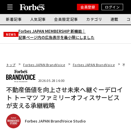
会員登録
ログイン
新着記事
人気記事
会員限定記事
カテゴリ
連載
コ
Forbes JAPAN MEMBERSHIP 新機能｜
NEWS
記事ページ内の広告表示を最小限にしました
トップ
Forbes JAPAN BrandVoice
Forbes JAPAN BrandVoice
不動
2026.05.28 16:00
不動産価値を向上させ未来へ継ぐーデロイ
ト トーマツ ファミリーオフィスサービス
が支える承継戦略
Forbes JAPAN BrandVoice Studio