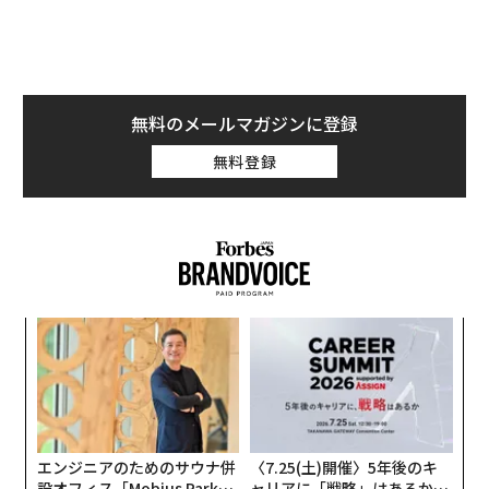
しており、しばしば複数年にわたって連続で額を増やし
てきた。さらに、オマーン、アンゴラ、ベネズエラ、お
よび前述の国々のいくつかは、同期間に国際収支改善の
目的で、それぞれ少なくとも10億ドル（約1500億円）の
中期融資を受けた。
無料のメールマガジンに登録
無料登録
義す
目
むス
の
ン
ンツ
ア
への
の
た、
た
エンジニアのためのサウナ併
〈7.25(土)開催〉5年後のキ
設オフィス「Mobius Park」
ャリアに「戦略」はあるか。