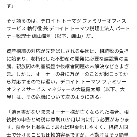
す」
そう語るのは、デロイト トーマツ ファミリーオフィス
サービス 執行役 兼 デロイト トーマツ税理士法人 パート
ナー税理士 蝋山竜利（以下、蝋山）だ。
資産相続の対応が先延ばしされる要因は、相続税の負担
に始まり、老朽化した不動産の開発に必要な建設費の高
騰、親族間の利害調整や後継者問題の未解決などさまざ
ま。しかし、オーナーの身に万が一のことが起こってか
ら対応するのでは遅い。デロイト トーマツ ファミリー
オフィスサービス マネジャーの大屋健太郎（以下、大
屋）は、その危機について次のように語る。
「遺言書がないままオーナー様が亡くなられた場合、相
続税の申告と納税は原則10か月以内に行う必要がありま
す。預金や上場株式であれば現金化しやすく、相続人同
士で分けることも比較的容易ですが、不動産はそう簡単