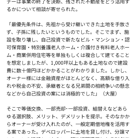
ナーは事業の終了を決断、残された不動産をどう活用す
るかについて相談が寄せられた。
「最優先条件は、先祖から受け継いできた土地を手放さ
ず、子孫に残したいというものでした。そこでまず、施
設を取り壊し、自己投資で新たなビル・マンション・認
可保育園・特別養護老人ホーム・介護付き有料老人ホー
ム・商業併用住宅等を単独もしくは複合して建てること
を想定しましたが、1,000坪以上もある土地なので建設
費に数十億円ほどかかることがわかりました。しかし、
オーナー様には金融資産がほとんどなく、高額な借り入
れや税金の不安、承継者となる兄弟間の相続争いの懸念
などから自己投資の案には消極的でした」（大屋）
そこで等価交換、一部売却･一部投資、組替えなどあら
ゆる選択肢、メリット、デメリットを提示。そのなかか
らオーナーが受け入れたのが、一般定期借地権を活用す
る案であった。デベロッパーに土地を貸し付け、分譲マ