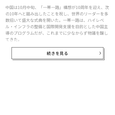
中国は10月中旬、「一帯一路」構想が10周年を迎え、次
の10年へと踏み出したことを祝し、世界のリーダーを多
数招いて盛大な式典を開いた。一帯一路は、ハイレベ
ル・インフラの整備と国際開発支援を目的とした中国主
導のプログラムだが、これまでに少なからず物議を醸し
てきた。
独キール世界経済研究所は、一帯一路プロジェクトの一
続きを見る
環として融資を受けたものの、返済困難に陥っている
国々に対する救済融資が大幅に増加している事実を
指摘
している。加えて、中国の融資条件や不透明な慣行は、
研究者から批判を浴びている。
中国は、2015年から2021年にかけて、モンゴル、エジ
プト、パキスタン、スリランカ、トルコなどの
一帯一路諸国
に対し、多額に上る緊急の流動性スワップ
の期限を延長した。こうした国々の多くは返済を繰り越