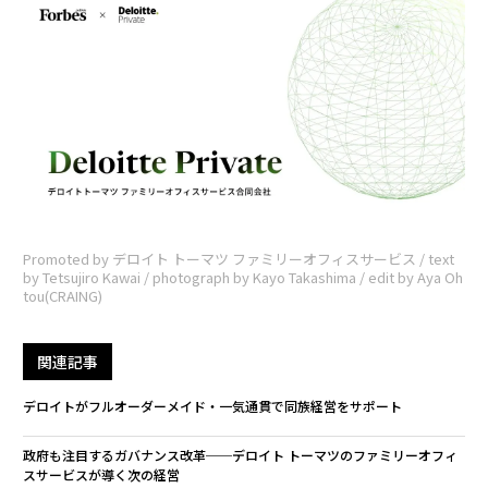
Promoted by デロイト トーマツ ファミリーオフィスサービス / text
by Tetsujiro Kawai / photograph by Kayo Takashima / edit by Aya Oh
tou(CRAING)
関連記事
デロイトがフルオーダーメイド・一気通貫で同族経営をサポート
政府も注目するガバナンス改革──デロイト トーマツのファミリーオフィ
スサービスが導く次の経営