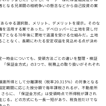
者となる兄弟間の相続争いの懸念などから自己投資の案
どあらゆる選択肢、メリット、デメリットを提示。そのな
権を活用する案であった。デベロッパーに土地を貸し付
満了となる70年後に更地で返還を受ける仕組みだ。土地
ることなく、長期にわたる安定収益を見込める点が決め
定一時金についても、受領方法ごとの違いを整理・検証
」「保証金方式」の3つで、税務上の取り扱いがそれぞれ
渡所得として分離課税（税率20.315％）の対象となる
設定期間に応じた按分額で毎年課税されるが、不動産所
。さらに、「保証金方式」は受領時点で所得税が課され
生じる。どの方式にも一長一短があり、税負担だけでな
あった。