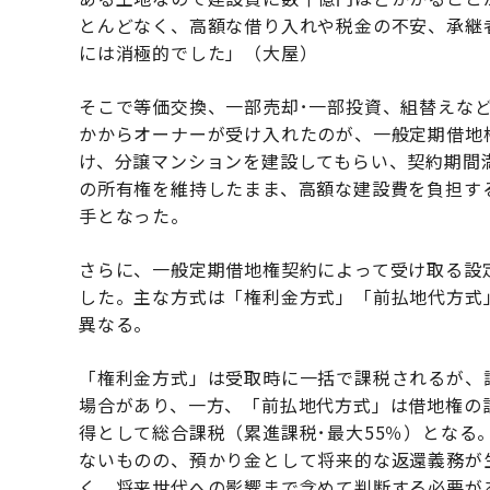
とんどなく、高額な借り入れや税金の不安、承継
には消極的でした」（大屋）
そこで等価交換、一部売却･一部投資、組替えな
かからオーナーが受け入れたのが、一般定期借地
け、分譲マンションを建設してもらい、契約期間
の所有権を維持したまま、高額な建設費を負担す
手となった。
さらに、一般定期借地権契約によって受け取る設
した。主な方式は「権利金方式」「前払地代方式
異なる。
「権利金方式」は受取時に一括で課税されるが、譲
場合があり、一方、「前払地代方式」は借地権の
得として総合課税（累進課税･最大55％）となる
ないものの、預かり金として将来的な返還義務が
く、将来世代への影響まで含めて判断する必要が