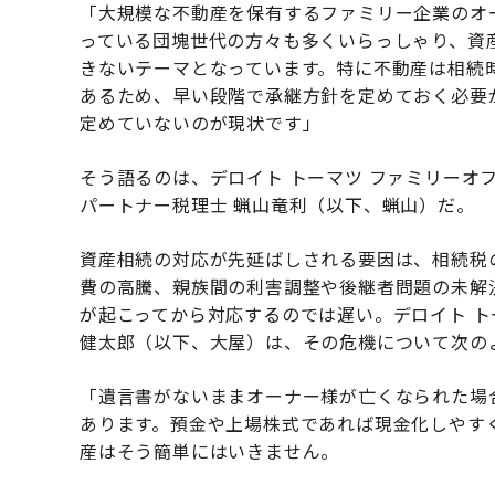
「大規模な不動産を保有するファミリー企業のオー
っている団塊世代の方々も多くいらっしゃり、資
きないテーマとなっています。特に不動産は相続
あるため、早い段階で承継方針を定めておく必要
定めていないのが現状です」
そう語るのは、デロイト トーマツ ファミリーオフ
パートナー税理士 蝋山竜利（以下、蝋山）だ。
資産相続の対応が先延ばしされる要因は、相続税
費の高騰、親族間の利害調整や後継者問題の未解
が起こってから対応するのでは遅い。デロイト ト
健太郎（以下、大屋）は、その危機について次の
「遺言書がないままオーナー様が亡くなられた場
あります。預金や上場株式であれば現金化しやす
産はそう簡単にはいきません。