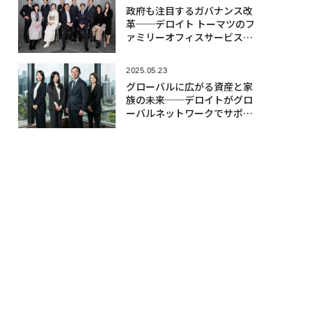
政府も注目するガバナンス改
革──デロイト トーマツのフ
ァミリーオフィスサービスが
導く次の経営
2025.05.23
グローバルに広がる資産と家
族の未来──デロイトがグロ
ーバルネットワークでサポー
ト