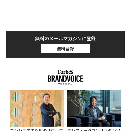
「障害」公表の冤罪女性 出所から
3年、夢叶うまでの凸凹道 #供述弱
者を知る
無料のメールマガジンに登録
念願の介護職 一般雇用で感じた「壁」
無料登録
2020年11月末、西山さんは障がい者雇用で勤めていた機
械部品会社を辞め、自宅から歩いて通えるほどの距離に
ある高齢者施設で働くことになった。念願の介護職だっ
たが、今度は障害者雇用ではなく、一般雇用での就職だ
った。
代の
「
働き初めて1カ月が過ぎたとき、西山さんはフェイスブ
「超
─
ック（FB）でこんな発信をした。
×ウ
ら
伝
る
「昨日は、出所（2017年8月＊筆者注）してから初めて1
モ
0万円以上のお給料を、もらえました。嬉しいな。もう
エンジニアのためのサウナ併
パシフィックコンサルタンツ