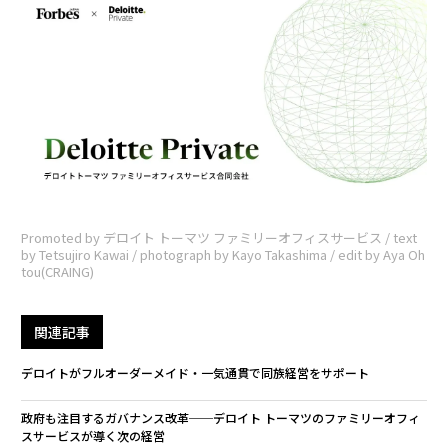
Promoted by デロイト トーマツ ファミリーオフィスサービス / text
by Tetsujiro Kawai / photograph by Kayo Takashima / edit by Aya Oh
tou(CRAING)
関連記事
デロイトがフルオーダーメイド・一気通貫で同族経営をサポート
政府も注目するガバナンス改革──デロイト トーマツのファミリーオフィ
スサービスが導く次の経営