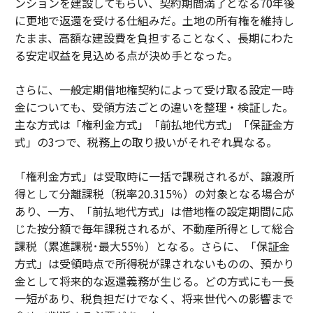
ンションを建設してもらい、契約期間満了となる70年後
に更地で返還を受ける仕組みだ。土地の所有権を維持し
たまま、高額な建設費を負担することなく、長期にわた
る安定収益を見込める点が決め手となった。
さらに、一般定期借地権契約によって受け取る設定一時
金についても、受領方法ごとの違いを整理・検証した。
主な方式は「権利金方式」「前払地代方式」「保証金方
式」の3つで、税務上の取り扱いがそれぞれ異なる。
「権利金方式」は受取時に一括で課税されるが、譲渡所
得として分離課税（税率20.315％）の対象となる場合が
あり、一方、「前払地代方式」は借地権の設定期間に応
じた按分額で毎年課税されるが、不動産所得として総合
課税（累進課税･最大55％）となる。さらに、「保証金
方式」は受領時点で所得税が課されないものの、預かり
金として将来的な返還義務が生じる。どの方式にも一長
一短があり、税負担だけでなく、将来世代への影響まで