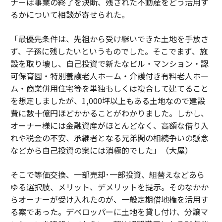
ナーは事業の終了を決断、残された不動産をどう活用す
るかについて相談が寄せられた。
「最優先条件は、先祖から受け継いできた土地を手放さ
ず、子孫に残したいというものでした。そこでまず、施
設を取り壊し、自己投資で新たなビル・マンション・認
可保育園・特別養護老人ホーム・介護付き有料老人ホー
ム・商業併用住宅等を単独もしくは複合して建てること
を想定しましたが、1,000坪以上もある土地なので建設
費に数十億円ほどかかることがわかりました。しかし、
オーナー様には金融資産がほとんどなく、高額な借り入
れや税金の不安、承継者となる兄弟間の相続争いの懸念
などから自己投資の案には消極的でした」（大屋）
そこで等価交換、一部売却･一部投資、組替えなどあら
ゆる選択肢、メリット、デメリットを提示。そのなかか
らオーナーが受け入れたのが、一般定期借地権を活用す
る案であった。デベロッパーに土地を貸し付け、分譲マ