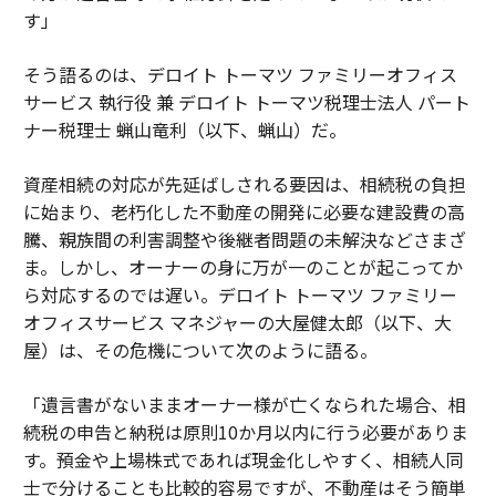
す」
そう語るのは、デロイト トーマツ ファミリーオフィス
サービス 執行役 兼 デロイト トーマツ税理士法人 パート
ナー税理士 蝋山竜利（以下、蝋山）だ。
資産相続の対応が先延ばしされる要因は、相続税の負担
に始まり、老朽化した不動産の開発に必要な建設費の高
騰、親族間の利害調整や後継者問題の未解決などさまざ
ま。しかし、オーナーの身に万が一のことが起こってか
ら対応するのでは遅い。デロイト トーマツ ファミリー
オフィスサービス マネジャーの大屋健太郎（以下、大
屋）は、その危機について次のように語る。
「遺言書がないままオーナー様が亡くなられた場合、相
続税の申告と納税は原則10か月以内に行う必要がありま
す。預金や上場株式であれば現金化しやすく、相続人同
士で分けることも比較的容易ですが、不動産はそう簡単