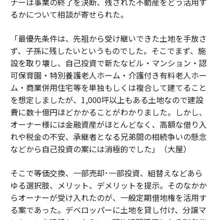
ナーは事業の終了を決断、残された不動産をどう活用す
るかについて相談が寄せられた。
「最優先条件は、先祖から受け継いできた土地を手放さ
ず、子孫に残したいというものでした。そこでまず、施
設を取り壊し、自己投資で新たなビル・マンション・認
可保育園・特別養護老人ホーム・介護付き有料老人ホー
ム・商業併用住宅等を単独もしくは複合して建てること
を想定しましたが、1,000坪以上もある土地なので建設
費に数十億円ほどかかることがわかりました。しかし、
オーナー様には金融資産がほとんどなく、高額な借り入
れや税金の不安、承継者となる兄弟間の相続争いの懸念
などから自己投資の案には消極的でした」（大屋）
そこで等価交換、一部売却･一部投資、組替えなどあら
ゆる選択肢、メリット、デメリットを提示。そのなかか
らオーナーが受け入れたのが、一般定期借地権を活用す
る案であった。デベロッパーに土地を貸し付け、分譲マ