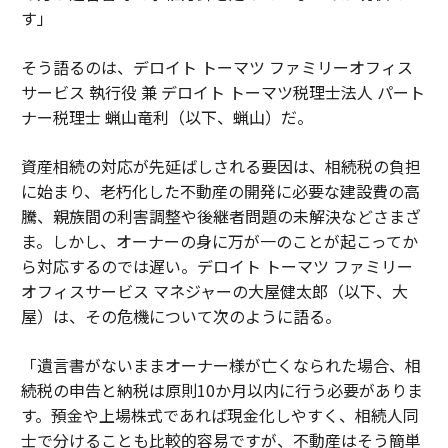
す」
そう語るのは、デロイト トーマツ ファミリーオフィス
サービス 執行役 兼 デロイト トーマツ税理士法人 パート
ナー税理士 蝋山竜利（以下、蝋山）だ。
資産相続の対応が先延ばしされる要因は、相続税の負担
に始まり、老朽化した不動産の開発に必要な建設費の高
騰、親族間の利害調整や後継者問題の未解決などさまざ
ま。しかし、オーナーの身に万が一のことが起こってか
ら対応するのでは遅い。デロイト トーマツ ファミリー
オフィスサービス マネジャーの大屋健太郎（以下、大
屋）は、その危機について次のように語る。
「遺言書がないままオーナー様が亡くなられた場合、相
続税の申告と納税は原則10か月以内に行う必要がありま
す。預金や上場株式であれば現金化しやすく、相続人同
士で分けることも比較的容易ですが、不動産はそう簡単