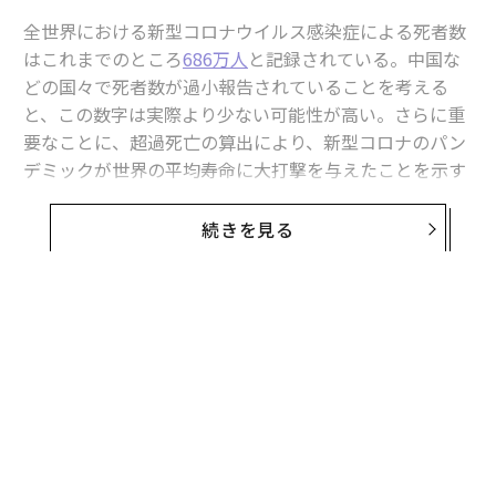
全世界における新型コロナウイルス感染症による死者数
はこれまでのところ
686万人
と記録されている。中国な
どの国々で死者数が過小報告されていることを考える
と、この数字は実際より少ない可能性が高い。さらに重
要なことに、超過死亡の算出により、新型コロナのパン
デミックが世界の平均寿命に大打撃を与えたことを示す
証拠が増えている。1959年に始まった中国での飢饉以
来、世界的に平均寿命がこれほど急激に短くなったこと
続きを見る
はない。
パンデミック中の死者数の増加は
世界の平均寿命に大きな影響を与えた
。世界の平均寿命
が2年連続で縮んだのは1959年以来で、2022年に再び低
下すれば現代史において前代未聞の事態となる。
国レベルでみると、多くの国で平均寿命が大幅に縮小し
た。2019年から2021年にかけて中南米の5カ国、欧州の