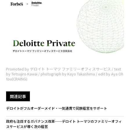
Promoted by デロイト トーマツ ファミリーオフィスサービス / text
by Tetsujiro Kawai / photograph by Kayo Takashima / edit by Aya Oh
tou(CRAING)
関連記事
デロイトがフルオーダーメイド・一気通貫で同族経営をサポート
政府も注目するガバナンス改革──デロイト トーマツのファミリーオフィ
スサービスが導く次の経営