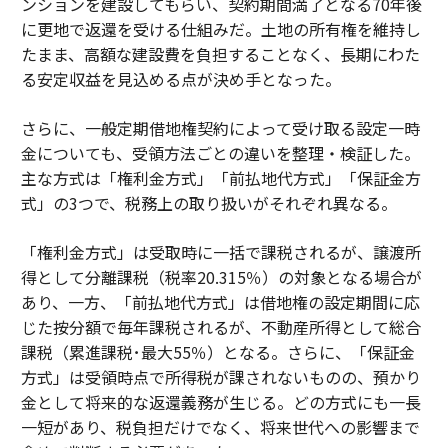
ンションを建設してもらい、契約期間満了となる70年後
に更地で返還を受ける仕組みだ。土地の所有権を維持し
たまま、高額な建設費を負担することなく、長期にわた
る安定収益を見込める点が決め手となった。
さらに、一般定期借地権契約によって受け取る設定一時
金についても、受領方法ごとの違いを整理・検証した。
主な方式は「権利金方式」「前払地代方式」「保証金方
式」の3つで、税務上の取り扱いがそれぞれ異なる。
「権利金方式」は受取時に一括で課税されるが、譲渡所
得として分離課税（税率20.315％）の対象となる場合が
あり、一方、「前払地代方式」は借地権の設定期間に応
じた按分額で毎年課税されるが、不動産所得として総合
課税（累進課税･最大55％）となる。さらに、「保証金
方式」は受領時点で所得税が課されないものの、預かり
金として将来的な返還義務が生じる。どの方式にも一長
一短があり、税負担だけでなく、将来世代への影響まで