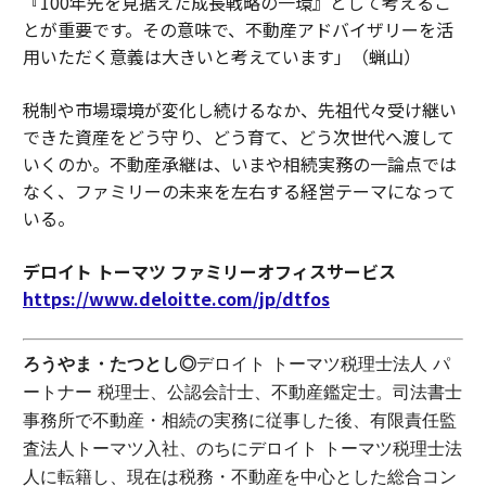
『100年先を見据えた成長戦略の一環』として考えるこ
とが重要です。その意味で、不動産アドバイザリーを活
用いただく意義は大きいと考えています」（蝋山）
税制や市場環境が変化し続けるなか、先祖代々受け継い
できた資産をどう守り、どう育て、どう次世代へ渡して
いくのか。不動産承継は、いまや相続実務の一論点では
なく、ファミリーの未来を左右する経営テーマになって
いる。
デロイト トーマツ ファミリーオフィスサービス
https://www.deloitte.com/jp/dtfos
ろうやま・たつとし◎
デロイト トーマツ税理士法人 パ
ートナー 税理士、公認会計士、不動産鑑定士。司法書士
事務所で不動産・相続の実務に従事した後、有限責任監
査法人トーマツ入社、のちにデロイト トーマツ税理士法
人に転籍し、現在は税務・不動産を中心とした総合コン