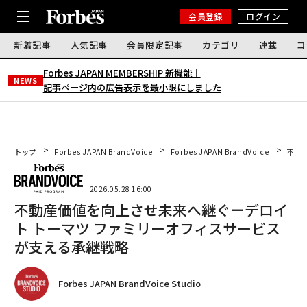
会員登録
ログイン
新着記事
人気記事
会員限定記事
カテゴリ
連載
コ
Forbes JAPAN MEMBERSHIP 新機能｜
NEWS
記事ページ内の広告表示を最小限にしました
トップ
Forbes JAPAN BrandVoice
Forbes JAPAN BrandVoice
不動
2026.05.28 16:00
不動産価値を向上させ未来へ継ぐーデロイ
ト トーマツ ファミリーオフィスサービス
が支える承継戦略
Forbes JAPAN BrandVoice Studio