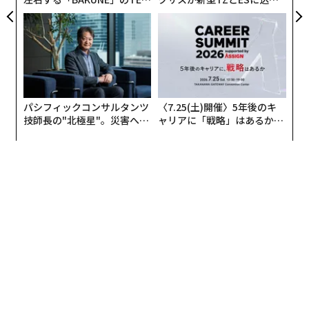
TIALが支える「挑戦者の明
た「DISCOVER」の哲学
日」
パシフィックコンサルタンツ
〈7.25(土)開催〉5年後のキ
行政院のオードリーさんのオフィスで『成長戦争』を手に持っていただいた写真
技師長の"北極星"。災害への
ャリアに「戦略」はあるか。
（近藤撮影）
無力感を乗り越え見つけた、
トップエグゼクティブのキャ
防災一筋20年の答え
リアに触れる1日│CAREER S
1981年に生まれたオードリーは、生後8カ月で言葉を話
UMMIT 2026
し始め、一歳半で歌の歌詞をすべて覚えて歌ってしまう
ほど記憶力が優れていたなど、幼少期からその賢さを発
揮していたという。
雲行きが怪しくなり始めたのは、オードリーが幼稚園に
入ってからのことだった。おやつもお昼寝も、何をする
にも「みんなと一緒」の生活を嫌がり、幼稚園に行きた
がらなくなった。母親は「これも社会の中における教