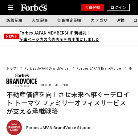
会員登録
ログイン
新着記事
人気記事
会員限定記事
カテゴリ
連載
コ
Forbes JAPAN MEMBERSHIP 新機能｜
NEWS
記事ページ内の広告表示を最小限にしました
トップ
Forbes JAPAN BrandVoice
Forbes JAPAN BrandVoice
不動
2026.05.28 16:00
不動産価値を向上させ未来へ継ぐーデロイ
ト トーマツ ファミリーオフィスサービス
が支える承継戦略
Forbes JAPAN BrandVoice Studio