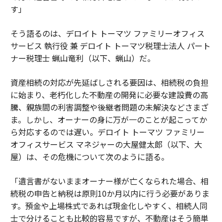
す」
そう語るのは、デロイト トーマツ ファミリーオフィス
サービス 執行役 兼 デロイト トーマツ税理士法人 パート
ナー税理士 蝋山竜利（以下、蝋山）だ。
資産相続の対応が先延ばしされる要因は、相続税の負担
に始まり、老朽化した不動産の開発に必要な建設費の高
騰、親族間の利害調整や後継者問題の未解決などさまざ
ま。しかし、オーナーの身に万が一のことが起こってか
ら対応するのでは遅い。デロイト トーマツ ファミリー
オフィスサービス マネジャーの大屋健太郎（以下、大
屋）は、その危機について次のように語る。
「遺言書がないままオーナー様が亡くなられた場合、相
続税の申告と納税は原則10か月以内に行う必要がありま
す。預金や上場株式であれば現金化しやすく、相続人同
士で分けることも比較的容易ですが、不動産はそう簡単