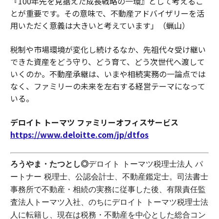
『100年先を見据えた成長戦略の一環』として考えるこ
とが重要です。その意味で、不動産アドバイザリーを活
用いただく意義は大きいと考えています」（蝋山）
税制や市場環境が変化し続けるなか、先祖代々受け継い
できた資産をどう守り、どう育て、どう次世代へ渡して
いくのか。不動産承継は、いまや相続実務の一論点では
なく、ファミリーの未来を左右する経営テーマになって
いる。
デロイト トーマツ ファミリーオフィスサービス
https://www.deloitte.com/jp/dtfos
ろうやま・たつとし◎
デロイト トーマツ税理士法人 パ
ートナー 税理士、公認会計士、不動産鑑定士。司法書士
事務所で不動産・相続の実務に従事した後、有限責任監
査法人トーマツ入社、のちにデロイト トーマツ税理士法
人に転籍し、現在は税務・不動産を中心とした総合コン