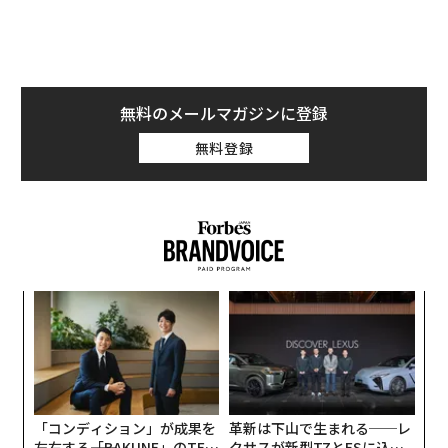
そのキャリアを断ち、自宅での学習に付き添った母親の
李雅卿（リー・ヤーチン）は、今から24年前の1997年、
二人のギフテッドを育て、自らオルタナティブ教育を実
践する小学校を創立した様子を綴った手記『成長戦争』
を出版。手記ではあるが、「天才を育てるためのメソッ
無料のメールマガジンに登録
ド」といった類の話は一切書かれておらず、多方面から
無料登録
共感を呼ぶ、唐家の「物語」が描かれた。台湾でベスト
セラーとなる大反響だったが、現在は絶版となってい
る。
〜
織
う
“
T
シ
グ
「コンディション」が成果を
革新は下山で生まれる──レ
左右する――「BAKUNE」のTEN
クサスが新型TZとESに込め