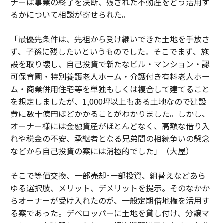
ナーは事業の終了を決断、残された不動産をどう活用す
るかについて相談が寄せられた。
「最優先条件は、先祖から受け継いできた土地を手放さ
ず、子孫に残したいというものでした。そこでまず、施
設を取り壊し、自己投資で新たなビル・マンション・認
可保育園・特別養護老人ホーム・介護付き有料老人ホー
ム・商業併用住宅等を単独もしくは複合して建てること
を想定しましたが、1,000坪以上もある土地なので建設
費に数十億円ほどかかることがわかりました。しかし、
オーナー様には金融資産がほとんどなく、高額な借り入
れや税金の不安、承継者となる兄弟間の相続争いの懸念
などから自己投資の案には消極的でした」（大屋）
そこで等価交換、一部売却･一部投資、組替えなどあら
ゆる選択肢、メリット、デメリットを提示。そのなかか
らオーナーが受け入れたのが、一般定期借地権を活用す
る案であった。デベロッパーに土地を貸し付け、分譲マ