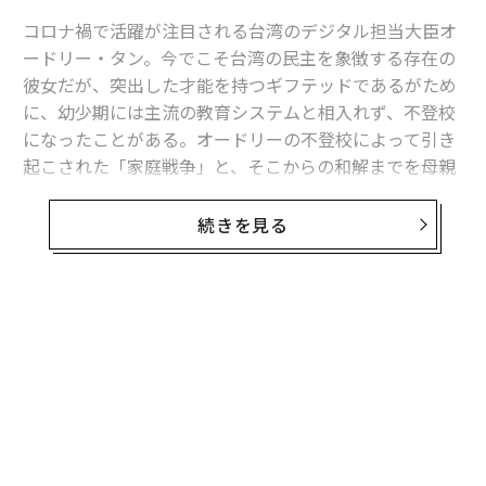
コロナ禍で活躍が注目される台湾のデジタル担当大臣オ
ードリー・タン。今でこそ台湾の民主を象徴する存在の
彼女だが、突出した才能を持つギフテッドであるがため
に、幼少期には主流の教育システムと相入れず、不登校
になったことがある。オードリーの不登校によって引き
起こされた「家庭戦争」と、そこからの和解までを母親
が綴った手記には、現代を生きる家族たちが見出せるヒ
ントがあった。
続きを見る
主流の教育システムとの衝突
オードリーの両親は、大学院在学中から大手新聞社で記
者として頭角を現し、役職に就くなど台湾では名の知れ
たジャーナリストだった。
オードリーが小学二年生頃から休学したのをきっかけに