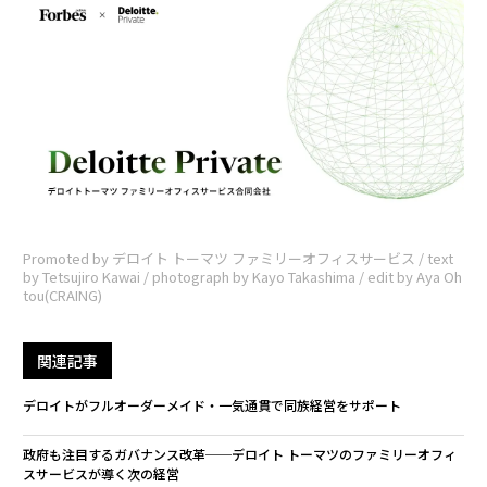
Promoted by デロイト トーマツ ファミリーオフィスサービス / text
by Tetsujiro Kawai / photograph by Kayo Takashima / edit by Aya Oh
tou(CRAING)
関連記事
デロイトがフルオーダーメイド・一気通貫で同族経営をサポート
政府も注目するガバナンス改革──デロイト トーマツのファミリーオフィ
スサービスが導く次の経営