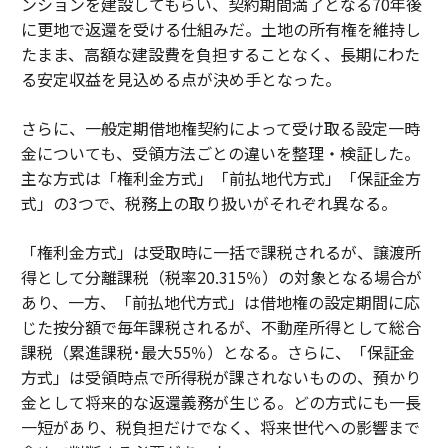
ンションを建設してもらい、契約期間満了となる70年後
に更地で返還を受ける仕組みだ。土地の所有権を維持し
たまま、高額な建設費を負担することなく、長期にわた
る安定収益を見込める点が決め手となった。
さらに、一般定期借地権契約によって受け取る設定一時
金についても、受領方法ごとの違いを整理・検証した。
主な方式は「権利金方式」「前払地代方式」「保証金方
式」の3つで、税務上の取り扱いがそれぞれ異なる。
「権利金方式」は受取時に一括で課税されるが、譲渡所
得として分離課税（税率20.315％）の対象となる場合が
あり、一方、「前払地代方式」は借地権の設定期間に応
じた按分額で毎年課税されるが、不動産所得として総合
課税（累進課税･最大55％）となる。さらに、「保証金
方式」は受領時点で所得税が課されないものの、預かり
金として将来的な返還義務が生じる。どの方式にも一長
一短があり、税負担だけでなく、将来世代への影響まで