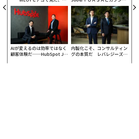
ら寿司の経営哲学
CEO田尻望が語る、AIを超え
る人の価値
翻訳・編集＝出田静
AIが変えるのは効率ではなく
内製化こそ、コンサルティン
顧客体験だ──HubSpot Ja
グの本質だ レバレジーズが
panが語る「Grow Better」
実践する、次世代ファームの
2026年9月号発売中
な組織のつくり方
全貌
最新号の購入はこちらから
メンバーシップに登録する