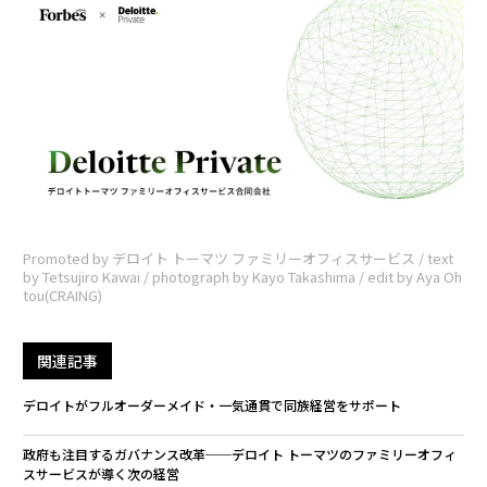
Promoted by デロイト トーマツ ファミリーオフィスサービス / text
by Tetsujiro Kawai / photograph by Kayo Takashima / edit by Aya Oh
tou(CRAING)
関連記事
デロイトがフルオーダーメイド・一気通貫で同族経営をサポート
政府も注目するガバナンス改革──デロイト トーマツのファミリーオフィ
スサービスが導く次の経営