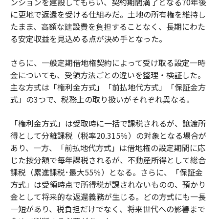
ンションを建設してもらい、契約期間満了となる70年後
に更地で返還を受ける仕組みだ。土地の所有権を維持し
たまま、高額な建設費を負担することなく、長期にわた
る安定収益を見込める点が決め手となった。
さらに、一般定期借地権契約によって受け取る設定一時
金についても、受領方法ごとの違いを整理・検証した。
主な方式は「権利金方式」「前払地代方式」「保証金方
式」の3つで、税務上の取り扱いがそれぞれ異なる。
「権利金方式」は受取時に一括で課税されるが、譲渡所
得として分離課税（税率20.315％）の対象となる場合が
あり、一方、「前払地代方式」は借地権の設定期間に応
じた按分額で毎年課税されるが、不動産所得として総合
課税（累進課税･最大55％）となる。さらに、「保証金
方式」は受領時点で所得税が課されないものの、預かり
金として将来的な返還義務が生じる。どの方式にも一長
一短があり、税負担だけでなく、将来世代への影響まで