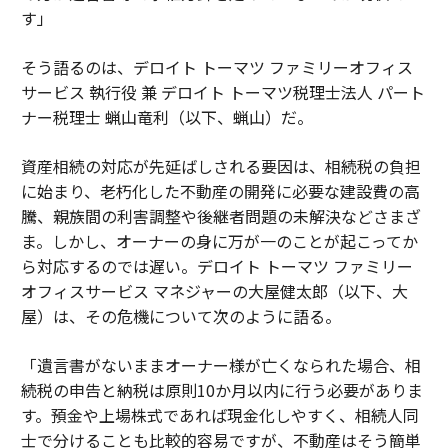
す」
そう語るのは、デロイト トーマツ ファミリーオフィス
サービス 執行役 兼 デロイト トーマツ税理士法人 パート
ナー税理士 蝋山竜利（以下、蝋山）だ。
資産相続の対応が先延ばしされる要因は、相続税の負担
に始まり、老朽化した不動産の開発に必要な建設費の高
騰、親族間の利害調整や後継者問題の未解決などさまざ
ま。しかし、オーナーの身に万が一のことが起こってか
ら対応するのでは遅い。デロイト トーマツ ファミリー
オフィスサービス マネジャーの大屋健太郎（以下、大
屋）は、その危機について次のように語る。
「遺言書がないままオーナー様が亡くなられた場合、相
続税の申告と納税は原則10か月以内に行う必要がありま
す。預金や上場株式であれば現金化しやすく、相続人同
士で分けることも比較的容易ですが、不動産はそう簡単