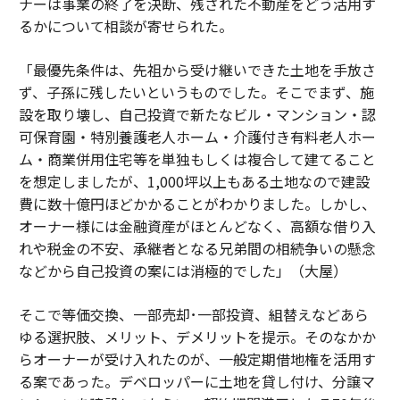
ナーは事業の終了を決断、残された不動産をどう活用す
るかについて相談が寄せられた。
「最優先条件は、先祖から受け継いできた土地を手放さ
ず、子孫に残したいというものでした。そこでまず、施
設を取り壊し、自己投資で新たなビル・マンション・認
可保育園・特別養護老人ホーム・介護付き有料老人ホー
ム・商業併用住宅等を単独もしくは複合して建てること
を想定しましたが、1,000坪以上もある土地なので建設
費に数十億円ほどかかることがわかりました。しかし、
オーナー様には金融資産がほとんどなく、高額な借り入
れや税金の不安、承継者となる兄弟間の相続争いの懸念
などから自己投資の案には消極的でした」（大屋）
そこで等価交換、一部売却･一部投資、組替えなどあら
ゆる選択肢、メリット、デメリットを提示。そのなかか
らオーナーが受け入れたのが、一般定期借地権を活用す
る案であった。デベロッパーに土地を貸し付け、分譲マ