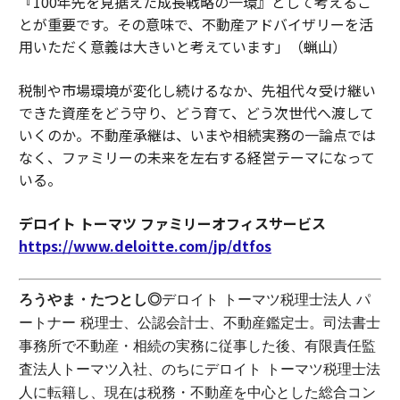
『100年先を見据えた成長戦略の一環』として考えるこ
とが重要です。その意味で、不動産アドバイザリーを活
用いただく意義は大きいと考えています」（蝋山）
税制や市場環境が変化し続けるなか、先祖代々受け継い
できた資産をどう守り、どう育て、どう次世代へ渡して
いくのか。不動産承継は、いまや相続実務の一論点では
なく、ファミリーの未来を左右する経営テーマになって
いる。
デロイト トーマツ ファミリーオフィスサービス
https://www.deloitte.com/jp/dtfos
ろうやま・たつとし◎
デロイト トーマツ税理士法人 パ
ートナー 税理士、公認会計士、不動産鑑定士。司法書士
事務所で不動産・相続の実務に従事した後、有限責任監
査法人トーマツ入社、のちにデロイト トーマツ税理士法
人に転籍し、現在は税務・不動産を中心とした総合コン