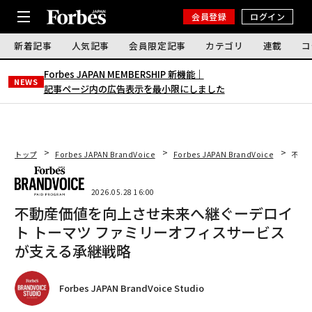
会員登録
ログイン
新着記事
人気記事
会員限定記事
カテゴリ
連載
コ
Forbes JAPAN MEMBERSHIP 新機能｜
NEWS
記事ページ内の広告表示を最小限にしました
トップ
Forbes JAPAN BrandVoice
Forbes JAPAN BrandVoice
不動
2026.05.28 16:00
不動産価値を向上させ未来へ継ぐーデロイ
ト トーマツ ファミリーオフィスサービス
が支える承継戦略
Forbes JAPAN BrandVoice Studio