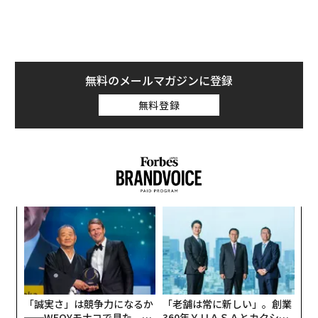
無料のメールマガジンに登録
無料登録
〜
変え
織
FE
う
エ
0年
T
設オ
が
が
「誠実さ」は競争力になるか
「老舗は常に新しい」。創業
──WEOYモナコで見た、く
360年ＹＵＡＳＡとカクシン