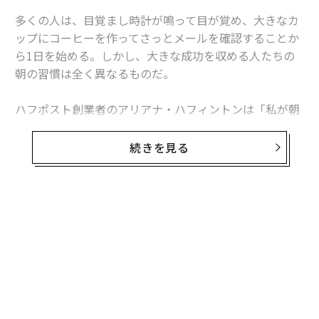
多くの人は、目覚まし時計が鳴って目が覚め、大きなカ
ップにコーヒーを作ってさっとメールを確認することか
ら1日を始める。しかし、大きな成功を収める人たちの
朝の習慣は全く異なるものだ。
ハフポスト創業者のアリアナ・ハフィントンは「私が朝
の儀式にしていることの重要な点は、私がしていないこ
とにある。私は朝起きて、1日の始まりにスマートフォ
続きを見る
ンを見ない。その代わり、起床後1分間は深呼吸をし、
感謝の気持ちを持ち、その日に意識をむけている」と述
べた。
ここでは、大きな成功を収めた人たちの朝の5つの習慣
を紹介する。これらは1日に弾みを付ける役に立ち、集
中力や明瞭さ、生産性を高めてくれるはずだ。