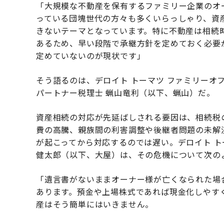
「大規模な不動産を保有するファミリー企業のオー
っている団塊世代の方々も多くいらっしゃり、資
きないテーマとなっています。特に不動産は相続
あるため、早い段階で承継方針を定めておく必要
定めていないのが現状です」
そう語るのは、デロイト トーマツ ファミリーオフ
パートナー税理士 蝋山竜利（以下、蝋山）だ。
資産相続の対応が先延ばしされる要因は、相続税
費の高騰、親族間の利害調整や後継者問題の未解
が起こってから対応するのでは遅い。デロイト ト
健太郎（以下、大屋）は、その危機について次の
「遺言書がないままオーナー様が亡くなられた場
あります。預金や上場株式であれば現金化しやす
産はそう簡単にはいきません。