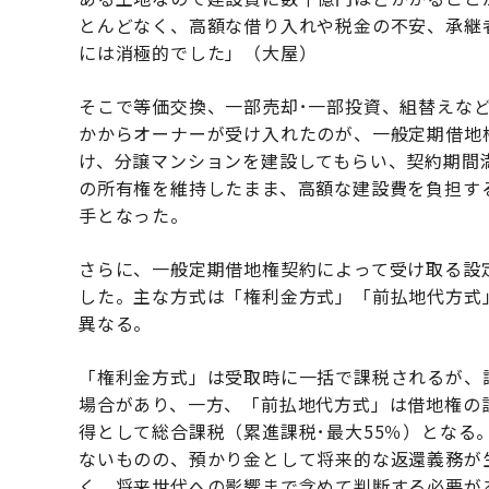
とんどなく、高額な借り入れや税金の不安、承継
には消極的でした」（大屋）
そこで等価交換、一部売却･一部投資、組替えな
かからオーナーが受け入れたのが、一般定期借地
け、分譲マンションを建設してもらい、契約期間
の所有権を維持したまま、高額な建設費を負担す
手となった。
さらに、一般定期借地権契約によって受け取る設
した。主な方式は「権利金方式」「前払地代方式
異なる。
「権利金方式」は受取時に一括で課税されるが、譲
場合があり、一方、「前払地代方式」は借地権の
得として総合課税（累進課税･最大55％）となる
ないものの、預かり金として将来的な返還義務が
く、将来世代への影響まで含めて判断する必要が