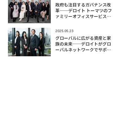
政府も注目するガバナンス改
革──デロイト トーマツのフ
ァミリーオフィスサービスが
導く次の経営
2025.05.23
グローバルに広がる資産と家
族の未来──デロイトがグロ
ーバルネットワークでサポー
ト