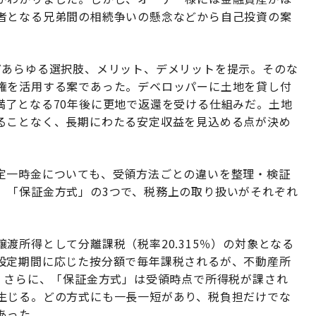
者となる兄弟間の相続争いの懸念などから自己投資の案
どあらゆる選択肢、メリット、デメリットを提示。そのな
権を活用する案であった。デベロッパーに土地を貸し付
満了となる70年後に更地で返還を受ける仕組みだ。土地
ることなく、長期にわたる安定収益を見込める点が決め
定一時金についても、受領方法ごとの違いを整理・検証
」「保証金方式」の3つで、税務上の取り扱いがそれぞれ
渡所得として分離課税（税率20.315％）の対象となる
設定期間に応じた按分額で毎年課税されるが、不動産所
。さらに、「保証金方式」は受領時点で所得税が課され
生じる。どの方式にも一長一短があり、税負担だけでな
あった。