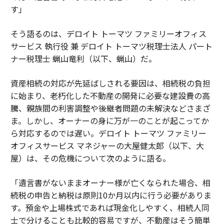
す」
そう語るのは、デロイト トーマツ ファミリーオフィス
サービス 執行役 兼 デロイト トーマツ税理士法人 パート
ナー税理士 蝋山竜利（以下、蝋山）だ。
資産相続の対応が先延ばしされる要因は、相続税の負担
に始まり、老朽化した不動産の開発に必要な建設費の高
騰、親族間の利害調整や後継者問題の未解決などさまざ
ま。しかし、オーナーの身に万が一のことが起こってか
ら対応するのでは遅い。デロイト トーマツ ファミリー
オフィスサービス マネジャーの大屋健太郎（以下、大
屋）は、その危機について次のように語る。
「遺言書がないままオーナー様が亡くなられた場合、相
続税の申告と納税は原則10か月以内に行う必要がありま
す。預金や上場株式であれば現金化しやすく、相続人同
士で分けることも比較的容易ですが、不動産はそう簡単