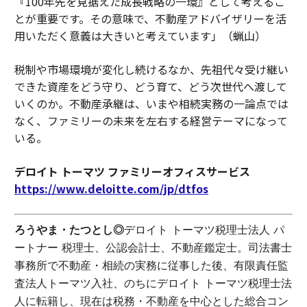
『100年先を見据えた成長戦略の一環』として考えるこ
とが重要です。その意味で、不動産アドバイザリーを活
用いただく意義は大きいと考えています」（蝋山）
税制や市場環境が変化し続けるなか、先祖代々受け継い
できた資産をどう守り、どう育て、どう次世代へ渡して
いくのか。不動産承継は、いまや相続実務の一論点では
なく、ファミリーの未来を左右する経営テーマになって
いる。
デロイト トーマツ ファミリーオフィスサービス
https://www.deloitte.com/jp/dtfos
ろうやま・たつとし◎
デロイト トーマツ税理士法人 パ
ートナー 税理士、公認会計士、不動産鑑定士。司法書士
事務所で不動産・相続の実務に従事した後、有限責任監
査法人トーマツ入社、のちにデロイト トーマツ税理士法
人に転籍し、現在は税務・不動産を中心とした総合コン