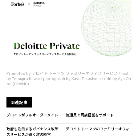
Promoted by デロイト トーマツ ファミリーオフィスサービス / text
by Tetsujiro Kawai / photograph by Kayo Takashima / edit by Aya Oh
tou(CRAING)
関連記事
デロイトがフルオーダーメイド・一気通貫で同族経営をサポート
政府も注目するガバナンス改革──デロイト トーマツのファミリーオフィ
スサービスが導く次の経営