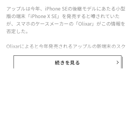
アップルは今年、iPhone SEの後継モデルにあたる小型
版の端末「iPhone X SE」を発売すると噂されていた
が、スマホのケースメーカーの「Olixar」がこの情報を
否定した。
Olixarによると今年発売されるアップルの新端末のスク
リーンサイズは、5.8インチと6.1インチ、さらにiPhone
史上最大となる6.5インチの端末がここに加わるという。
続きを見る
同社は独自に入手したリーク情報に自信をもっており、
すでに3端末のケースの製造を開始したという。
これまで繰り返し報道されてきた5インチのiPhone X SE
の発売はキャンセルとなり、その代わりに大型版のiPho
ne Xである6.5インチの「iPhone X Plus」が発売される
という。