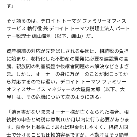
す」
そう語るのは、デロイト トーマツ ファミリーオフィス
サービス 執行役 兼 デロイト トーマツ税理士法人 パート
ナー税理士 蝋山竜利（以下、蝋山）だ。
資産相続の対応が先延ばしされる要因は、相続税の負担
に始まり、老朽化した不動産の開発に必要な建設費の高
騰、親族間の利害調整や後継者問題の未解決などさまざ
ま。しかし、オーナーの身に万が一のことが起こってか
ら対応するのでは遅い。デロイト トーマツ ファミリー
オフィスサービス マネジャーの大屋健太郎（以下、大
屋）は、その危機について次のように語る。
「遺言書がないままオーナー様が亡くなられた場合、相
続税の申告と納税は原則10か月以内に行う必要がありま
す。預金や上場株式であれば現金化しやすく、相続人同
士で分けることも比較的容易ですが、不動産はそう簡単