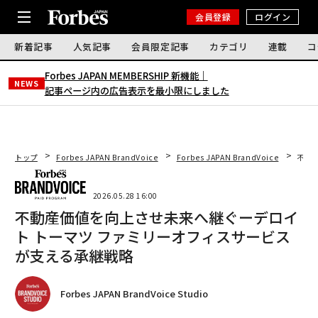
会員登録
ログイン
新着記事
人気記事
会員限定記事
カテゴリ
連載
コ
Forbes JAPAN MEMBERSHIP 新機能｜
NEWS
記事ページ内の広告表示を最小限にしました
トップ
Forbes JAPAN BrandVoice
Forbes JAPAN BrandVoice
不動
2026.05.28 16:00
不動産価値を向上させ未来へ継ぐーデロイ
ト トーマツ ファミリーオフィスサービス
が支える承継戦略
Forbes JAPAN BrandVoice Studio