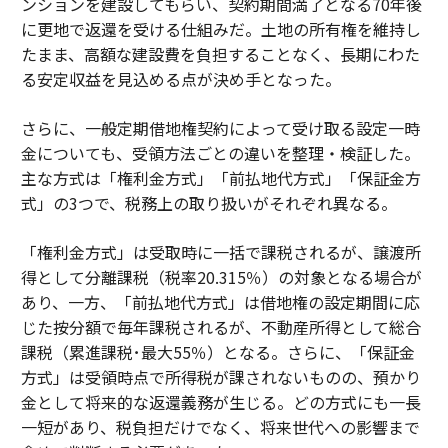
ンションを建設してもらい、契約期間満了となる70年後
に更地で返還を受ける仕組みだ。土地の所有権を維持し
たまま、高額な建設費を負担することなく、長期にわた
る安定収益を見込める点が決め手となった。
さらに、一般定期借地権契約によって受け取る設定一時
金についても、受領方法ごとの違いを整理・検証した。
主な方式は「権利金方式」「前払地代方式」「保証金方
式」の3つで、税務上の取り扱いがそれぞれ異なる。
「権利金方式」は受取時に一括で課税されるが、譲渡所
得として分離課税（税率20.315％）の対象となる場合が
あり、一方、「前払地代方式」は借地権の設定期間に応
じた按分額で毎年課税されるが、不動産所得として総合
課税（累進課税･最大55％）となる。さらに、「保証金
方式」は受領時点で所得税が課されないものの、預かり
金として将来的な返還義務が生じる。どの方式にも一長
一短があり、税負担だけでなく、将来世代への影響まで