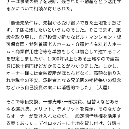
ナーは事業の終了を決断、残された不動産をどう活用す
るかについて相談が寄せられた。
「最優先条件は、先祖から受け継いできた土地を手放さ
ず、子孫に残したいというものでした。そこでまず、施
設を取り壊し、自己投資で新たなビル・マンション・認
可保育園・特別養護老人ホーム・介護付き有料老人ホー
ム・商業併用住宅等を単独もしくは複合して建てること
を想定しましたが、1,000坪以上もある土地なので建設
費に数十億円ほどかかることがわかりました。しかし、
オーナー様には金融資産がほとんどなく、高額な借り入
れや税金の不安、承継者となる兄弟間の相続争いの懸念
などから自己投資の案には消極的でした」（大屋）
そこで等価交換、一部売却･一部投資、組替えなどあら
ゆる選択肢、メリット、デメリットを提示。そのなかか
らオーナーが受け入れたのが、一般定期借地権を活用す
る案であった。デベロッパーに土地を貸し付け、分譲マ