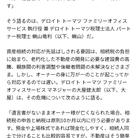
す」
そう語るのは、デロイト トーマツ ファミリーオフィス
サービス 執行役 兼 デロイト トーマツ税理士法人 パート
ナー税理士 蝋山竜利（以下、蝋山）だ。
資産相続の対応が先延ばしされる要因は、相続税の負担
に始まり、老朽化した不動産の開発に必要な建設費の高
騰、親族間の利害調整や後継者問題の未解決などさまざ
ま。しかし、オーナーの身に万が一のことが起こってか
ら対応するのでは遅い。デロイト トーマツ ファミリー
オフィスサービス マネジャーの大屋健太郎（以下、大
屋）は、その危機について次のように語る。
「遺言書がないままオーナー様が亡くなられた場合、相
続税の申告と納税は原則10か月以内に行う必要がありま
す。預金や上場株式であれば現金化しやすく、相続人同
士で分けることも比較的容易ですが、不動産はそう簡単