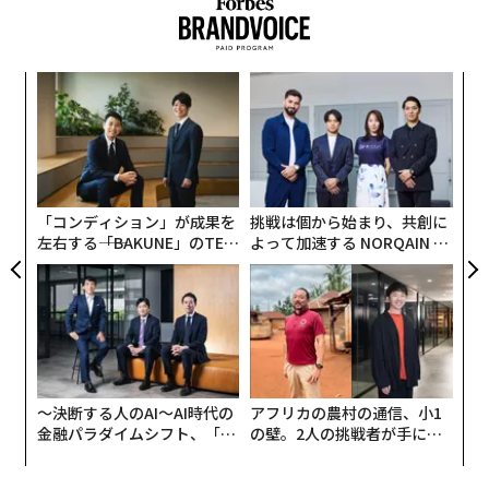
義す
な
むス
術
た
“
ア
オ
ジ
「コンディション」が成果を
挑戦は個から始まり、共創に
左右する――「BAKUNE」のTEN
よって加速する NORQAIN JA
TIALが支える「挑戦者の明
PAN 特別座談会
日」
〜決断する人のAI〜AI時代の
アフリカの農村の通信、小1
金融パラダイムシフト、「超
の壁。2人の挑戦者が手にし
個別化」の核心 【MUFG×ウ
た「次なる武器」
ェルスナビ×PwC】