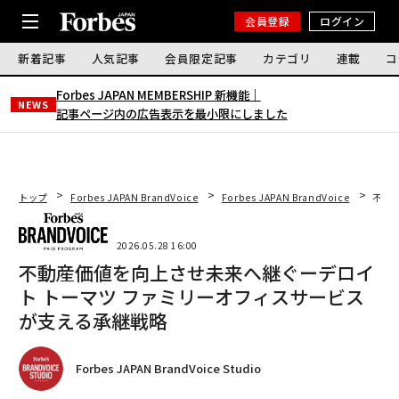
会員登録
ログイン
新着記事
人気記事
会員限定記事
カテゴリ
連載
コ
Forbes JAPAN MEMBERSHIP 新機能｜
NEWS
記事ページ内の広告表示を最小限にしました
トップ
Forbes JAPAN BrandVoice
Forbes JAPAN BrandVoice
不動
2026.05.28 16:00
不動産価値を向上させ未来へ継ぐーデロイ
ト トーマツ ファミリーオフィスサービス
が支える承継戦略
Forbes JAPAN BrandVoice Studio