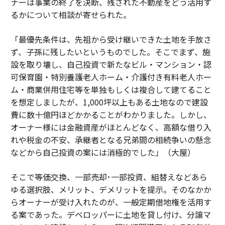
ナーは事業の終了を決断、残された不動産をどう活用す
るかについて相談が寄せられた。
「最優先条件は、先祖から受け継いできた土地を手放さ
ず、子孫に残したいというものでした。そこでまず、施
設を取り壊し、自己投資で新たなビル・マンション・認
可保育園・特別養護老人ホーム・介護付き有料老人ホー
ム・商業併用住宅等を単独もしくは複合して建てること
を想定しましたが、1,000坪以上もある土地なので建設
費に数十億円ほどかかることがわかりました。しかし、
オーナー様には金融資産がほとんどなく、高額な借り入
れや税金の不安、承継者となる兄弟間の相続争いの懸念
などから自己投資の案には消極的でした」（大屋）
そこで等価交換、一部売却･一部投資、組替えなどあら
ゆる選択肢、メリット、デメリットを提示。そのなかか
らオーナーが受け入れたのが、一般定期借地権を活用す
る案であった。デベロッパーに土地を貸し付け、分譲マ