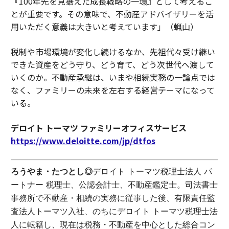
『100年先を見据えた成長戦略の一環』として考えるこ
とが重要です。その意味で、不動産アドバイザリーを活
用いただく意義は大きいと考えています」（蝋山）
税制や市場環境が変化し続けるなか、先祖代々受け継い
できた資産をどう守り、どう育て、どう次世代へ渡して
いくのか。不動産承継は、いまや相続実務の一論点では
なく、ファミリーの未来を左右する経営テーマになって
いる。
デロイト トーマツ ファミリーオフィスサービス
https://www.deloitte.com/jp/dtfos
ろうやま・たつとし◎
デロイト トーマツ税理士法人 パ
ートナー 税理士、公認会計士、不動産鑑定士。司法書士
事務所で不動産・相続の実務に従事した後、有限責任監
査法人トーマツ入社、のちにデロイト トーマツ税理士法
人に転籍し、現在は税務・不動産を中心とした総合コン