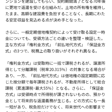
ンションを建設してもらい、契約期間満了となる70年後
に更地で返還を受ける仕組みだ。土地の所有権を維持し
たまま、高額な建設費を負担することなく、長期にわた
る安定収益を見込める点が決め手となった。
さらに、一般定期借地権契約によって受け取る設定一時
金についても、受領方法ごとの違いを整理・検証した。
主な方式は「権利金方式」「前払地代方式」「保証金方
式」の3つで、税務上の取り扱いがそれぞれ異なる。
「権利金方式」は受取時に一括で課税されるが、譲渡所
得として分離課税（税率20.315％）の対象となる場合が
あり、一方、「前払地代方式」は借地権の設定期間に応
じた按分額で毎年課税されるが、不動産所得として総合
課税（累進課税･最大55％）となる。さらに、「保証金
方式」は受領時点で所得税が課されないものの、預かり
金として将来的な返還義務が生じる。どの方式にも一長
一短があり、税負担だけでなく、将来世代への影響まで