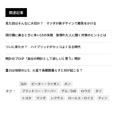
関連記事
見た目はそんなに大切か？ マツダが新デザインで勝負をかける
飛行機に乗るときに多い15の失敗 旅慣れた人に聞く対策のヒントとは
ついに来たか？ ハイブリッドがカッコよくなる時代
時計のプロが「自分の時計として欲しいと思う」時計
重力は地球の1/3、火星で長期間暮らすと何が起こる？
SUV
ピーター・ライオン
ボノ
タグ：
ブラッドリー・クーパー
デル／Dell
ロウズ
タゾ
トヨタ
マツダ
レクサス
ロールス・ロイス
ティソ