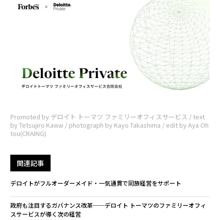
Promoted by デロイト トーマツ ファミリーオフィスサービス / text
by Tetsujiro Kawai / photograph by Kayo Takashima / edit by Aya Oh
tou(CRAING)
関連記事
デロイトがフルオーダーメイド・一気通貫で同族経営をサポート
政府も注目するガバナンス改革──デロイト トーマツのファミリーオフィ
スサービスが導く次の経営