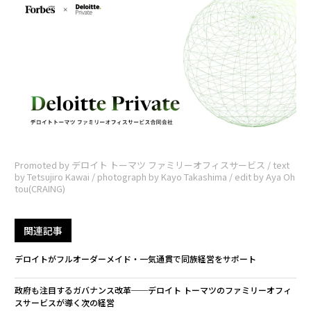
Promoted by デロイト トーマツ ファミリーオフィスサービス / text
by Tetsujiro Kawai / photograph by Kayo Takashima / edit by Aya Oh
tou(CRAING)
関連記事
デロイトがフルオーダーメイド・一気通貫で同族経営をサポート
政府も注目するガバナンス改革──デロイト トーマツのファミリーオフィ
スサービスが導く次の経営