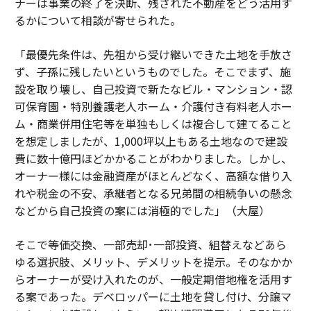
ナーは事業の終了を決断、残された不動産をどう活用す
るかについて相談が寄せられた。
「最優先条件は、先祖から受け継いできた土地を手放さ
ず、子孫に残したいというものでした。そこでまず、施
設を取り壊し、自己投資で新たなビル・マンション・認
可保育園・特別養護老人ホーム・介護付き有料老人ホー
ム・商業併用住宅等を単独もしくは複合して建てること
を想定しましたが、1,000坪以上もある土地なので建設
費に数十億円ほどかかることがわかりました。しかし、
オーナー様には金融資産がほとんどなく、高額な借り入
れや税金の不安、承継者となる兄弟間の相続争いの懸念
などから自己投資の案には消極的でした」（大屋）
そこで等価交換、一部売却･一部投資、組替えなどあら
ゆる選択肢、メリット、デメリットを提示。そのなかか
らオーナーが受け入れたのが、一般定期借地権を活用す
る案であった。デベロッパーに土地を貸し付け、分譲マ