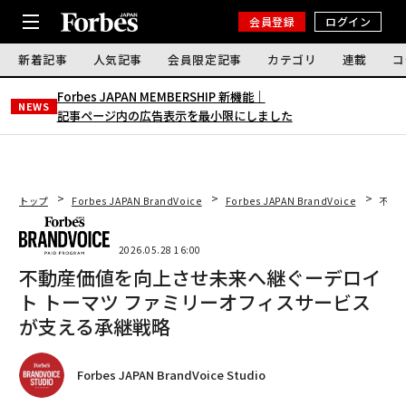
会員登録
ログイン
新着記事
人気記事
会員限定記事
カテゴリ
連載
コ
Forbes JAPAN MEMBERSHIP 新機能｜
NEWS
記事ページ内の広告表示を最小限にしました
トップ
Forbes JAPAN BrandVoice
Forbes JAPAN BrandVoice
不動
2026.05.28 16:00
不動産価値を向上させ未来へ継ぐーデロイ
ト トーマツ ファミリーオフィスサービス
が支える承継戦略
Forbes JAPAN BrandVoice Studio