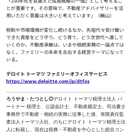
『100年先を見据えた成長戦略の一環』として考えるこ
とが重要です。その意味で、不動産アドバイザリーを活
用いただく意義は大きいと考えています」（蝋山）
税制や市場環境が変化し続けるなか、先祖代々受け継い
できた資産をどう守り、どう育て、どう次世代へ渡して
いくのか。不動産承継は、いまや相続実務の一論点では
なく、ファミリーの未来を左右する経営テーマになって
いる。
デロイト トーマツ ファミリーオフィスサービス
https://www.deloitte.com/jp/dtfos
ろうやま・たつとし◎
デロイト トーマツ税理士法人 パ
ートナー 税理士、公認会計士、不動産鑑定士。司法書士
事務所で不動産・相続の実務に従事した後、有限責任監
査法人トーマツ入社、のちにデロイト トーマツ税理士法
人に転籍し、現在は税務・不動産を中心とした総合コン