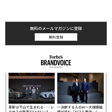
無料のメールマガジンに登録
無料登録
〜
金
個
A
ェ
顧客
pa
な
革新は下山で生まれる──レ
〜決断する人のAI〜大規模組
クサスが新型TZとESに込め
織が挑む「AIフル実装」“使