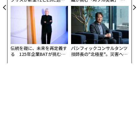
た「DISCOVER」の哲学
う”企業から“動く”企業へ【N
TTドコモビジネス×PwC】
編集＝上田裕資
伝統を礎に、未来を再定義す
パシフィックコンサルタンツ
る 125年企業BATが挑むス
技師長の"北極星"。災害への
モークレスな未来
無力感を乗り越え見つけた、
2026年9月号発売中
防災一筋20年の答え
最新号の購入はこちらから
メンバーシップに登録する