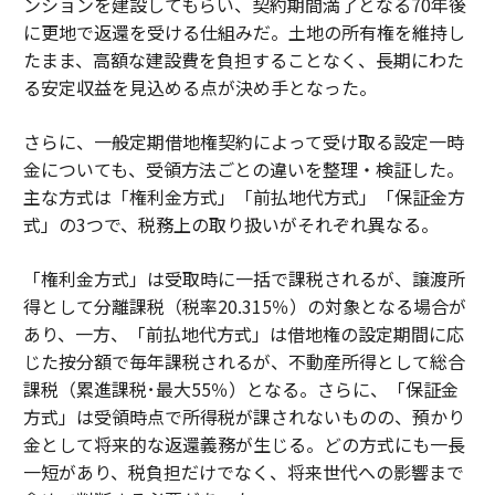
ンションを建設してもらい、契約期間満了となる70年後
に更地で返還を受ける仕組みだ。土地の所有権を維持し
たまま、高額な建設費を負担することなく、長期にわた
る安定収益を見込める点が決め手となった。
さらに、一般定期借地権契約によって受け取る設定一時
金についても、受領方法ごとの違いを整理・検証した。
主な方式は「権利金方式」「前払地代方式」「保証金方
式」の3つで、税務上の取り扱いがそれぞれ異なる。
「権利金方式」は受取時に一括で課税されるが、譲渡所
得として分離課税（税率20.315％）の対象となる場合が
あり、一方、「前払地代方式」は借地権の設定期間に応
じた按分額で毎年課税されるが、不動産所得として総合
課税（累進課税･最大55％）となる。さらに、「保証金
方式」は受領時点で所得税が課されないものの、預かり
金として将来的な返還義務が生じる。どの方式にも一長
一短があり、税負担だけでなく、将来世代への影響まで