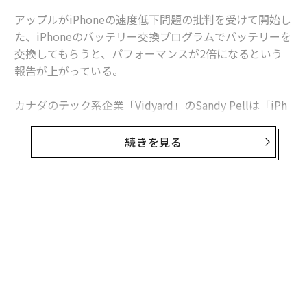
アップルがiPhoneの速度低下問題の批判を受けて開始し
た、iPhoneのバッテリー交換プログラムでバッテリーを
交換してもらうと、パフォーマンスが2倍になるという
報告が上がっている。
カナダのテック系企業「Vidyard」のSandy Pellは「iPh
one 6のバッテリーを35ドルで変えてもらったところ、
かなり速くなった」と語る。
続きを見る
アップルは旧機種でバッテリーが劣化した際に、予期せ
ぬシャットダウンが起きないようにOSの速度を低下させ
る措置をとっていた。これが発覚して世界中で非難の声
が上がったため、アップルはアメリカでは29ドルで、カ
ナダでは35ドルでバッテリーを交換するプログラムを始
めた。