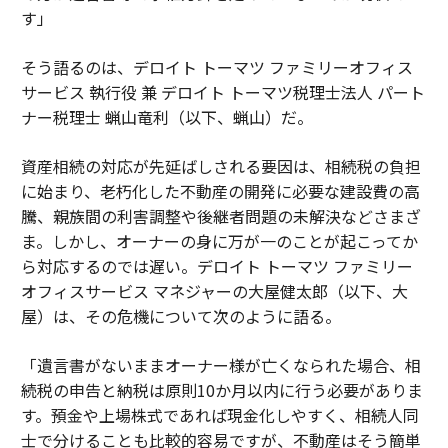
す」
そう語るのは、デロイト トーマツ ファミリーオフィス
サービス 執行役 兼 デロイト トーマツ税理士法人 パート
ナー税理士 蝋山竜利（以下、蝋山）だ。
資産相続の対応が先延ばしされる要因は、相続税の負担
に始まり、老朽化した不動産の開発に必要な建設費の高
騰、親族間の利害調整や後継者問題の未解決などさまざ
ま。しかし、オーナーの身に万が一のことが起こってか
ら対応するのでは遅い。デロイト トーマツ ファミリー
オフィスサービス マネジャーの大屋健太郎（以下、大
屋）は、その危機について次のように語る。
「遺言書がないままオーナー様が亡くなられた場合、相
続税の申告と納税は原則10か月以内に行う必要がありま
す。預金や上場株式であれば現金化しやすく、相続人同
士で分けることも比較的容易ですが、不動産はそう簡単