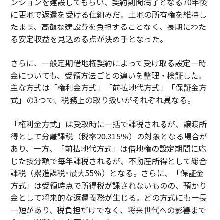
ンションを建設してもらい、契約期間満了となる70年後
に更地で返還を受ける仕組みだ。土地の所有権を維持し
たまま、高額な建設費を負担することなく、長期にわた
る安定収益を見込める点が決め手となった。
さらに、一般定期借地権契約によって受け取る設定一時
金についても、受領方法ごとの違いを整理・検証した。
主な方式は「権利金方式」「前払地代方式」「保証金方
式」の3つで、税務上の取り扱いがそれぞれ異なる。
「権利金方式」は受取時に一括で課税されるが、譲渡所
得として分離課税（税率20.315％）の対象となる場合が
あり、一方、「前払地代方式」は借地権の設定期間に応
じた按分額で毎年課税されるが、不動産所得として総合
課税（累進課税･最大55％）となる。さらに、「保証金
方式」は受領時点で所得税が課されないものの、預かり
金として将来的な返還義務が生じる。どの方式にも一長
一短があり、税負担だけでなく、将来世代への影響まで