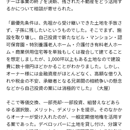
ナーは事業の終了を決断、残された不動産をどう活用す
るかについて相談が寄せられた。
「最優先条件は、先祖から受け継いできた土地を手放さ
ず、子孫に残したいというものでした。そこでまず、施
設を取り壊し、自己投資で新たなビル・マンション・認
可保育園・特別養護老人ホーム・介護付き有料老人ホー
ム・商業併用住宅等を単独もしくは複合して建てること
を想定しましたが、1,000坪以上もある土地なので建設
費に数十億円ほどかかることがわかりました。しかし、
オーナー様には金融資産がほとんどなく、高額な借り入
れや税金の不安、承継者となる兄弟間の相続争いの懸念
などから自己投資の案には消極的でした」（大屋）
そこで等価交換、一部売却･一部投資、組替えなどあら
ゆる選択肢、メリット、デメリットを提示。そのなかか
らオーナーが受け入れたのが、一般定期借地権を活用す
る案であった。デベロッパーに土地を貸し付け、分譲マ