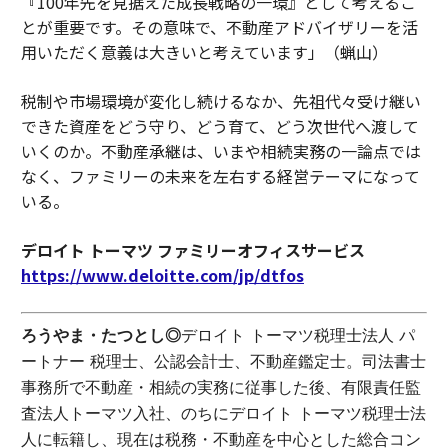
『100年先を見据えた成長戦略の一環』として考えるこ
とが重要です。その意味で、不動産アドバイザリーを活
用いただく意義は大きいと考えています」（蝋山）
税制や市場環境が変化し続けるなか、先祖代々受け継い
できた資産をどう守り、どう育て、どう次世代へ渡して
いくのか。不動産承継は、いまや相続実務の一論点では
なく、ファミリーの未来を左右する経営テーマになって
いる。
デロイト トーマツ ファミリーオフィスサービス
https://www.deloitte.com/jp/dtfos
ろうやま・たつとし◎
デロイト トーマツ税理士法人 パ
ートナー 税理士、公認会計士、不動産鑑定士。司法書士
事務所で不動産・相続の実務に従事した後、有限責任監
査法人トーマツ入社、のちにデロイト トーマツ税理士法
人に転籍し、現在は税務・不動産を中心とした総合コン