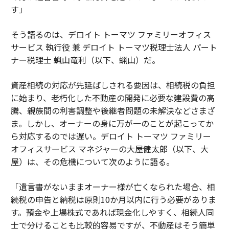
す」
そう語るのは、デロイト トーマツ ファミリーオフィス
サービス 執行役 兼 デロイト トーマツ税理士法人 パート
ナー税理士 蝋山竜利（以下、蝋山）だ。
資産相続の対応が先延ばしされる要因は、相続税の負担
に始まり、老朽化した不動産の開発に必要な建設費の高
騰、親族間の利害調整や後継者問題の未解決などさまざ
ま。しかし、オーナーの身に万が一のことが起こってか
ら対応するのでは遅い。デロイト トーマツ ファミリー
オフィスサービス マネジャーの大屋健太郎（以下、大
屋）は、その危機について次のように語る。
「遺言書がないままオーナー様が亡くなられた場合、相
続税の申告と納税は原則10か月以内に行う必要がありま
す。預金や上場株式であれば現金化しやすく、相続人同
士で分けることも比較的容易ですが、不動産はそう簡単