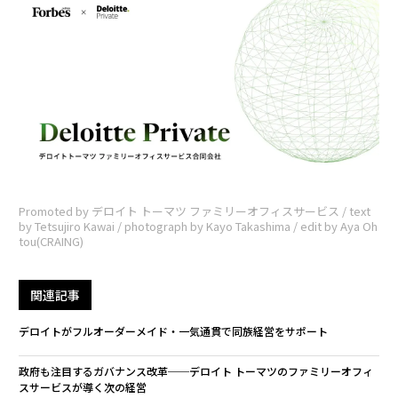
Promoted by デロイト トーマツ ファミリーオフィスサービス / text
by Tetsujiro Kawai / photograph by Kayo Takashima / edit by Aya Oh
tou(CRAING)
関連記事
デロイトがフルオーダーメイド・一気通貫で同族経営をサポート
政府も注目するガバナンス改革──デロイト トーマツのファミリーオフィ
スサービスが導く次の経営