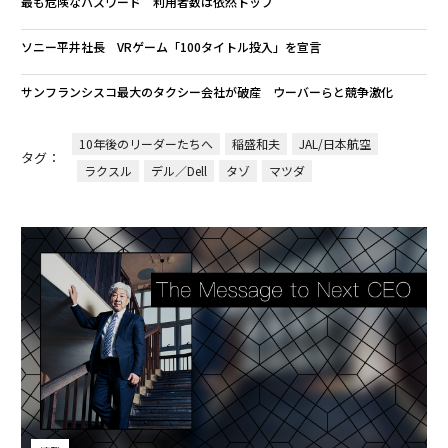
最も危険なパスワード 利用者数は依然トップ
ソニー平井社長 VRゲーム「100タイトル投入」を宣言
サンフランシスコ最大のタクシー会社が破産 ウーバーらと競争激化
10年後のリーダーたちへ
稲盛和夫
JAL/日本航空
タグ：
ラクスル
デル／Dell
タゾ
マツダ