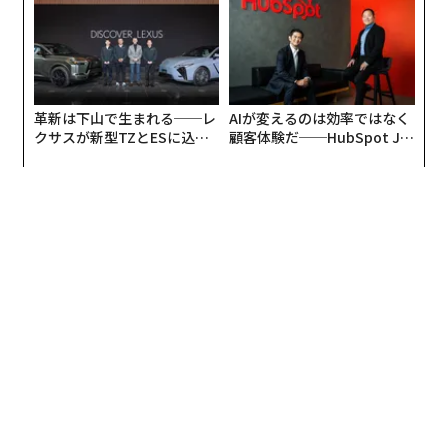
革新は下山で生まれる──レ
AIが変えるのは効率ではなく
クサスが新型TZとESに込め
顧客体験だ──HubSpot Ja
た「DISCOVER」の哲学
panが語る「Grow Better」
な組織のつくり方