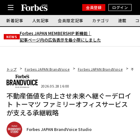
会員登録
ログイン
新着記事
人気記事
会員限定記事
カテゴリ
連載
コ
Forbes JAPAN MEMBERSHIP 新機能｜
NEWS
記事ページ内の広告表示を最小限にしました
トップ
Forbes JAPAN BrandVoice
Forbes JAPAN BrandVoice
不動
2026.05.28 16:00
不動産価値を向上させ未来へ継ぐーデロイ
ト トーマツ ファミリーオフィスサービス
が支える承継戦略
Forbes JAPAN BrandVoice Studio