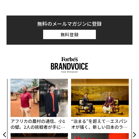
無料のメールマガジンに登録
無料登録
創業
目
シン
の
超え
ン
「
左右
T
日
アフリカの農村の通信、小1
“泊まる”を超えて─エスパシ
の壁。2人の挑戦者が手にし
オが描く、新しい日本のラグ
た「次なる武器」
ジュアリー（中編）