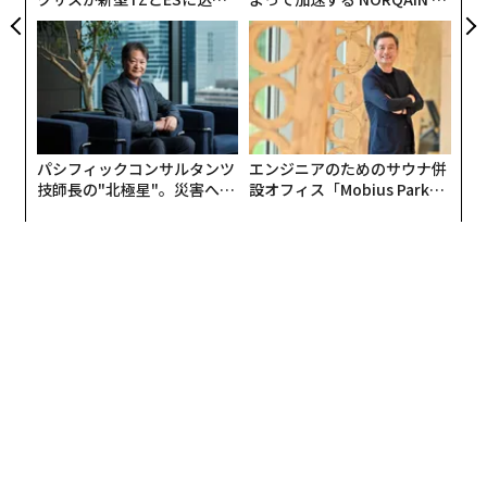
た「DISCOVER」の哲学
PAN 特別座談会
ではどちらがソーシャルメディア･クイーンなのか？ す
べてを合計するとスウィフトが2億1,070万でペリーが1
億9,850万と、スウィフトに軍配が上がる。しかし同じ
ファンが複数のソーシャルメディアで登録していること
も考えられるため、重複を省いて比較するのは不可能に
パシフィックコンサルタンツ
エンジニアのためのサウナ併
近い。間違いなく言えることがあるとすれば、ステージ
技師長の"北極星"。災害への
設オフィス「Mobius Park」
に立てばどちらもクイーンであるということだ。
無力感を乗り越え見つけた、
がオープン──タマディック
防災一筋20年の答え
が健康経営を徹底する理由