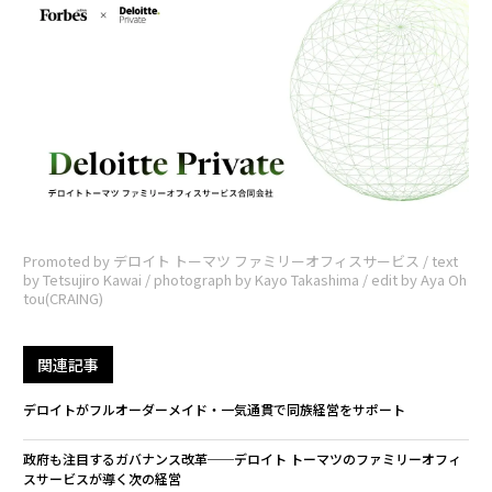
Promoted by デロイト トーマツ ファミリーオフィスサービス / text
by Tetsujiro Kawai / photograph by Kayo Takashima / edit by Aya Oh
tou(CRAING)
関連記事
デロイトがフルオーダーメイド・一気通貫で同族経営をサポート
政府も注目するガバナンス改革──デロイト トーマツのファミリーオフィ
スサービスが導く次の経営