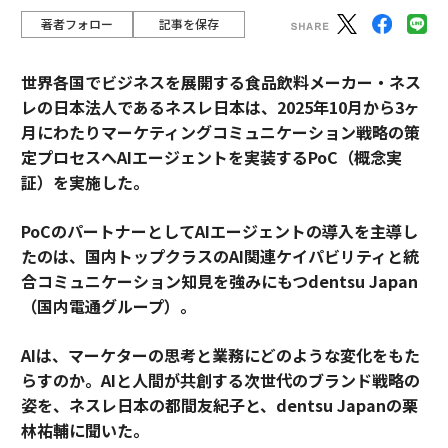
著者フォロー
記事を保存
世界各国でビジネスを展開する食品飲料メーカー・ネス
レの日本法人であるネスレ日本は、2025年10月から3ヶ
月にわたりマーケティングコミュニケーション戦略の策
定プロセスへAIエージェントを実装するPoC（概念実
証）を実施した。
PoCのパートナーとしてAIエージェントの導入を主導し
たのは、国内トップクラスのAI関連ケイパビリティと統
合コミュニケーション知見を強みにもつdentsu Japan
（国内電通グループ）。
AIは、マーケターの思考と業務にどのような変化をもた
らすのか。AIと人間が共創する次世代のブランド戦略の
姿を、ネスレ日本の都間友紀子と、dentsu Japanの栗
林祐輔に聞いた。