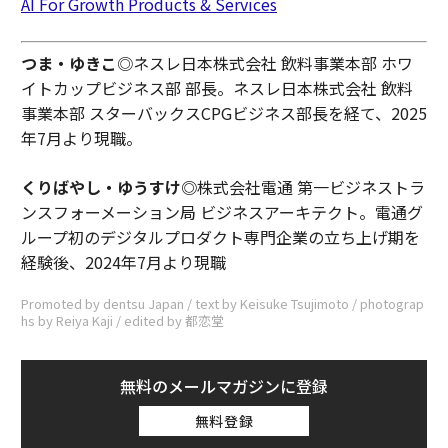
AI For Growth Products & Services
つま・ゆきこ
◎ネスレ日本株式会社 飲料事業本部 ホワ
イトカップビジネス部 部長。ネスレ日本株式会社 飲料
事業本部 スターバックスCPGビジネス部長を経て、2025
年7月より現職。
くりばやし・ゆうすけ◎
株式会社電通 第一ビジネストラ
ンスフォーメーション局 ビジネスアーキテクト。電通グ
ループ初のデジタルプロダクト専門企業の立ち上げ期を
経験後、2024年7月より現職
Promoted by dentsu Japan / text by Keisuke Tsujimoto / photograp
hs by Reiya Kaji / edited by 都恋堂
無料のメールマガジンに登録
無料登録