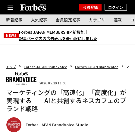
会員登録
ログイン
新着記事
人気記事
会員限定記事
カテゴリ
連載
コ
Forbes JAPAN MEMBERSHIP 新機能｜
NEWS
記事ページ内の広告表示を最小限にしました
トップ
Forbes JAPAN BrandVoice
Forbes JAPAN BrandVoice
マー
2026.05.29 11:00
マーケティングの「高速化」「高度化」が
実現する──AIと共創するネスカフェのブ
ランド戦略
Forbes JAPAN BrandVoice Studio