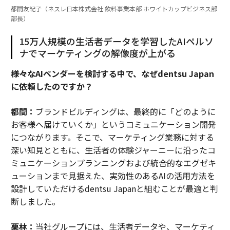
都間友紀子（ネスレ日本株式会社 飲料事業本部 ホワイトカップビジネス部
部長）
15万人規模の生活者データを学習したAIペルソ
ナでマーケティングの解像度が上がる
――様々なAIベンダーを検討する中で、なぜdentsu Japan
に依頼したのですか？
都間：
ブランドビルディングは、最終的に「どのように
お客様へ届けていくか」というコミュニケーション開発
につながります。そこで、マーケティング業務に対する
深い知見とともに、生活者の体験ジャーニーに沿ったコ
ミュニケーションプランニングおよび統合的なエグゼキ
ューションまで見据えた、実効性のあるAIの活用方法を
設計していただけるdentsu Japanと組むことが最適と判
断しました。
栗林：
当社グループには、生活者データや、マーケティ