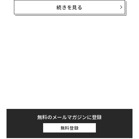
しかし、事業の買い手はそうは見ていない。
続きを見る
彼らが買うのはあなたの売上ではない。買うのは利益の
質と信頼性である。そして、その判断において他の何よ
りも重要な指標が1つある。
それが継続収益である。
売上だけでは価値が上がらない理由
2つの事業が同じ利益を生み出していても、売却価格は
大きく異なることがある。
その違いはリスクだ。
売上が新規顧客の獲得に常に依存している場合、事業の
無料のメールマガジンに登録
持続性は低くなる。販売の勢いが鈍れば、売上はすぐに
無料登録
落ち込む。