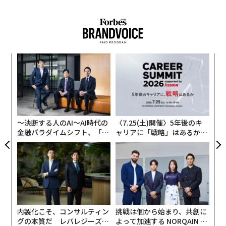
事業の買い手はこれを不安定とみなす。
これに対し、顧客が継続契約のもとで毎月支払う事業を
考えてみよう。売上の見通しは立ちやすい。事業は毎
ンツ
「
月、すでに確保された収入を抱えた状態でスタートでき
への
3
る。
た、
C
ア
る
の
この予測可能性がリスクを下げる。リスクが低いほど、
た
マルチプルは高くなる。
〜決断する人のAI〜AI時代の
〈7.25(土)開催〉5年後のキ
金融パラダイムシフト、「超
ャリアに「戦略」はあるか。
継続収益が本当に意味するもの
個別化」の核心 【MUFG×ウ
トップエグゼクティブのキャ
ェルスナビ×PwC】
リアに触れる1日│CAREER S
継続収益とは、毎回売り直さなくても継続する収入のこ
UMMIT 2026
とだ。
サブスクリプション、リテイナー、保守契約、長期契約
などから生まれる。
内製化こそ、コンサルティン
挑戦は個から始まり、共創に
グの本質だ レバレジーズが
よって加速する NORQAIN JA