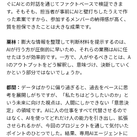
ぐにAIとの対話を通じてファクトベースで検証できま
す。そもそも、担当者が事前にAIと壁打ちしたうえで作
った素案ですから、参加するメンバーの納得感が高く、
質を担保できたことは大きな成果です。
栗林：
膨大な情報を整理して判断材料を提示するのは、
AIが行う方が圧倒的に早いため、それらの業務はAIに任
せたほうが効率的です。一方で、人がやるべきことは、A
Iのアウトプットをどう解釈し、意味づけ、決断していく
かという部分ではないでしょうか。
都間：
データばかりに偏り過ぎると、過去をベースに思
考を展開しがちですが、「私たちはどうしたいのか」と
いう未来に向けた視点は、人間にしかできない「意思決
定」の領域です。AIに人の仕事をすべて代替させるので
はなく、AIを使ってどれだけ人の能力を引き出し、拡張
させられるかが、今回のプロジェクトを通して気付いた
ポイントのひとつでした。結果、専用AIエージェントに