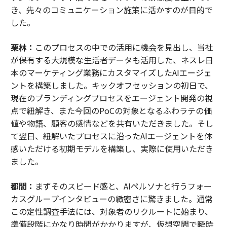
き、先々のコミュニケーション施策に活かすのが目的で
した。
栗林：
このプロセスの中での活用に機会を見出し、当社
が保有する大規模な生活者データも活用した、ネスレ日
本のマーケティング業務にカスタマイズしたAIエージェ
ントを構築しました。キックオフセッションの初日で、
現在のブランディングプロセスをエージェント開発の視
点で紐解き、また今回のPoCの対象となるふわラテの価
値や物語、顧客の感情などを共有いただきました。そし
て翌日、紐解いたプロセスに沿ったAIエージェントを体
感いただける初期モデルを構築し、実際に使用いただき
ました。
都間：
まずそのスピード感と、AIペルソナと行うフォー
カスグループインタビューの緻密さに驚きました。通常
この定性調査手法には、対象者のリクルートに始まり、
準備段階にかなり時間がかかりますが、仮想空間で瞬時