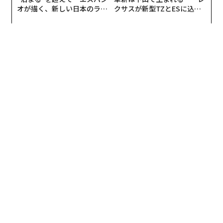
オが描く、新しい日本のラグ
クサスが新型TZとESに込め
ジュアリー（中編）
た「DISCOVER」の哲学
翻訳＝酒匂寛
2026年9月号発売中
最新号の購入はこちらから
メンバーシップに登録する