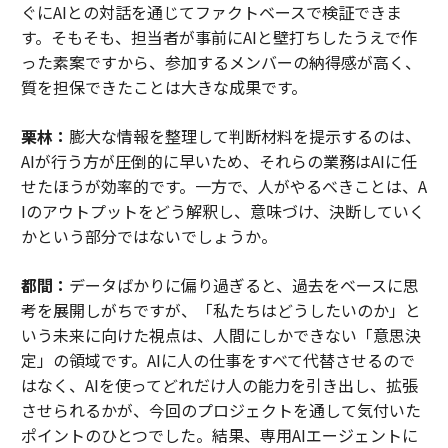
ぐにAIとの対話を通じてファクトベースで検証できま
す。そもそも、担当者が事前にAIと壁打ちしたうえで作
った素案ですから、参加するメンバーの納得感が高く、
質を担保できたことは大きな成果です。
栗林：
膨大な情報を整理して判断材料を提示するのは、
AIが行う方が圧倒的に早いため、それらの業務はAIに任
せたほうが効率的です。一方で、人がやるべきことは、A
Iのアウトプットをどう解釈し、意味づけ、決断していく
かという部分ではないでしょうか。
都間：
データばかりに偏り過ぎると、過去をベースに思
考を展開しがちですが、「私たちはどうしたいのか」と
いう未来に向けた視点は、人間にしかできない「意思決
定」の領域です。AIに人の仕事をすべて代替させるので
はなく、AIを使ってどれだけ人の能力を引き出し、拡張
させられるかが、今回のプロジェクトを通して気付いた
ポイントのひとつでした。結果、専用AIエージェントに