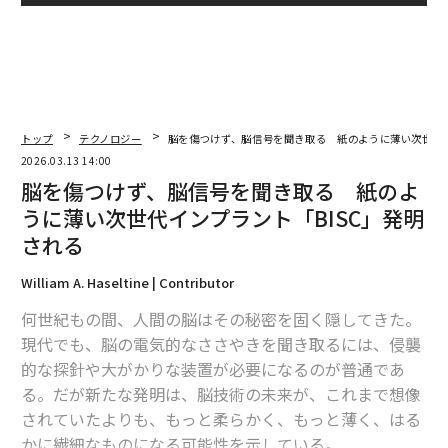
トップ
テクノロジー
脳を傷つけず、脳信号を聞き取る 紙のように薄い次世代イ
2026.03.13 14:00
脳を傷つけず、脳信号を聞き取る 紙のよ
うに薄い次世代インプラント「BISC」発明
される
William A. Haseltine | Contributor
何世紀もの間、人間の脳はその秘密を固く隠してきた。
現代でも、脳の電気的なささやきを聞き取るには、侵襲
的な探針や大がかりな装置が必要になるのが普通であ
る。だが新たな発明は、脳技術の未来が、これまで想像
されていたよりも、もっと柔らかく、もっと薄く、はる
かに繊細なものになる可能性を示している。