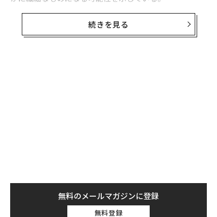
このほど、Nature Electronics（ネイチャー・エレクト
続きを見る
ロニクス）に掲載された
論文
で、研究者らは機械という
より半透明のパッチのように見える装置を発表した。こ
れは人間の髪の毛よりも薄く、脳の動きに合わせて曲が
るほど柔軟で、6万5536個の微小な電極で覆われてい
る。脳の表面にそっと置けば、体内に配線や電池を入れ
なくても、驚くほど細かく神経活動を聞き取れる。研究
者らはこの装置をBISC（bioelectronic interface syste
m to the cortex［大脳皮質への生体電子インターフェー
スシステム］）と名付けた。その狙いは、脳への負担を
抑えながら、脳をより深く理解することにある。
脳に刺し込まずに聞く
現在の高性能な脳インターフェースの多くは、脳組織を
無料のメールマガジンに登録
貫く電極に頼っている。こうした電極は、個々のニュー
ロンから鋭い信号を捉えられる一方で、リスクも伴う。
無料登録