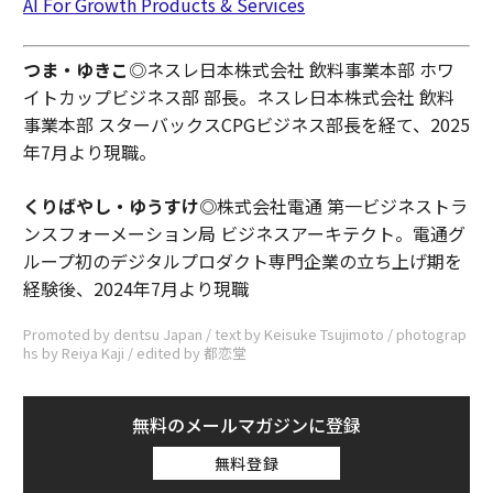
AI For Growth Products & Services
つま・ゆきこ
◎ネスレ日本株式会社 飲料事業本部 ホワ
イトカップビジネス部 部長。ネスレ日本株式会社 飲料
事業本部 スターバックスCPGビジネス部長を経て、2025
年7月より現職。
くりばやし・ゆうすけ◎
株式会社電通 第一ビジネストラ
ンスフォーメーション局 ビジネスアーキテクト。電通グ
ループ初のデジタルプロダクト専門企業の立ち上げ期を
経験後、2024年7月より現職
Promoted by dentsu Japan / text by Keisuke Tsujimoto / photograp
hs by Reiya Kaji / edited by 都恋堂
無料のメールマガジンに登録
無料登録