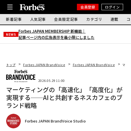
会員登録
ログイン
新着記事
人気記事
会員限定記事
カテゴリ
連載
コ
Forbes JAPAN MEMBERSHIP 新機能｜
NEWS
記事ページ内の広告表示を最小限にしました
トップ
Forbes JAPAN BrandVoice
Forbes JAPAN BrandVoice
マー
2026.05.29 11:00
マーケティングの「高速化」「高度化」が
実現する──AIと共創するネスカフェのブ
ランド戦略
Forbes JAPAN BrandVoice Studio