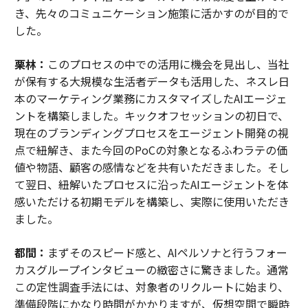
き、先々のコミュニケーション施策に活かすのが目的で
した。
栗林：
このプロセスの中での活用に機会を見出し、当社
が保有する大規模な生活者データも活用した、ネスレ日
本のマーケティング業務にカスタマイズしたAIエージェ
ントを構築しました。キックオフセッションの初日で、
現在のブランディングプロセスをエージェント開発の視
点で紐解き、また今回のPoCの対象となるふわラテの価
値や物語、顧客の感情などを共有いただきました。そし
て翌日、紐解いたプロセスに沿ったAIエージェントを体
感いただける初期モデルを構築し、実際に使用いただき
ました。
都間：
まずそのスピード感と、AIペルソナと行うフォー
カスグループインタビューの緻密さに驚きました。通常
この定性調査手法には、対象者のリクルートに始まり、
準備段階にかなり時間がかかりますが、仮想空間で瞬時