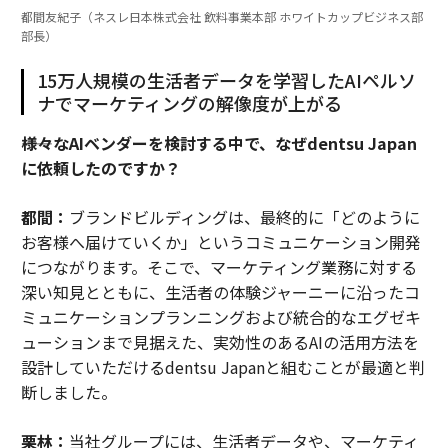
都間友紀子（ネスレ日本株式会社 飲料事業本部 ホワイトカップビジネス部
部長）
15万人規模の生活者データを学習したAIペルソ
ナでマーケティングの解像度が上がる
――様々なAIベンダーを検討する中で、なぜdentsu Japan
に依頼したのですか？
都間：
ブランドビルディングは、最終的に「どのように
お客様へ届けていくか」というコミュニケーション開発
につながります。そこで、マーケティング業務に対する
深い知見とともに、生活者の体験ジャーニーに沿ったコ
ミュニケーションプランニングおよび統合的なエグゼキ
ューションまで見据えた、実効性のあるAIの活用方法を
設計していただけるdentsu Japanと組むことが最適と判
断しました。
栗林：
当社グループには、生活者データや、マーケティ