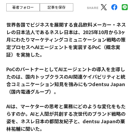
著者フォロー
記事を保存
世界各国でビジネスを展開する食品飲料メーカー・ネス
レの日本法人であるネスレ日本は、2025年10月から3ヶ
月にわたりマーケティングコミュニケーション戦略の策
定プロセスへAIエージェントを実装するPoC（概念実
証）を実施した。
PoCのパートナーとしてAIエージェントの導入を主導し
たのは、国内トップクラスのAI関連ケイパビリティと統
合コミュニケーション知見を強みにもつdentsu Japan
（国内電通グループ）。
AIは、マーケターの思考と業務にどのような変化をもた
らすのか。AIと人間が共創する次世代のブランド戦略の
姿を、ネスレ日本の都間友紀子と、dentsu Japanの栗
林祐輔に聞いた。