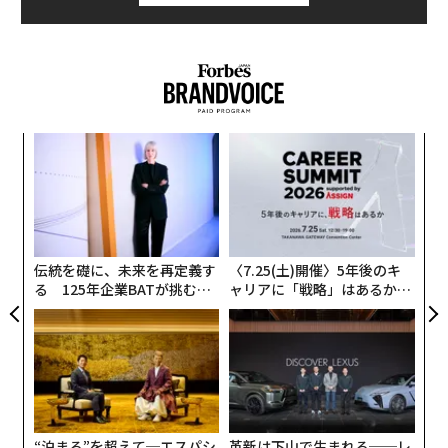
時間の経過とともに、脳が異物の侵入に反応を起こす可
能性がある。
ア
の
た
〜
織
う
T
伝統を礎に、未来を再定義す
〈7.25(土)開催〉5年後のキ
る 125年企業BATが挑むス
ャリアに「戦略」はあるか。
モークレスな未来
トップエグゼクティブのキャ
リアに触れる1日│CAREER S
UMMIT 2026
“泊まる”を超えて─エスパシ
革新は下山で生まれる──レ