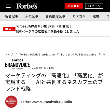
会員登録
ログイン
新着記事
人気記事
会員限定記事
カテゴリ
連載
コ
Forbes JAPAN MEMBERSHIP 新機能｜
NEWS
記事ページ内の広告表示を最小限にしました
トップ
Forbes JAPAN BrandVoice
Forbes JAPAN BrandVoice
マー
2026.05.29 11:00
マーケティングの「高速化」「高度化」が
実現する──AIと共創するネスカフェのブ
ランド戦略
Forbes JAPAN BrandVoice Studio