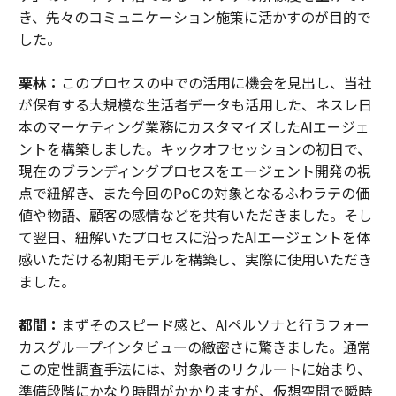
き、先々のコミュニケーション施策に活かすのが目的で
した。
栗林：
このプロセスの中での活用に機会を見出し、当社
が保有する大規模な生活者データも活用した、ネスレ日
本のマーケティング業務にカスタマイズしたAIエージェ
ントを構築しました。キックオフセッションの初日で、
現在のブランディングプロセスをエージェント開発の視
点で紐解き、また今回のPoCの対象となるふわラテの価
値や物語、顧客の感情などを共有いただきました。そし
て翌日、紐解いたプロセスに沿ったAIエージェントを体
感いただける初期モデルを構築し、実際に使用いただき
ました。
都間：
まずそのスピード感と、AIペルソナと行うフォー
カスグループインタビューの緻密さに驚きました。通常
この定性調査手法には、対象者のリクルートに始まり、
準備段階にかなり時間がかかりますが、仮想空間で瞬時