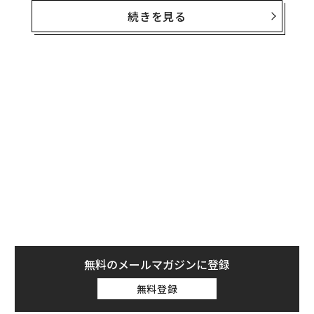
会が減ると考えている。しかし、こうした懸念が妥当で
続きを見る
ある一方で、AIに代替されにくい一部の職業は、自動化
の及ぶ範囲から隔てられたままである。
人間の専門性が代替不能な「AI耐性の高い」職
業20選
レジュメ・ナウ（Resume Now）が新たに
公表した
「AI
耐性キャリア指数」（AI-Resistant Careers Index）は、
米労働省のO*NETデータベース（職業情報ネットワー
ク）と、ペイスケール（Payscale、給与情報サービス）
の給与情報に基づき、自動化に置き換えられにくい高収
入の職業20種を特定した。この指数は、（1）適応力、
（2）ストレス耐性、（3）自制心という3つの重要な人
間的スキルを
測定する
。3項目すべてでスコアが74以上
無料のメールマガジンに登録
で、かつ年収中央値が少なくとも7万4000ドル（約1147
万円。１ドル＝155円換算）の職種のみが選出された。
無料登録