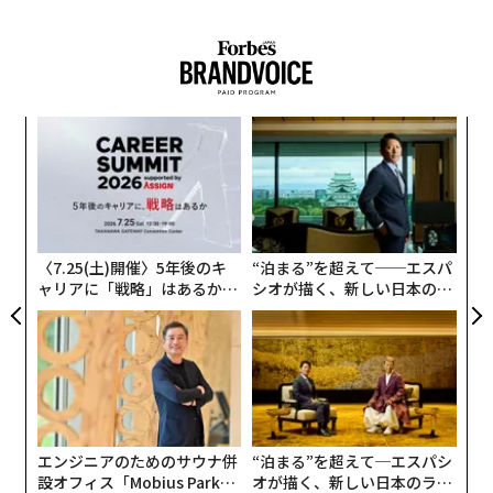
ここから浮かび上がるのは、人間の専門性が依然として
代替不能である領域の、明確な姿だ。
伝
る
モ
内
グ
実
全
〈7.25(土)開催〉5年後のキ
“泊まる”を超えて──エスパ
ャリアに「戦略」はあるか。
シオが描く、新しい日本のラ
トップエグゼクティブのキャ
グジュアリー（前編）
リアに触れる1日│CAREER S
UMMIT 2026
エンジニアのためのサウナ併
“泊まる”を超えて─エスパシ
設オフィス「Mobius Park」
オが描く、新しい日本のラグ