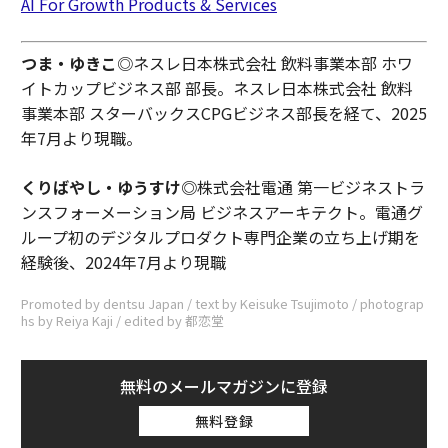
AI For Growth Products & Services
つま・ゆきこ
◎ネスレ日本株式会社 飲料事業本部 ホワ
イトカップビジネス部 部長。ネスレ日本株式会社 飲料
事業本部 スターバックスCPGビジネス部長を経て、2025
年7月より現職。
くりばやし・ゆうすけ◎
株式会社電通 第一ビジネストラ
ンスフォーメーション局 ビジネスアーキテクト。電通グ
ループ初のデジタルプロダクト専門企業の立ち上げ期を
経験後、2024年7月より現職
Promoted by dentsu Japan / text by Keisuke Tsujimoto / photograp
hs by Reiya Kaji / edited by 都恋堂
無料のメールマガジンに登録
無料登録