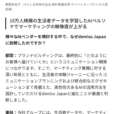
都間友紀子（ネスレ日本株式会社 飲料事業本部 ホワイトカップビジネス部
部長）
15万人規模の生活者データを学習したAIペルソ
ナでマーケティングの解像度が上がる
――様々なAIベンダーを検討する中で、なぜdentsu Japan
に依頼したのですか？
都間：
ブランドビルディングは、最終的に「どのように
お客様へ届けていくか」というコミュニケーション開発
につながります。そこで、マーケティング業務に対する
深い知見とともに、生活者の体験ジャーニーに沿ったコ
ミュニケーションプランニングおよび統合的なエグゼキ
ューションまで見据えた、実効性のあるAIの活用方法を
設計していただけるdentsu Japanと組むことが最適と判
断しました。
栗林：
当社グループには、生活者データや、マーケティ