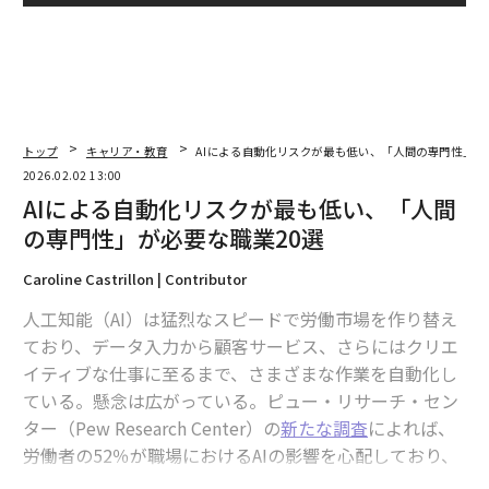
トップ
キャリア・教育
AIによる自動化リスクが最も低い、「人間の専門性」が
2026.02.02 13:00
AIによる自動化リスクが最も低い、「人間
の専門性」が必要な職業20選
Caroline Castrillon | Contributor
人工知能（AI）は猛烈なスピードで労働市場を作り替え
ており、データ入力から顧客サービス、さらにはクリエ
イティブな仕事に至るまで、さまざまな作業を自動化し
ている。懸念は広がっている。ピュー・リサーチ・セン
ター（Pew Research Center）の
新たな調査
によれば、
労働者の52％が職場におけるAIの影響を心配しており、
約3分の1（32％）は、長期的には自分にとって仕事の機