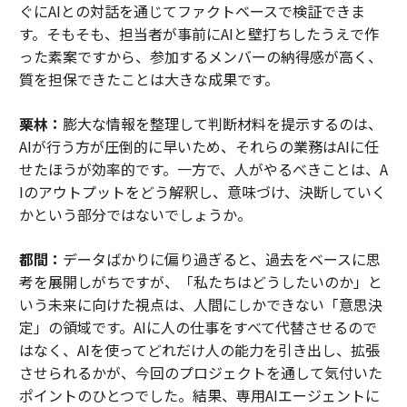
ぐにAIとの対話を通じてファクトベースで検証できま
す。そもそも、担当者が事前にAIと壁打ちしたうえで作
った素案ですから、参加するメンバーの納得感が高く、
質を担保できたことは大きな成果です。
栗林：
膨大な情報を整理して判断材料を提示するのは、
AIが行う方が圧倒的に早いため、それらの業務はAIに任
せたほうが効率的です。一方で、人がやるべきことは、A
Iのアウトプットをどう解釈し、意味づけ、決断していく
かという部分ではないでしょうか。
都間：
データばかりに偏り過ぎると、過去をベースに思
考を展開しがちですが、「私たちはどうしたいのか」と
いう未来に向けた視点は、人間にしかできない「意思決
定」の領域です。AIに人の仕事をすべて代替させるので
はなく、AIを使ってどれだけ人の能力を引き出し、拡張
させられるかが、今回のプロジェクトを通して気付いた
ポイントのひとつでした。結果、専用AIエージェントに