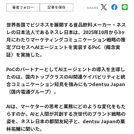
著者フォロー
記事を保存
世界各国でビジネスを展開する食品飲料メーカー・ネス
レの日本法人であるネスレ日本は、2025年10月から3ヶ
月にわたりマーケティングコミュニケーション戦略の策
定プロセスへAIエージェントを実装するPoC（概念実
証）を実施した。
PoCのパートナーとしてAIエージェントの導入を主導し
たのは、国内トップクラスのAI関連ケイパビリティと統
合コミュニケーション知見を強みにもつdentsu Japan
（国内電通グループ）。
AIは、マーケターの思考と業務にどのような変化をもた
らすのか。AIと人間が共創する次世代のブランド戦略の
姿を、ネスレ日本の都間友紀子と、dentsu Japanの栗
林祐輔に聞いた。