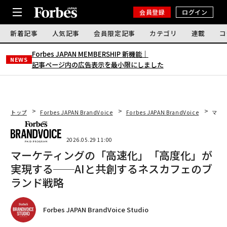
会員登録
ログイン
新着記事
人気記事
会員限定記事
カテゴリ
連載
コ
Forbes JAPAN MEMBERSHIP 新機能｜
NEWS
記事ページ内の広告表示を最小限にしました
トップ
Forbes JAPAN BrandVoice
Forbes JAPAN BrandVoice
マー
2026.05.29 11:00
マーケティングの「高速化」「高度化」が
実現する──AIと共創するネスカフェのブ
ランド戦略
Forbes JAPAN BrandVoice Studio