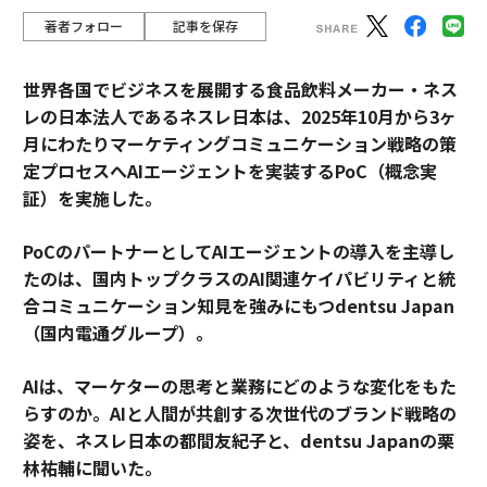
著者フォロー
記事を保存
世界各国でビジネスを展開する食品飲料メーカー・ネス
レの日本法人であるネスレ日本は、2025年10月から3ヶ
月にわたりマーケティングコミュニケーション戦略の策
定プロセスへAIエージェントを実装するPoC（概念実
証）を実施した。
PoCのパートナーとしてAIエージェントの導入を主導し
たのは、国内トップクラスのAI関連ケイパビリティと統
合コミュニケーション知見を強みにもつdentsu Japan
（国内電通グループ）。
AIは、マーケターの思考と業務にどのような変化をもた
らすのか。AIと人間が共創する次世代のブランド戦略の
姿を、ネスレ日本の都間友紀子と、dentsu Japanの栗
林祐輔に聞いた。