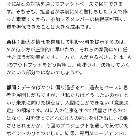
ぐにAIとの対話を通じてファクトベースで検証できま
す。そもそも、担当者が事前にAIと壁打ちしたうえで作
った素案ですから、参加するメンバーの納得感が高く、
質を担保できたことは大きな成果です。
栗林：
膨大な情報を整理して判断材料を提示するのは、
AIが行う方が圧倒的に早いため、それらの業務はAIに任
せたほうが効率的です。一方で、人がやるべきことは、A
Iのアウトプットをどう解釈し、意味づけ、決断していく
かという部分ではないでしょうか。
都間：
データばかりに偏り過ぎると、過去をベースに思
考を展開しがちですが、「私たちはどうしたいのか」と
いう未来に向けた視点は、人間にしかできない「意思決
定」の領域です。AIに人の仕事をすべて代替させるので
はなく、AIを使ってどれだけ人の能力を引き出し、拡張
させられるかが、今回のプロジェクトを通して気付いた
ポイントのひとつでした。結果、専用AIエージェントに