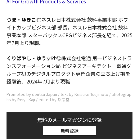
AI For Growth Products & Services
つま・ゆきこ
◎ネスレ日本株式会社 飲料事業本部 ホワ
イトカップビジネス部 部長。ネスレ日本株式会社 飲料
事業本部 スターバックスCPGビジネス部長を経て、2025
年7月より現職。
くりばやし・ゆうすけ◎
株式会社電通 第一ビジネストラ
ンスフォーメーション局 ビジネスアーキテクト。電通グ
ループ初のデジタルプロダクト専門企業の立ち上げ期を
経験後、2024年7月より現職
Promoted by dentsu Japan / text by Keisuke Tsujimoto / photograp
hs by Reiya Kaji / edited by 都恋堂
無料のメールマガジンに登録
無料登録