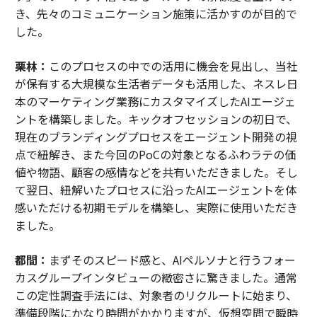
き、先々のコミュニケーション施策に活かすのが目的で
した。
栗林：
このプロセスの中での活用に機会を見出し、当社
が保有する大規模な生活者データも活用した、ネスレ日
本のマーケティング業務にカスタマイズしたAIエージェ
ントを構築しました。キックオフセッションの初日で、
現在のブランディングプロセスをエージェント開発の視
点で紐解き、また今回のPoCの対象となるふわラテの価
値や物語、顧客の感情などを共有いただきました。そし
て翌日、紐解いたプロセスに沿ったAIエージェントを体
感いただける初期モデルを構築し、実際に使用いただき
ました。
都間：
まずそのスピード感と、AIペルソナと行うフォー
カスグループインタビューの緻密さに驚きました。通常
この定性調査手法には、対象者のリクルートに始まり、
準備段階にかなり時間がかかりますが、仮想空間で瞬時