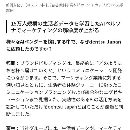
都間友紀子（ネスレ日本株式会社 飲料事業本部 ホワイトカップビジネス部
部長）
15万人規模の生活者データを学習したAIペルソ
ナでマーケティングの解像度が上がる
――様々なAIベンダーを検討する中で、なぜdentsu Japan
に依頼したのですか？
都間：
ブランドビルディングは、最終的に「どのように
お客様へ届けていくか」というコミュニケーション開発
につながります。そこで、マーケティング業務に対する
深い知見とともに、生活者の体験ジャーニーに沿ったコ
ミュニケーションプランニングおよび統合的なエグゼキ
ューションまで見据えた、実効性のあるAIの活用方法を
設計していただけるdentsu Japanと組むことが最適と判
断しました。
栗林：
当社グループには、生活者データや、マーケティ