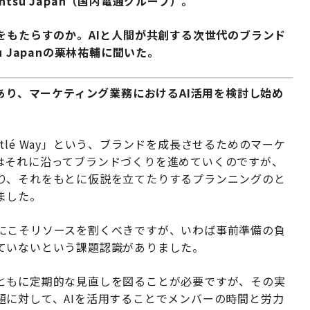
su Japan（国内電通グループ）。
をもたらすのか。AIと人間が共創する次世代のブランド
 Japanの栗林祐輔に聞いた。
があり、マーケティング業務におけるAI活用を検討し始め
e Nestlé Way」という、ブランドを成長させるためのマーケ
はそれに沿ってブランドづくりを進めていくのですが、
り、それをもとに仮説を立てたりするプランニングのと
ました。
にこそリソースを割くべきですが、いわば事前準備の負
ていないという課題認識がありました。
ともに定期的な見直しを図ることが必要ですが、その実
題に対して、AIを活用することでメンバーの時間と労力