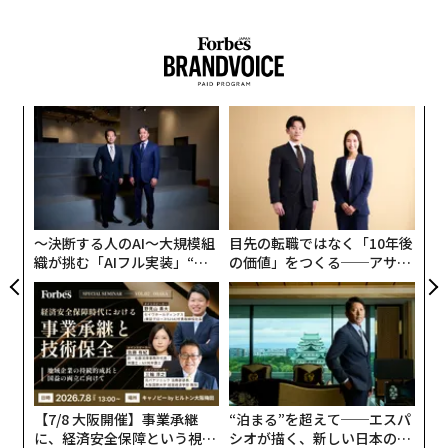
ア
の
た
〈7
ャ
ト
リア
〜決断する人のAI〜大規模組
目先の転職ではなく「10年後
UM
織が挑む「AIフル実装」“使
の価値」をつくる──アサイ
う”企業から“動く”企業へ【N
ンの長期伴走型支援とは
TTドコモビジネス×PwC】
【7/8 大阪開催】事業承継
“泊まる”を超えて──エスパ
に、経済安全保障という視点
シオが描く、新しい日本のラ