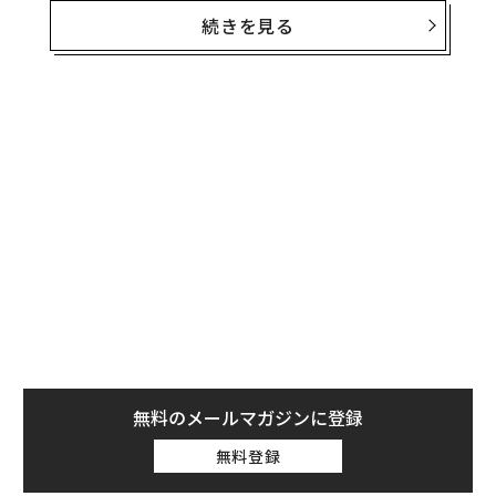
経験した。
続きを見る
当然、アジアを揺るがしているトランプ2.0貿易戦争につ
いてどう思うか尋ねた。彼は「どうしても『ファー・サ
イド』を思い浮かべてしまうんだ」と冗談めかして答え
た。ファー・サイドは、擬人化された動物などが登場す
るゲアリー・ラーソンの懐かしいコマ割り漫画だ。
具体的に言えば、旅客機のパイロットを描いた作品だと
いう。パイロットは初めに、これから乱気流に入ります
と乗客に警告する。ところが続くコマでは、パイロット
が操縦桿を前後左右にぐいぐい動かし、機体をわざと揺
らして楽しんでいる。
無料のメールマガジンに登録
無料登録