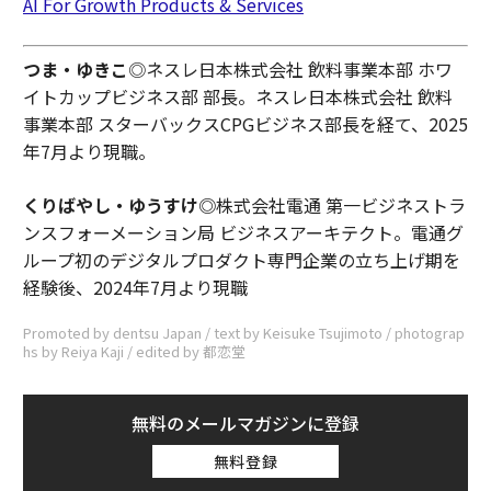
AI For Growth Products & Services
つま・ゆきこ
◎ネスレ日本株式会社 飲料事業本部 ホワ
イトカップビジネス部 部長。ネスレ日本株式会社 飲料
事業本部 スターバックスCPGビジネス部長を経て、2025
年7月より現職。
くりばやし・ゆうすけ◎
株式会社電通 第一ビジネストラ
ンスフォーメーション局 ビジネスアーキテクト。電通グ
ループ初のデジタルプロダクト専門企業の立ち上げ期を
経験後、2024年7月より現職
Promoted by dentsu Japan / text by Keisuke Tsujimoto / photograp
hs by Reiya Kaji / edited by 都恋堂
無料のメールマガジンに登録
無料登録