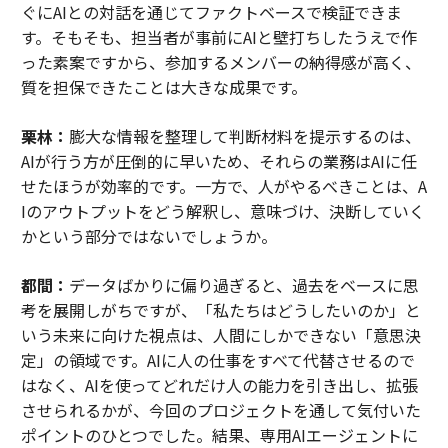
ぐにAIとの対話を通じてファクトベースで検証できま
す。そもそも、担当者が事前にAIと壁打ちしたうえで作
った素案ですから、参加するメンバーの納得感が高く、
質を担保できたことは大きな成果です。
栗林：
膨大な情報を整理して判断材料を提示するのは、
AIが行う方が圧倒的に早いため、それらの業務はAIに任
せたほうが効率的です。一方で、人がやるべきことは、A
Iのアウトプットをどう解釈し、意味づけ、決断していく
かという部分ではないでしょうか。
都間：
データばかりに偏り過ぎると、過去をベースに思
考を展開しがちですが、「私たちはどうしたいのか」と
いう未来に向けた視点は、人間にしかできない「意思決
定」の領域です。AIに人の仕事をすべて代替させるので
はなく、AIを使ってどれだけ人の能力を引き出し、拡張
させられるかが、今回のプロジェクトを通して気付いた
ポイントのひとつでした。結果、専用AIエージェントに