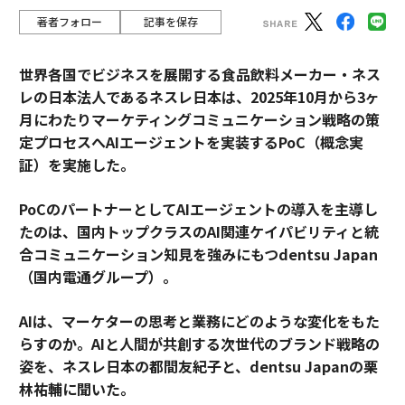
著者フォロー
記事を保存
世界各国でビジネスを展開する食品飲料メーカー・ネス
レの日本法人であるネスレ日本は、2025年10月から3ヶ
月にわたりマーケティングコミュニケーション戦略の策
定プロセスへAIエージェントを実装するPoC（概念実
証）を実施した。
PoCのパートナーとしてAIエージェントの導入を主導し
たのは、国内トップクラスのAI関連ケイパビリティと統
合コミュニケーション知見を強みにもつdentsu Japan
（国内電通グループ）。
AIは、マーケターの思考と業務にどのような変化をもた
らすのか。AIと人間が共創する次世代のブランド戦略の
姿を、ネスレ日本の都間友紀子と、dentsu Japanの栗
林祐輔に聞いた。