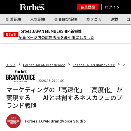
会員登録
ログイン
新着記事
人気記事
会員限定記事
カテゴリ
連載
コ
Forbes JAPAN MEMBERSHIP 新機能｜
NEWS
記事ページ内の広告表示を最小限にしました
トップ
Forbes JAPAN BrandVoice
Forbes JAPAN BrandVoice
マー
2026.05.29 11:00
マーケティングの「高速化」「高度化」が
実現する──AIと共創するネスカフェのブ
ランド戦略
Forbes JAPAN BrandVoice Studio