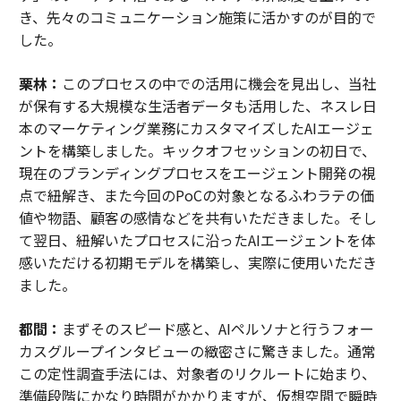
き、先々のコミュニケーション施策に活かすのが目的で
した。
栗林：
このプロセスの中での活用に機会を見出し、当社
が保有する大規模な生活者データも活用した、ネスレ日
本のマーケティング業務にカスタマイズしたAIエージェ
ントを構築しました。キックオフセッションの初日で、
現在のブランディングプロセスをエージェント開発の視
点で紐解き、また今回のPoCの対象となるふわラテの価
値や物語、顧客の感情などを共有いただきました。そし
て翌日、紐解いたプロセスに沿ったAIエージェントを体
感いただける初期モデルを構築し、実際に使用いただき
ました。
都間：
まずそのスピード感と、AIペルソナと行うフォー
カスグループインタビューの緻密さに驚きました。通常
この定性調査手法には、対象者のリクルートに始まり、
準備段階にかなり時間がかかりますが、仮想空間で瞬時