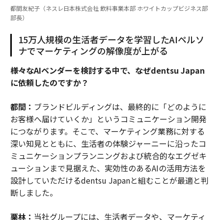
都間友紀子（ネスレ日本株式会社 飲料事業本部 ホワイトカップビジネス部
部長）
15万人規模の生活者データを学習したAIペルソ
ナでマーケティングの解像度が上がる
――様々なAIベンダーを検討する中で、なぜdentsu Japan
に依頼したのですか？
都間：
ブランドビルディングは、最終的に「どのように
お客様へ届けていくか」というコミュニケーション開発
につながります。そこで、マーケティング業務に対する
深い知見とともに、生活者の体験ジャーニーに沿ったコ
ミュニケーションプランニングおよび統合的なエグゼキ
ューションまで見据えた、実効性のあるAIの活用方法を
設計していただけるdentsu Japanと組むことが最適と判
断しました。
栗林：
当社グループには、生活者データや、マーケティ