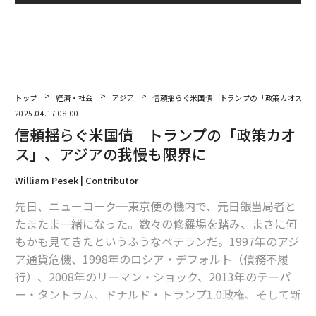
トップ
経済・社会
アジア
信頼揺らぐ米国債 トランプの「政策カオス」
2025.04.17 08:00
信頼揺らぐ米国債 トランプの「政策カオ
ス」、アジアの我慢も限界に
William Pesek | Contributor
先日、ニューヨーク─東京便の機内で、元日銀当局者と
たまたま一緒になった。数々の修羅場を踏み、まさに何
もかも見てきたというふうなベテランだ。1997年のアジ
ア通貨危機、1998年のロシア・デフォルト（債務不履
行）、2008年のリーマン・ショック、2013年のテーパ
ー・タントラム、ドナルド・トランプ1.0政権、そして新
型コロナウイルス禍──。在職中、彼はこれらすべてを