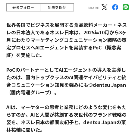
著者フォロー
記事を保存
世界各国でビジネスを展開する食品飲料メーカー・ネス
レの日本法人であるネスレ日本は、2025年10月から3ヶ
月にわたりマーケティングコミュニケーション戦略の策
定プロセスへAIエージェントを実装するPoC（概念実
証）を実施した。
PoCのパートナーとしてAIエージェントの導入を主導し
たのは、国内トップクラスのAI関連ケイパビリティと統
合コミュニケーション知見を強みにもつdentsu Japan
（国内電通グループ）。
AIは、マーケターの思考と業務にどのような変化をもた
らすのか。AIと人間が共創する次世代のブランド戦略の
姿を、ネスレ日本の都間友紀子と、dentsu Japanの栗
林祐輔に聞いた。