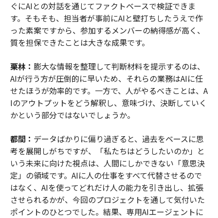
ぐにAIとの対話を通じてファクトベースで検証できま
す。そもそも、担当者が事前にAIと壁打ちしたうえで作
った素案ですから、参加するメンバーの納得感が高く、
質を担保できたことは大きな成果です。
栗林：
膨大な情報を整理して判断材料を提示するのは、
AIが行う方が圧倒的に早いため、それらの業務はAIに任
せたほうが効率的です。一方で、人がやるべきことは、A
Iのアウトプットをどう解釈し、意味づけ、決断していく
かという部分ではないでしょうか。
都間：
データばかりに偏り過ぎると、過去をベースに思
考を展開しがちですが、「私たちはどうしたいのか」と
いう未来に向けた視点は、人間にしかできない「意思決
定」の領域です。AIに人の仕事をすべて代替させるので
はなく、AIを使ってどれだけ人の能力を引き出し、拡張
させられるかが、今回のプロジェクトを通して気付いた
ポイントのひとつでした。結果、専用AIエージェントに