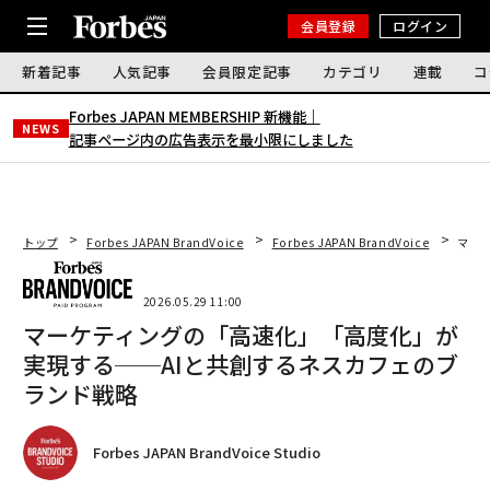
会員登録
ログイン
新着記事
人気記事
会員限定記事
カテゴリ
連載
コ
Forbes JAPAN MEMBERSHIP 新機能｜
NEWS
記事ページ内の広告表示を最小限にしました
トップ
Forbes JAPAN BrandVoice
Forbes JAPAN BrandVoice
マー
2026.05.29 11:00
マーケティングの「高速化」「高度化」が
実現する──AIと共創するネスカフェのブ
ランド戦略
Forbes JAPAN BrandVoice Studio