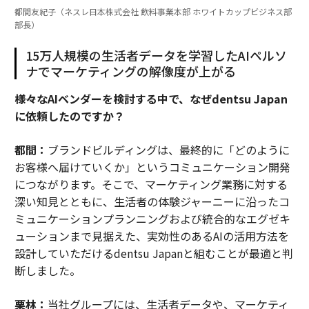
都間友紀子（ネスレ日本株式会社 飲料事業本部 ホワイトカップビジネス部
部長）
15万人規模の生活者データを学習したAIペルソ
ナでマーケティングの解像度が上がる
――様々なAIベンダーを検討する中で、なぜdentsu Japan
に依頼したのですか？
都間：
ブランドビルディングは、最終的に「どのように
お客様へ届けていくか」というコミュニケーション開発
につながります。そこで、マーケティング業務に対する
深い知見とともに、生活者の体験ジャーニーに沿ったコ
ミュニケーションプランニングおよび統合的なエグゼキ
ューションまで見据えた、実効性のあるAIの活用方法を
設計していただけるdentsu Japanと組むことが最適と判
断しました。
栗林：
当社グループには、生活者データや、マーケティ