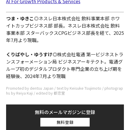
AI For Growth Products & Services
つま・ゆきこ
◎ネスレ日本株式会社 飲料事業本部 ホワ
イトカップビジネス部 部長。ネスレ日本株式会社 飲料
事業本部 スターバックスCPGビジネス部長を経て、2025
年7月より現職。
くりばやし・ゆうすけ◎
株式会社電通 第一ビジネストラ
ンスフォーメーション局 ビジネスアーキテクト。電通グ
ループ初のデジタルプロダクト専門企業の立ち上げ期を
経験後、2024年7月より現職
Promoted by dentsu Japan / text by Keisuke Tsujimoto / photograp
hs by Reiya Kaji / edited by 都恋堂
無料のメールマガジンに登録
無料登録