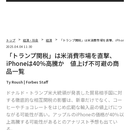
トップ
経済・社会
経済
「トランプ関税」は米消費市場を直撃、iPhone
2025.04.04 11:30
「トランプ関税」は米消費市場を直撃、
iPhoneは40％高騰か 値上げ不可避の商
品一覧
Ty Roush | Forbes Staff
ドナルド・トランプ米大統領が発表した貿易相手国に対
する徹底的な相互関税の影響は、新車だけでなく、コー
ヒーやチョコレートをはじめ広範な輸入品の値上げにつ
ながる可能性が高い。アップルのiPhoneの価格が40％以
上高騰する可能性があるとのアナリスト予想も出てい
る。