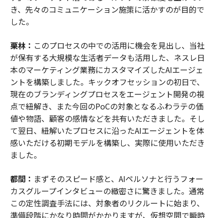
き、先々のコミュニケーション施策に活かすのが目的で
した。
栗林：
このプロセスの中での活用に機会を見出し、当社
が保有する大規模な生活者データも活用した、ネスレ日
本のマーケティング業務にカスタマイズしたAIエージェ
ントを構築しました。キックオフセッションの初日で、
現在のブランディングプロセスをエージェント開発の視
点で紐解き、また今回のPoCの対象となるふわラテの価
値や物語、顧客の感情などを共有いただきました。そし
て翌日、紐解いたプロセスに沿ったAIエージェントを体
感いただける初期モデルを構築し、実際に使用いただき
ました。
都間：
まずそのスピード感と、AIペルソナと行うフォー
カスグループインタビューの緻密さに驚きました。通常
この定性調査手法には、対象者のリクルートに始まり、
準備段階にかなり時間がかかりますが、仮想空間で瞬時