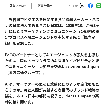
著者フォロー
記事を保存
世界各国でビジネスを展開する食品飲料メーカー・ネス
レの日本法人であるネスレ日本は、2025年10月から3ヶ
月にわたりマーケティングコミュニケーション戦略の策
定プロセスへAIエージェントを実装するPoC（概念実
証）を実施した。
PoCのパートナーとしてAIエージェントの導入を主導し
たのは、国内トップクラスのAI関連ケイパビリティと統
合コミュニケーション知見を強みにもつdentsu Japan
（国内電通グループ）。
AIは、マーケターの思考と業務にどのような変化をもた
らすのか。AIと人間が共創する次世代のブランド戦略の
姿を、ネスレ日本の都間友紀子と、dentsu Japanの栗
林祐輔に聞いた。