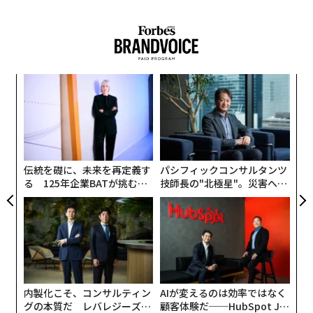
“
変え
シ
FE
グ
エ
0年
設オ
が
が
伝統を礎に、未来を再定義す
パシフィックコンサルタンツ
る 125年企業BATが挑むス
技師長の"北極星"。災害への
モークレスな未来
無力感を乗り越え見つけた、
防災一筋20年の答え
内製化こそ、コンサルティン
AIが変えるのは効率ではなく
グの本質だ レバレジーズが
顧客体験だ──HubSpot Ja