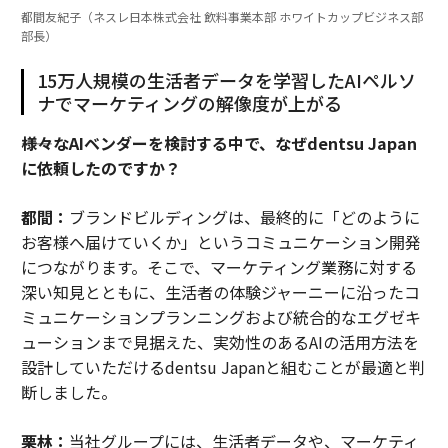
都間友紀子（ネスレ日本株式会社 飲料事業本部 ホワイトカップビジネス部
部長）
15万人規模の生活者データを学習したAIペルソ
ナでマーケティングの解像度が上がる
――様々なAIベンダーを検討する中で、なぜdentsu Japan
に依頼したのですか？
都間：
ブランドビルディングは、最終的に「どのように
お客様へ届けていくか」というコミュニケーション開発
につながります。そこで、マーケティング業務に対する
深い知見とともに、生活者の体験ジャーニーに沿ったコ
ミュニケーションプランニングおよび統合的なエグゼキ
ューションまで見据えた、実効性のあるAIの活用方法を
設計していただけるdentsu Japanと組むことが最適と判
断しました。
栗林：
当社グループには、生活者データや、マーケティ