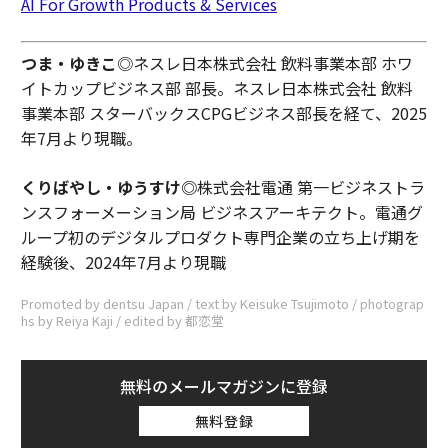
AI For Growth Products & Services
つま・ゆきこ
◎ネスレ日本株式会社 飲料事業本部 ホワ
イトカップビジネス部 部長。ネスレ日本株式会社 飲料
事業本部 スターバックスCPGビジネス部長を経て、2025
年7月より現職。
くりばやし・ゆうすけ◎
株式会社電通 第一ビジネストラ
ンスフォーメーション局 ビジネスアーキテクト。電通グ
ループ初のデジタルプロダクト専門企業の立ち上げ期を
経験後、2024年7月より現職
Promoted by dentsu Japan / text by Keisuke Tsujimoto / photograp
hs by Reiya Kaji / edited by 都恋堂
無料のメールマガジンに登録
無料登録