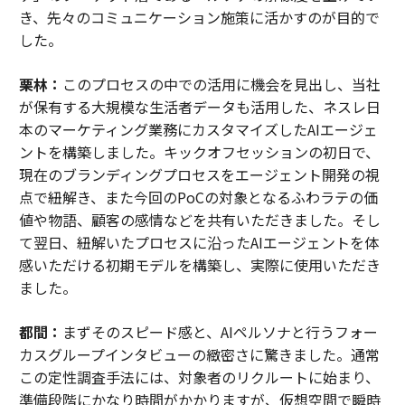
き、先々のコミュニケーション施策に活かすのが目的で
した。
栗林：
このプロセスの中での活用に機会を見出し、当社
が保有する大規模な生活者データも活用した、ネスレ日
本のマーケティング業務にカスタマイズしたAIエージェ
ントを構築しました。キックオフセッションの初日で、
現在のブランディングプロセスをエージェント開発の視
点で紐解き、また今回のPoCの対象となるふわラテの価
値や物語、顧客の感情などを共有いただきました。そし
て翌日、紐解いたプロセスに沿ったAIエージェントを体
感いただける初期モデルを構築し、実際に使用いただき
ました。
都間：
まずそのスピード感と、AIペルソナと行うフォー
カスグループインタビューの緻密さに驚きました。通常
この定性調査手法には、対象者のリクルートに始まり、
準備段階にかなり時間がかかりますが、仮想空間で瞬時