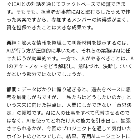
ぐにAIとの対話を通じてファクトベースで検証できま
す。そもそも、担当者が事前にAIと壁打ちしたうえで作
った素案ですから、参加するメンバーの納得感が高く、
質を担保できたことは大きな成果です。
栗林：
膨大な情報を整理して判断材料を提示するのは、
AIが行う方が圧倒的に早いため、それらの業務はAIに任
せたほうが効率的です。一方で、人がやるべきことは、A
Iのアウトプットをどう解釈し、意味づけ、決断していく
かという部分ではないでしょうか。
都間：
データばかりに偏り過ぎると、過去をベースに思
考を展開しがちですが、「私たちはどうしたいのか」と
いう未来に向けた視点は、人間にしかできない「意思決
定」の領域です。AIに人の仕事をすべて代替させるので
はなく、AIを使ってどれだけ人の能力を引き出し、拡張
させられるかが、今回のプロジェクトを通して気付いた
ポイントのひとつでした。結果、専用AIエージェントに