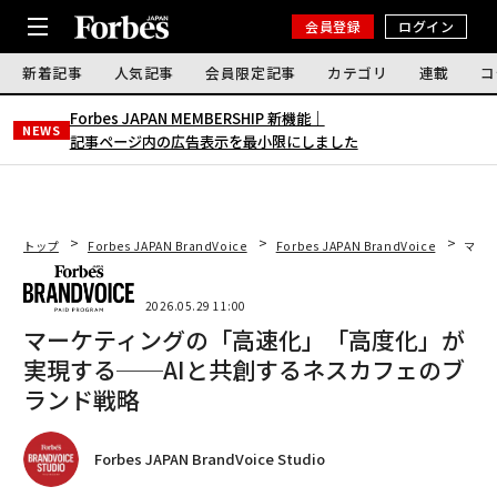
会員登録
ログイン
新着記事
人気記事
会員限定記事
カテゴリ
連載
コ
Forbes JAPAN MEMBERSHIP 新機能｜
NEWS
記事ページ内の広告表示を最小限にしました
トップ
Forbes JAPAN BrandVoice
Forbes JAPAN BrandVoice
マー
2026.05.29 11:00
マーケティングの「高速化」「高度化」が
実現する──AIと共創するネスカフェのブ
ランド戦略
Forbes JAPAN BrandVoice Studio