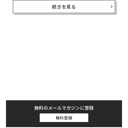
報じた。この記事は、世界のスマートリング市場の成長
続きを見る
が、ハイテク大手の参入によって勢いを増していると伝
えている。同レポートはまた、アップルが独自のスマー
トリングの開発に取り組んでいるとも報じている。
このニュースは、アップルの指輪型デバイスの発売が間
近に迫っていることを意味するものではなく、また本当
に実現するとも限らないが、サムスンの製品への熱狂的
な反応を考えると、アップルがこのカテゴリーで自社の
製品を持ちたがっているという見方は信頼できるものと
いえそうだ。
無料のメールマガジンに登録
無料登録