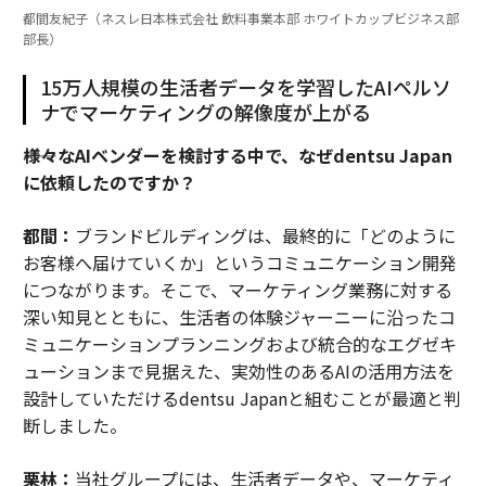
都間友紀子（ネスレ日本株式会社 飲料事業本部 ホワイトカップビジネス部
部長）
15万人規模の生活者データを学習したAIペルソ
ナでマーケティングの解像度が上がる
――様々なAIベンダーを検討する中で、なぜdentsu Japan
に依頼したのですか？
都間：
ブランドビルディングは、最終的に「どのように
お客様へ届けていくか」というコミュニケーション開発
につながります。そこで、マーケティング業務に対する
深い知見とともに、生活者の体験ジャーニーに沿ったコ
ミュニケーションプランニングおよび統合的なエグゼキ
ューションまで見据えた、実効性のあるAIの活用方法を
設計していただけるdentsu Japanと組むことが最適と判
断しました。
栗林：
当社グループには、生活者データや、マーケティ