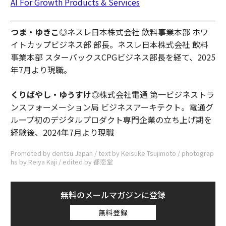
AI For Growth Products & Services
つま・ゆきこ
◎ネスレ日本株式会社 飲料事業本部 ホワ
イトカップビジネス部 部長。ネスレ日本株式会社 飲料
事業本部 スターバックスCPGビジネス部長を経て、2025
年7月より現職。
くりばやし・ゆうすけ◎
株式会社電通 第一ビジネストラ
ンスフォーメーション局 ビジネスアーキテクト。電通グ
ループ初のデジタルプロダクト専門企業の立ち上げ期を
経験後、2024年7月より現職
Promoted by dentsu Japan / text by Keisuke Tsujimoto / photograp
hs by Reiya Kaji / edited by 都恋堂
無料のメールマガジンに登録
無料登録