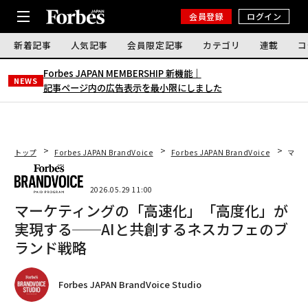
会員登録
ログイン
新着記事
人気記事
会員限定記事
カテゴリ
連載
コ
Forbes JAPAN MEMBERSHIP 新機能｜
NEWS
記事ページ内の広告表示を最小限にしました
トップ
Forbes JAPAN BrandVoice
Forbes JAPAN BrandVoice
マー
2026.05.29 11:00
マーケティングの「高速化」「高度化」が
実現する──AIと共創するネスカフェのブ
ランド戦略
Forbes JAPAN BrandVoice Studio