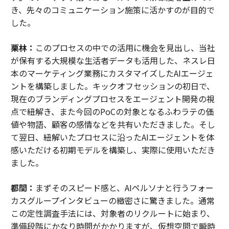
き、先々のコミュニケーション施策に活かすのが目的で
した。
栗林：
このプロセスの中での活用に機会を見出し、当社
が保有する大規模な生活者データも活用した、ネスレ日
本のマーケティング業務にカスタマイズしたAIエージェ
ントを構築しました。キックオフセッションの初日で、
現在のブランディングプロセスをエージェント開発の視
点で紐解き、また今回のPoCの対象となるふわラテの価
値や物語、顧客の感情などを共有いただきました。そし
て翌日、紐解いたプロセスに沿ったAIエージェントを体
感いただける初期モデルを構築し、実際に使用いただき
ました。
都間：
まずそのスピード感と、AIペルソナと行うフォー
カスグループインタビューの緻密さに驚きました。通常
この定性調査手法には、対象者のリクルートに始まり、
準備段階にかなり時間がかかりますが、仮想空間で瞬時