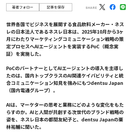
著者フォロー
記事を保存
世界各国でビジネスを展開する食品飲料メーカー・ネス
レの日本法人であるネスレ日本は、2025年10月から3ヶ
月にわたりマーケティングコミュニケーション戦略の策
定プロセスへAIエージェントを実装するPoC（概念実
証）を実施した。
PoCのパートナーとしてAIエージェントの導入を主導し
たのは、国内トップクラスのAI関連ケイパビリティと統
合コミュニケーション知見を強みにもつdentsu Japan
（国内電通グループ）。
AIは、マーケターの思考と業務にどのような変化をもた
らすのか。AIと人間が共創する次世代のブランド戦略の
姿を、ネスレ日本の都間友紀子と、dentsu Japanの栗
林祐輔に聞いた。