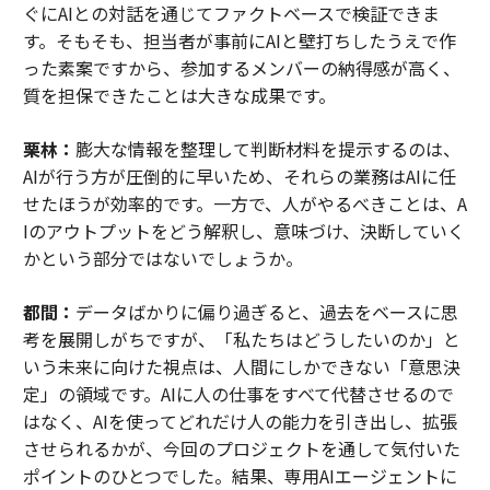
ぐにAIとの対話を通じてファクトベースで検証できま
す。そもそも、担当者が事前にAIと壁打ちしたうえで作
った素案ですから、参加するメンバーの納得感が高く、
質を担保できたことは大きな成果です。
栗林：
膨大な情報を整理して判断材料を提示するのは、
AIが行う方が圧倒的に早いため、それらの業務はAIに任
せたほうが効率的です。一方で、人がやるべきことは、A
Iのアウトプットをどう解釈し、意味づけ、決断していく
かという部分ではないでしょうか。
都間：
データばかりに偏り過ぎると、過去をベースに思
考を展開しがちですが、「私たちはどうしたいのか」と
いう未来に向けた視点は、人間にしかできない「意思決
定」の領域です。AIに人の仕事をすべて代替させるので
はなく、AIを使ってどれだけ人の能力を引き出し、拡張
させられるかが、今回のプロジェクトを通して気付いた
ポイントのひとつでした。結果、専用AIエージェントに