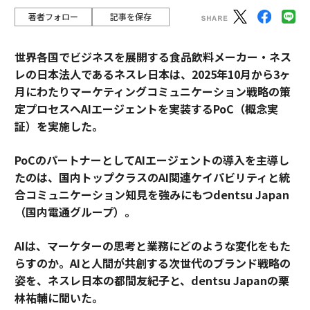
著者フォロー
記事を保存
世界各国でビジネスを展開する食品飲料メーカー・ネス
レの日本法人であるネスレ日本は、2025年10月から3ヶ
月にわたりマーケティングコミュニケーション戦略の策
定プロセスへAIエージェントを実装するPoC（概念実
証）を実施した。
PoCのパートナーとしてAIエージェントの導入を主導し
たのは、国内トップクラスのAI関連ケイパビリティと統
合コミュニケーション知見を強みにもつdentsu Japan
（国内電通グループ）。
AIは、マーケターの思考と業務にどのような変化をもた
らすのか。AIと人間が共創する次世代のブランド戦略の
姿を、ネスレ日本の都間友紀子と、dentsu Japanの栗
林祐輔に聞いた。