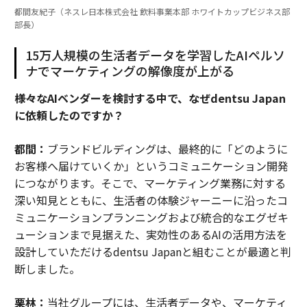
都間友紀子（ネスレ日本株式会社 飲料事業本部 ホワイトカップビジネス部
部長）
15万人規模の生活者データを学習したAIペルソ
ナでマーケティングの解像度が上がる
――様々なAIベンダーを検討する中で、なぜdentsu Japan
に依頼したのですか？
都間：
ブランドビルディングは、最終的に「どのように
お客様へ届けていくか」というコミュニケーション開発
につながります。そこで、マーケティング業務に対する
深い知見とともに、生活者の体験ジャーニーに沿ったコ
ミュニケーションプランニングおよび統合的なエグゼキ
ューションまで見据えた、実効性のあるAIの活用方法を
設計していただけるdentsu Japanと組むことが最適と判
断しました。
栗林：
当社グループには、生活者データや、マーケティ