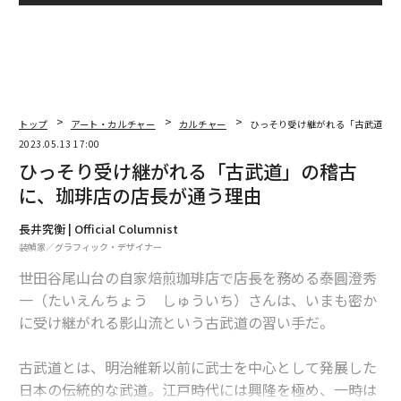
トップ
アート・カルチャー
カルチャー
ひっそり受け継がれる「古武道」
2023.05.13 17:00
ひっそり受け継がれる「古武道」の稽古
に、珈琲店の店長が通う理由
長井究衡 | Official Columnist
装幀家／グラフィック・デザイナー
世田谷尾山台の自家焙煎珈琲店で店長を務める泰圓澄秀
一（たいえんちょう しゅういち）さんは、いまも密か
に受け継がれる影山流という古武道の習い手だ。
古武道とは、明治維新以前に武士を中心として発展した
日本の伝統的な武道。江戸時代には興隆を極め、一時は