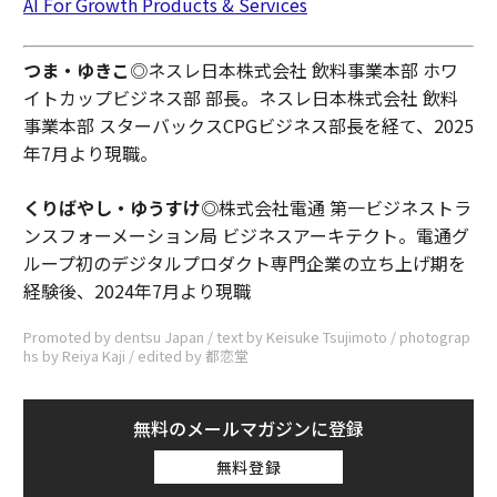
AI For Growth Products & Services
つま・ゆきこ
◎ネスレ日本株式会社 飲料事業本部 ホワ
イトカップビジネス部 部長。ネスレ日本株式会社 飲料
事業本部 スターバックスCPGビジネス部長を経て、2025
年7月より現職。
くりばやし・ゆうすけ◎
株式会社電通 第一ビジネストラ
ンスフォーメーション局 ビジネスアーキテクト。電通グ
ループ初のデジタルプロダクト専門企業の立ち上げ期を
経験後、2024年7月より現職
Promoted by dentsu Japan / text by Keisuke Tsujimoto / photograp
hs by Reiya Kaji / edited by 都恋堂
無料のメールマガジンに登録
無料登録