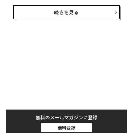
数百、千を超える流派が存在したと言われる。
続きを見る
泰圓澄さんは、30歳を目前にしてエンジニア職から喫茶
の道へと進んだ。かねてから尊敬していたマスターの元
で修行を積んだ後、現店舗を任されるようになり、いま
や焙煎からネルドリップ、サーブまでをこなす多忙な
日々を送っている。
そんな彼だが、休みの日には電車を乗り継ぎ東京多摩南
部の都市、町田市の小田急線玉川学園前駅へと出向く。
駅から徒歩数分、なだらかな竹林の参道を抜けると、ぬ
ぼこ山本宮という一風変わった名の神社がある。その拝
殿内部の道場で泰圓澄さんは、多くの場合は一人で、と
きに他の習い手とともに古武道の稽古をしている。
無料のメールマガジンに登録
無料登録