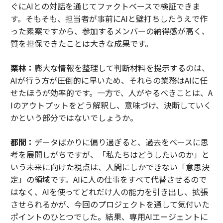
ぐにAIとの対話を通じてファクトベースで検証できま
す。そもそも、担当者が事前にAIと壁打ちしたうえで作
った素案ですから、参加するメンバーの納得感が高く、
質を担保できたことは大きな成果です。
栗林：
膨大な情報を整理して判断材料を提示するのは、
AIが行う方が圧倒的に早いため、それらの業務はAIに任
せたほうが効率的です。一方で、人がやるべきことは、A
Iのアウトプットをどう解釈し、意味づけ、決断していく
かという部分ではないでしょうか。
都間：
データばかりに偏り過ぎると、過去をベースに思
考を展開しがちですが、「私たちはどうしたいのか」と
いう未来に向けた視点は、人間にしかできない「意思決
定」の領域です。AIに人の仕事をすべて代替させるので
はなく、AIを使ってどれだけ人の能力を引き出し、拡張
させられるかが、今回のプロジェクトを通して気付いた
ポイントのひとつでした。結果、専用AIエージェントに