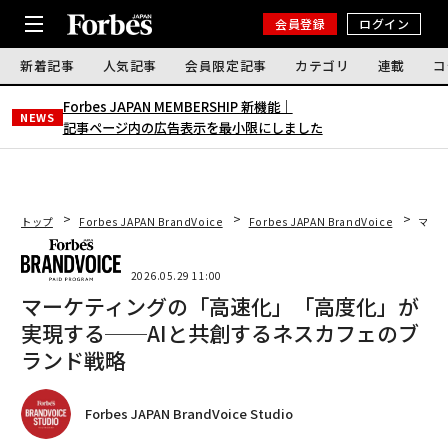
会員登録
ログイン
新着記事
人気記事
会員限定記事
カテゴリ
連載
コ
Forbes JAPAN MEMBERSHIP 新機能｜
NEWS
記事ページ内の広告表示を最小限にしました
トップ
Forbes JAPAN BrandVoice
Forbes JAPAN BrandVoice
マー
2026.05.29 11:00
マーケティングの「高速化」「高度化」が
実現する──AIと共創するネスカフェのブ
ランド戦略
Forbes JAPAN BrandVoice Studio