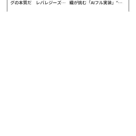
グの本質だ レバレジーズが
織が挑む「AIフル実装」“使
実践する、次世代ファームの
う”企業から“動く”企業へ【N
「近年、残念ながら途絶えてしまった流派も多くあると
全貌
TTドコモビジネス×PwC】
聞いています。影山流が失伝せずに受け継がれてきたの
は、神社という気軽に人が集うことができる空間があっ
たからだとも言えると思います」
困難だった古武道・影山流へのアクセス
元来、古武道は他流試合を禁止していたり秘伝であった
りするため、必然と表立った活動をしていないことも多
い。
そのため、明治維新を迎え廃刀令が出されたことで武士
階級が崩壊し、価値観も変容したことで伝承の危機とな
った。その後も第二次世界大戦後の混乱などを経て、人
知れず消滅していったケースも少なくないという。