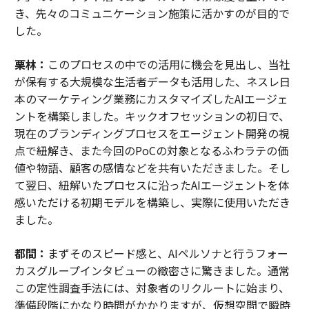
き、先々のコミュニケーション施策に活かすのが目的で
した。
栗林：
このプロセスの中での活用に機会を見出し、当社
が保有する大規模な生活者データも活用した、ネスレ日
本のマーケティング業務にカスタマイズしたAIエージェ
ントを構築しました。キックオフセッションの初日で、
現在のブランディングプロセスをエージェント開発の視
点で紐解き、また今回のPoCの対象となるふわラテの価
値や物語、顧客の感情などを共有いただきました。そし
て翌日、紐解いたプロセスに沿ったAIエージェントを体
感いただける初期モデルを構築し、実際に使用いただき
ました。
都間：
まずそのスピード感と、AIペルソナと行うフォー
カスグループインタビューの緻密さに驚きました。通常
この定性調査手法には、対象者のリクルートに始まり、
準備段階にかなり時間がかかりますが、仮想空間で瞬時