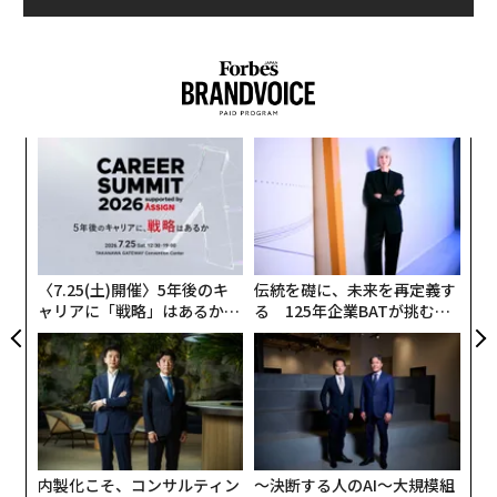
神社だからこそ継承されてきた古武道
ぬぼこ山本宮は1933年に、当時の影山流宗家であった宮
崎雲舟（みやざき うんしゅう）によって町田市の玉川学
園前駅に創建された。
パ
技
その由縁は、宮崎雲舟が永らく不明となっていたスサノ
無
オノミコトにまつわるご神蹟を、長年の探求の末に吉備
“
防
国にて発見したことに起因するという。
オ
ジ
「近隣の方も、もしかするとここで古武道の稽古が行な
〈7.25(土)開催〉5年後のキ
伝統を礎に、未来を再定義す
ャリアに「戦略」はあるか。
る 125年企業BATが挑むス
われていることはご存知ないかもしれないですね」と泰
トップエグゼクティブのキャ
モークレスな未来
圓澄さんは語る。
リアに触れる1日│CAREER S
UMMIT 2026
住宅街にひっそりとたたずむこの神社の雰囲気と古武道
は、確かになかなか結びつかないかもしれない。
しかし、神社はとても大事な存在だった。
内製化こそ、コンサルティン
〜決断する人のAI〜大規模組