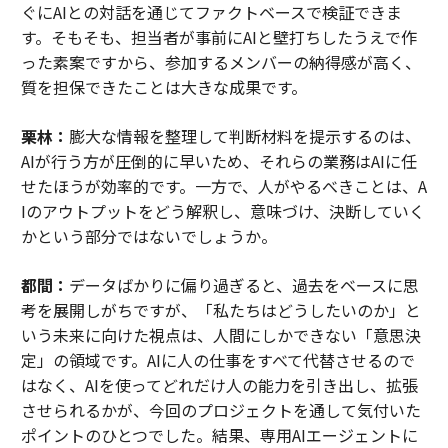
ぐにAIとの対話を通じてファクトベースで検証できま
す。そもそも、担当者が事前にAIと壁打ちしたうえで作
った素案ですから、参加するメンバーの納得感が高く、
質を担保できたことは大きな成果です。
栗林：
膨大な情報を整理して判断材料を提示するのは、
AIが行う方が圧倒的に早いため、それらの業務はAIに任
せたほうが効率的です。一方で、人がやるべきことは、A
Iのアウトプットをどう解釈し、意味づけ、決断していく
かという部分ではないでしょうか。
都間：
データばかりに偏り過ぎると、過去をベースに思
考を展開しがちですが、「私たちはどうしたいのか」と
いう未来に向けた視点は、人間にしかできない「意思決
定」の領域です。AIに人の仕事をすべて代替させるので
はなく、AIを使ってどれだけ人の能力を引き出し、拡張
させられるかが、今回のプロジェクトを通して気付いた
ポイントのひとつでした。結果、専用AIエージェントに