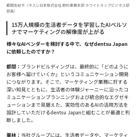
都間友紀子（ネスレ日本株式会社 飲料事業本部 ホワイトカップビジネス部
部長）
15万人規模の生活者データを学習したAIペルソ
ナでマーケティングの解像度が上がる
――様々なAIベンダーを検討する中で、なぜdentsu Japan
に依頼したのですか？
都間：
ブランドビルディングは、最終的に「どのように
お客様へ届けていくか」というコミュニケーション開発
につながります。そこで、マーケティング業務に対する
深い知見とともに、生活者の体験ジャーニーに沿ったコ
ミュニケーションプランニングおよび統合的なエグゼキ
ューションまで見据えた、実効性のあるAIの活用方法を
設計していただけるdentsu Japanと組むことが最適と判
断しました。
栗林：
当社グループには、生活者データや、マーケティ