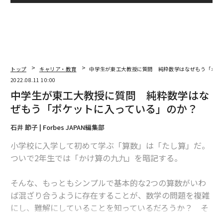
トップ
キャリア・教育
中学生が東工大教授に質問 純粋数学はなぜもう「ポケ
2022.08.11 10:00
中学生が東工大教授に質問 純粋数学はな
ぜもう「ポケットに入っている」のか？
石井 節子 | Forbes JAPAN編集部
小学校に入学して初めて学ぶ「算数」は「たし算」だ。
ついで2年生では「かけ算の九九」を暗記する。
そんな、もっともシンプルで基本的な2つの算数がいわ
ば混ざり合うように存在することが、数学の問題を複雑
にし、難解にしていることを知っているだろうか？ そ
れどころか、たし算とかけ算を「分離する」ことさえで