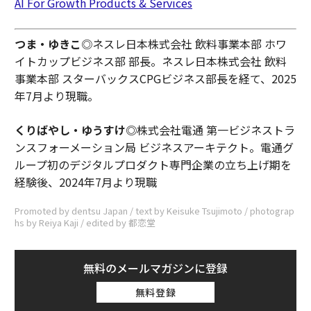
AI For Growth Products & Services
つま・ゆきこ
◎ネスレ日本株式会社 飲料事業本部 ホワ
イトカップビジネス部 部長。ネスレ日本株式会社 飲料
事業本部 スターバックスCPGビジネス部長を経て、2025
年7月より現職。
くりばやし・ゆうすけ◎
株式会社電通 第一ビジネストラ
ンスフォーメーション局 ビジネスアーキテクト。電通グ
ループ初のデジタルプロダクト専門企業の立ち上げ期を
経験後、2024年7月より現職
Promoted by dentsu Japan / text by Keisuke Tsujimoto / photograp
hs by Reiya Kaji / edited by 都恋堂
無料のメールマガジンに登録
無料登録