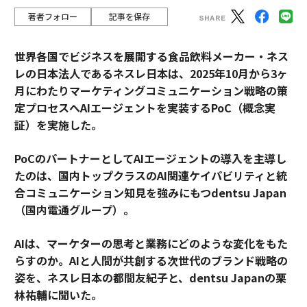
著者フォロー
記事を保存
世界各国でビジネスを展開する食品飲料メーカー・ネス
レの日本法人であるネスレ日本は、2025年10月から3ヶ
月にわたりマーケティングコミュニケーション戦略の策
定プロセスへAIエージェントを実装するPoC（概念実
証）を実施した。
PoCのパートナーとしてAIエージェントの導入を主導し
たのは、国内トップクラスのAI関連ケイパビリティと統
合コミュニケーション知見を強みにもつdentsu Japan
（国内電通グループ）。
AIは、マーケターの思考と業務にどのような変化をもた
らすのか。AIと人間が共創する次世代のブランド戦略の
姿を、ネスレ日本の都間友紀子と、dentsu Japanの栗
林祐輔に聞いた。