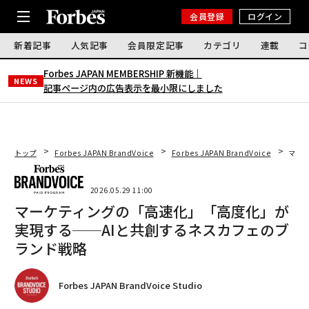
会員登録
ログイン
新着記事
人気記事
会員限定記事
カテゴリ
連載
コ
Forbes JAPAN MEMBERSHIP 新機能｜
NEWS
記事ページ内の広告表示を最小限にしました
トップ
Forbes JAPAN BrandVoice
Forbes JAPAN BrandVoice
マー
2026.05.29 11:00
マーケティングの「高速化」「高度化」が
実現する──AIと共創するネスカフェのブ
ランド戦略
Forbes JAPAN BrandVoice Studio