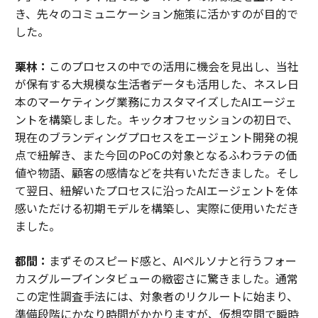
き、先々のコミュニケーション施策に活かすのが目的で
した。
栗林：
このプロセスの中での活用に機会を見出し、当社
が保有する大規模な生活者データも活用した、ネスレ日
本のマーケティング業務にカスタマイズしたAIエージェ
ントを構築しました。キックオフセッションの初日で、
現在のブランディングプロセスをエージェント開発の視
点で紐解き、また今回のPoCの対象となるふわラテの価
値や物語、顧客の感情などを共有いただきました。そし
て翌日、紐解いたプロセスに沿ったAIエージェントを体
感いただける初期モデルを構築し、実際に使用いただき
ました。
都間：
まずそのスピード感と、AIペルソナと行うフォー
カスグループインタビューの緻密さに驚きました。通常
この定性調査手法には、対象者のリクルートに始まり、
準備段階にかなり時間がかかりますが、仮想空間で瞬時