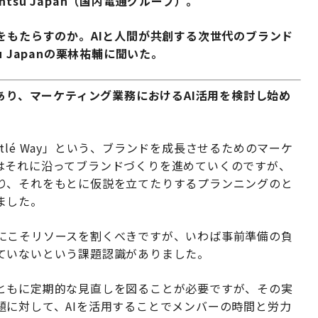
su Japan（国内電通グループ）。
をもたらすのか。AIと人間が共創する次世代のブランド
 Japanの栗林祐輔に聞いた。
があり、マーケティング業務におけるAI活用を検討し始め
e Nestlé Way」という、ブランドを成長させるためのマーケ
はそれに沿ってブランドづくりを進めていくのですが、
り、それをもとに仮説を立てたりするプランニングのと
ました。
にこそリソースを割くべきですが、いわば事前準備の負
ていないという課題認識がありました。
ともに定期的な見直しを図ることが必要ですが、その実
題に対して、AIを活用することでメンバーの時間と労力