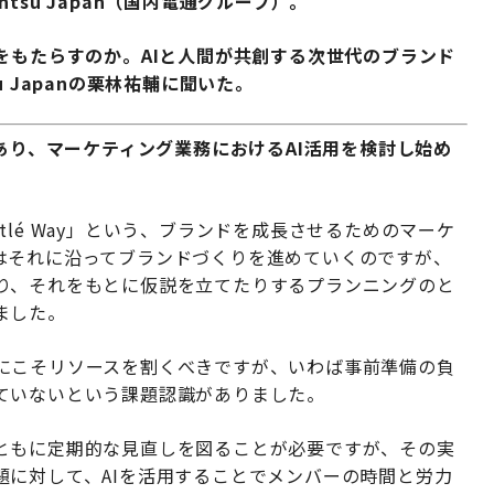
su Japan（国内電通グループ）。
をもたらすのか。AIと人間が共創する次世代のブランド
 Japanの栗林祐輔に聞いた。
があり、マーケティング業務におけるAI活用を検討し始め
e Nestlé Way」という、ブランドを成長させるためのマーケ
はそれに沿ってブランドづくりを進めていくのですが、
り、それをもとに仮説を立てたりするプランニングのと
ました。
にこそリソースを割くべきですが、いわば事前準備の負
ていないという課題認識がありました。
ともに定期的な見直しを図ることが必要ですが、その実
題に対して、AIを活用することでメンバーの時間と労力