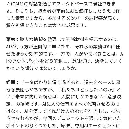
ぐにAIとの対話を通じてファクトベースで検証できま
す。そもそも、担当者が事前にAIと壁打ちしたうえで作
った素案ですから、参加するメンバーの納得感が高く、
質を担保できたことは大きな成果です。
栗林：
膨大な情報を整理して判断材料を提示するのは、
AIが行う方が圧倒的に早いため、それらの業務はAIに任
せたほうが効率的です。一方で、人がやるべきことは、A
Iのアウトプットをどう解釈し、意味づけ、決断していく
かという部分ではないでしょうか。
都間：
データばかりに偏り過ぎると、過去をベースに思
考を展開しがちですが、「私たちはどうしたいのか」と
いう未来に向けた視点は、人間にしかできない「意思決
定」の領域です。AIに人の仕事をすべて代替させるので
はなく、AIを使ってどれだけ人の能力を引き出し、拡張
させられるかが、今回のプロジェクトを通して気付いた
ポイントのひとつでした。結果、専用AIエージェントに