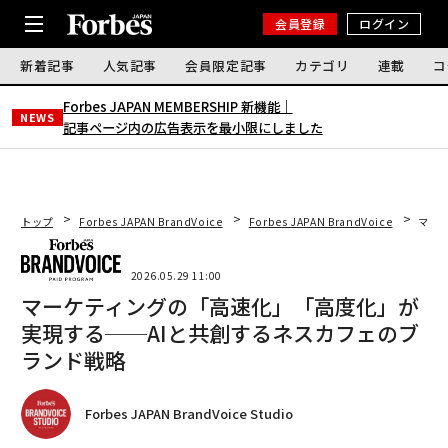
会員登録
ログイン
新着記事
人気記事
会員限定記事
カテゴリ
連載
コ
Forbes JAPAN MEMBERSHIP 新機能｜
NEWS
記事ページ内の広告表示を最小限にしました
トップ
Forbes JAPAN BrandVoice
Forbes JAPAN BrandVoice
マー
2026.05.29 11:00
マーケティングの「高速化」「高度化」が
実現する──AIと共創するネスカフェのブ
ランド戦略
Forbes JAPAN BrandVoice Studio