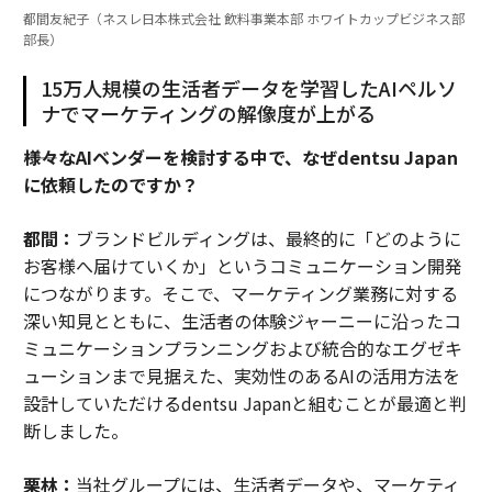
都間友紀子（ネスレ日本株式会社 飲料事業本部 ホワイトカップビジネス部
部長）
15万人規模の生活者データを学習したAIペルソ
ナでマーケティングの解像度が上がる
――様々なAIベンダーを検討する中で、なぜdentsu Japan
に依頼したのですか？
都間：
ブランドビルディングは、最終的に「どのように
お客様へ届けていくか」というコミュニケーション開発
につながります。そこで、マーケティング業務に対する
深い知見とともに、生活者の体験ジャーニーに沿ったコ
ミュニケーションプランニングおよび統合的なエグゼキ
ューションまで見据えた、実効性のあるAIの活用方法を
設計していただけるdentsu Japanと組むことが最適と判
断しました。
栗林：
当社グループには、生活者データや、マーケティ