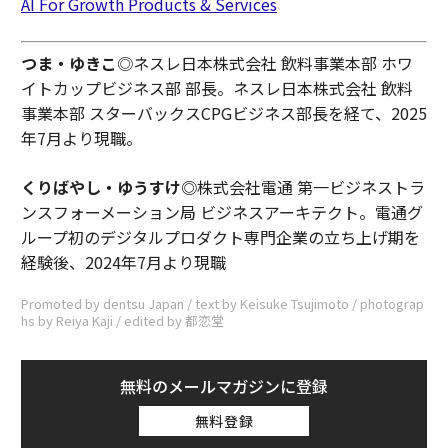
AI For Growth Products & Services
つま・ゆきこ
◎ネスレ日本株式会社 飲料事業本部 ホワ
イトカップビジネス部 部長。ネスレ日本株式会社 飲料
事業本部 スターバックスCPGビジネス部長を経て、2025
年7月より現職。
くりばやし・ゆうすけ◎
株式会社電通 第一ビジネストラ
ンスフォーメーション局 ビジネスアーキテクト。電通グ
ループ初のデジタルプロダクト専門企業の立ち上げ期を
経験後、2024年7月より現職
Promoted by dentsu Japan / text by Keisuke Tsujimoto / photograp
hs by Reiya Kaji / edited by 都恋堂
無料のメールマガジンに登録
無料登録