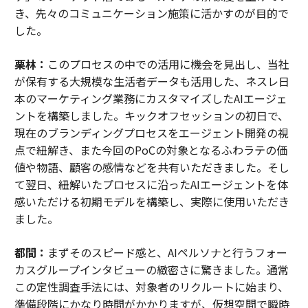
き、先々のコミュニケーション施策に活かすのが目的で
した。
栗林：
このプロセスの中での活用に機会を見出し、当社
が保有する大規模な生活者データも活用した、ネスレ日
本のマーケティング業務にカスタマイズしたAIエージェ
ントを構築しました。キックオフセッションの初日で、
現在のブランディングプロセスをエージェント開発の視
点で紐解き、また今回のPoCの対象となるふわラテの価
値や物語、顧客の感情などを共有いただきました。そし
て翌日、紐解いたプロセスに沿ったAIエージェントを体
感いただける初期モデルを構築し、実際に使用いただき
ました。
都間：
まずそのスピード感と、AIペルソナと行うフォー
カスグループインタビューの緻密さに驚きました。通常
この定性調査手法には、対象者のリクルートに始まり、
準備段階にかなり時間がかかりますが、仮想空間で瞬時