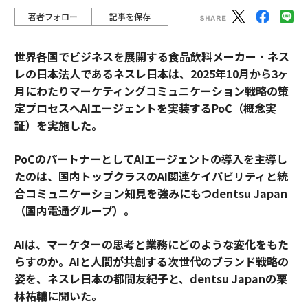
著者フォロー
記事を保存
世界各国でビジネスを展開する食品飲料メーカー・ネス
レの日本法人であるネスレ日本は、2025年10月から3ヶ
月にわたりマーケティングコミュニケーション戦略の策
定プロセスへAIエージェントを実装するPoC（概念実
証）を実施した。
PoCのパートナーとしてAIエージェントの導入を主導し
たのは、国内トップクラスのAI関連ケイパビリティと統
合コミュニケーション知見を強みにもつdentsu Japan
（国内電通グループ）。
AIは、マーケターの思考と業務にどのような変化をもた
らすのか。AIと人間が共創する次世代のブランド戦略の
姿を、ネスレ日本の都間友紀子と、dentsu Japanの栗
林祐輔に聞いた。