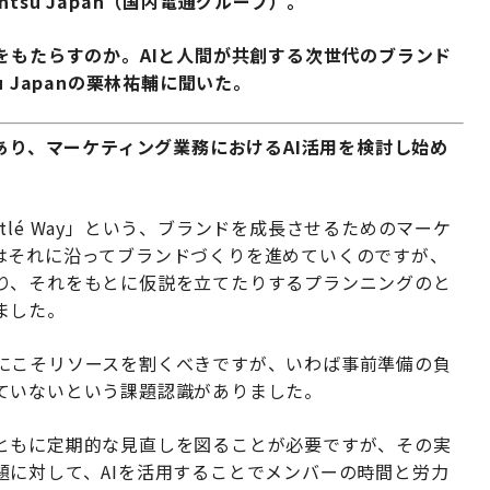
su Japan（国内電通グループ）。
をもたらすのか。AIと人間が共創する次世代のブランド
 Japanの栗林祐輔に聞いた。
があり、マーケティング業務におけるAI活用を検討し始め
e Nestlé Way」という、ブランドを成長させるためのマーケ
はそれに沿ってブランドづくりを進めていくのですが、
り、それをもとに仮説を立てたりするプランニングのと
ました。
にこそリソースを割くべきですが、いわば事前準備の負
ていないという課題認識がありました。
ともに定期的な見直しを図ることが必要ですが、その実
題に対して、AIを活用することでメンバーの時間と労力