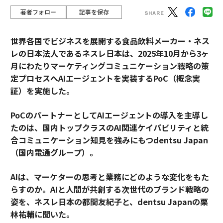
著者フォロー
記事を保存
世界各国でビジネスを展開する食品飲料メーカー・ネス
レの日本法人であるネスレ日本は、2025年10月から3ヶ
月にわたりマーケティングコミュニケーション戦略の策
定プロセスへAIエージェントを実装するPoC（概念実
証）を実施した。
PoCのパートナーとしてAIエージェントの導入を主導し
たのは、国内トップクラスのAI関連ケイパビリティと統
合コミュニケーション知見を強みにもつdentsu Japan
（国内電通グループ）。
AIは、マーケターの思考と業務にどのような変化をもた
らすのか。AIと人間が共創する次世代のブランド戦略の
姿を、ネスレ日本の都間友紀子と、dentsu Japanの栗
林祐輔に聞いた。