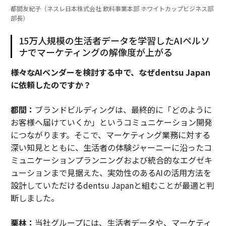
都間友紀子（ネスレ日本株式会社 飲料事業本部 ホワイトカップビジネス部
部長）
15万人規模の生活者データを学習したAIペルソ
ナでマーケティングの解像度が上がる
――様々なAIベンダーを検討する中で、なぜdentsu Japan
に依頼したのですか？
都間：
ブランドビルディングは、最終的に「どのように
お客様へ届けていくか」というコミュニケーション開発
につながります。そこで、マーケティング業務に対する
深い知見とともに、生活者の体験ジャーニーに沿ったコ
ミュニケーションプランニングおよび統合的なエグゼキ
ューションまで見据えた、実効性のあるAIの活用方法を
設計していただけるdentsu Japanと組むことが最適と判
断しました。
栗林：
当社グループには、生活者データや、マーケティ