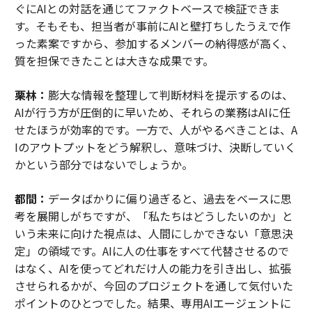
ぐにAIとの対話を通じてファクトベースで検証できま
す。そもそも、担当者が事前にAIと壁打ちしたうえで作
った素案ですから、参加するメンバーの納得感が高く、
質を担保できたことは大きな成果です。
栗林：
膨大な情報を整理して判断材料を提示するのは、
AIが行う方が圧倒的に早いため、それらの業務はAIに任
せたほうが効率的です。一方で、人がやるべきことは、A
Iのアウトプットをどう解釈し、意味づけ、決断していく
かという部分ではないでしょうか。
都間：
データばかりに偏り過ぎると、過去をベースに思
考を展開しがちですが、「私たちはどうしたいのか」と
いう未来に向けた視点は、人間にしかできない「意思決
定」の領域です。AIに人の仕事をすべて代替させるので
はなく、AIを使ってどれだけ人の能力を引き出し、拡張
させられるかが、今回のプロジェクトを通して気付いた
ポイントのひとつでした。結果、専用AIエージェントに