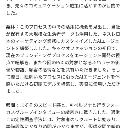
き、先々のコミュニケーション施策に活かすのが目的で
した。
栗林：
このプロセスの中での活用に機会を見出し、当社
が保有する大規模な生活者データも活用した、ネスレ日
本のマーケティング業務にカスタマイズしたAIエージェ
ントを構築しました。キックオフセッションの初日で、
現在のブランディングプロセスをエージェント開発の視
点で紐解き、また今回のPoCの対象となるふわラテの価
値や物語、顧客の感情などを共有いただきました。そし
て翌日、紐解いたプロセスに沿ったAIエージェントを体
感いただける初期モデルを構築し、実際に使用いただき
ました。
都間：
まずそのスピード感と、AIペルソナと行うフォー
カスグループインタビューの緻密さに驚きました。通常
この定性調査手法には、対象者のリクルートに始まり、
準備段階にかなり時間がかかりますが、仮想空間で瞬時