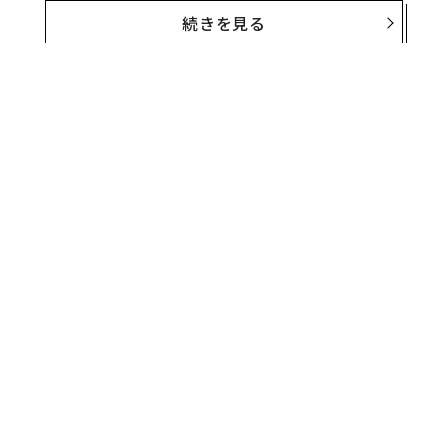
続きを見る
「シミュレーション性の向上」により、商品の特性を理
解しやすくなる。例えば、家や車を没入型のビューで体
感したり、ビーチやホテルをVRで訪問し旅先を決める際
にも有効だ。また、家具の配置をVR空間でシミュレーシ
ョンすることも可能だ。
無料のメールマガジンに登録
無料登録