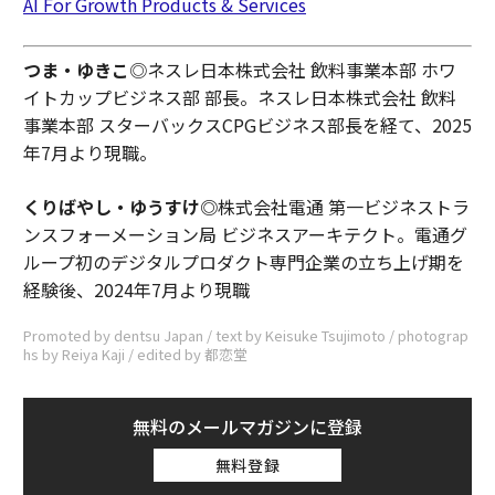
AI For Growth Products & Services
つま・ゆきこ
◎ネスレ日本株式会社 飲料事業本部 ホワ
イトカップビジネス部 部長。ネスレ日本株式会社 飲料
事業本部 スターバックスCPGビジネス部長を経て、2025
年7月より現職。
くりばやし・ゆうすけ◎
株式会社電通 第一ビジネストラ
ンスフォーメーション局 ビジネスアーキテクト。電通グ
ループ初のデジタルプロダクト専門企業の立ち上げ期を
経験後、2024年7月より現職
Promoted by dentsu Japan / text by Keisuke Tsujimoto / photograp
hs by Reiya Kaji / edited by 都恋堂
無料のメールマガジンに登録
無料登録