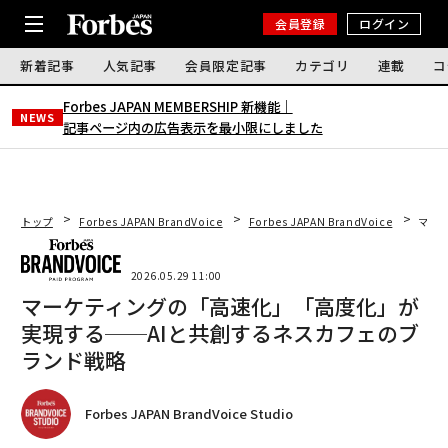
会員登録
ログイン
新着記事
人気記事
会員限定記事
カテゴリ
連載
コ
Forbes JAPAN MEMBERSHIP 新機能｜
NEWS
記事ページ内の広告表示を最小限にしました
トップ
Forbes JAPAN BrandVoice
Forbes JAPAN BrandVoice
マー
2026.05.29 11:00
マーケティングの「高速化」「高度化」が
実現する──AIと共創するネスカフェのブ
ランド戦略
Forbes JAPAN BrandVoice Studio