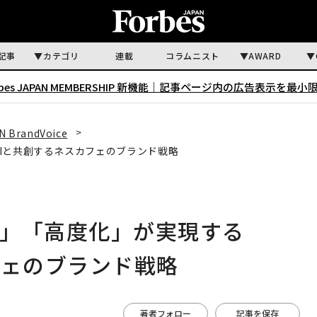
記事
カテゴリ
連載
コラムニスト
AWARD
rbes JAPAN MEMBERSHIP 新機能｜
記事ページ内の広告表示を最小
N BrandVoice
Iと共創するネスカフェのブランド戦略
化」「高度化」が実現する
フェのブランド戦略
著者フォロー
記事を保存