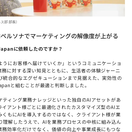
ス部 部長）
AIペルソナでマーケティングの解像度が上がる
 Japanに依頼したのですか？
ようにお客様へ届けていくか」というコミュニケーショ
業務に対する深い知見とともに、生活者の体験ジャーニ
び統合的なエグゼキューションまで見据えた、実効性の
Japanと組むことが最適と判断しました。
ケティング業務ナレッジといった独自のAIアセットがあ
イアント様ごとに最適化されたカスタマイズ型のAIエ
みくもにAIを導入するのではなく、クライアント様が業
り理解したうえで、AIを業務プロセスの中核に組み込ん
業務効率化だけでなく、価値の向上や事業成長にもつな