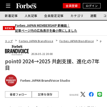
会員登録
ログイン
新着記事
人気記事
会員限定記事
カテゴリ
連載
コ
Forbes JAPAN MEMBERSHIP 新機能｜
NEWS
記事ページ内の広告表示を最小限にしました
トップ
Forbes JAPAN BrandVoice
Forbes JAPAN BrandVoice
poi
2026.05.22 20:00
point0 2024→2025 共創支援、進化の7年
目
Forbes JAPAN BrandVoice Studio
著者フォロー
記事を保存