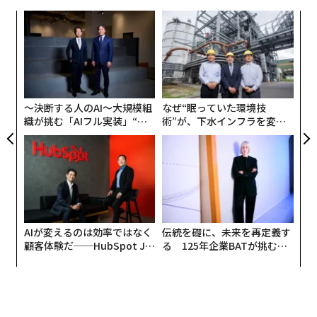
ニュースやCNNインターナショナルとは完全に独立した
キ
パ
状態を保つ」ことを約束したという。
か。
技
キャ
無
創に
内
R S
防
デビッド・エリソンCEO、CNN運営を巡り政治
 JA
グ
的中立と編集独立を訴え
実
全
〜決断する人のAI〜大規模組
なぜ“眠っていた環境技
デビッド・エリソンCEOはニューヨーク・タイムズへの
織が挑む「AIフル実装」“使
術”が、下水インフラを変え
寄稿記事の中で、ワーナー買収に向けられた厳しい目は
う”企業から“動く”企業へ【N
たのか──産総研×月島JFE
「ワーナー傘下のCNNを託すに足る人物として、私が信
TTドコモビジネス×PwC】
アクアソリューションの10年
頼できるかどうかに集中している」と述べた。エリソン
は、「私の政治的信条、忠誠心、意図について様々な憶
測」が飛び交っているとした上で、「私の心の中を誰か
に覗かせることはできない」としつつも、自身はこれま
AIが変えるのは効率ではなく
伝統を礎に、未来を再定義す
で「定期的に」共和党と民主党の両党候補者に投票して
顧客体験だ──HubSpot Ja
る 125年企業BATが挑むス
きたと強調した。
panが語る「Grow Better」
モークレスな未来
な組織のつくり方
「大半の米国民がそうであるように、保守と呼ばれる考
えもあれば、リベラルと呼ばれる考えも持っている」と