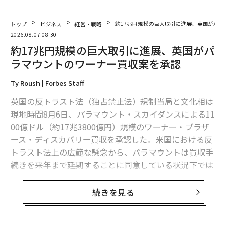
トップ
ビジネス
経営・戦略
約17兆円規模の巨大取引に進展、英国がパラ
2026.08.07 08:30
約17兆円規模の巨大取引に進展、英国がパ
ラマウントのワーナー買収案を承認
Ty Roush | Forbes Staff
英国の反トラスト法（独占禁止法）規制当局と文化相は
現地時間8月6日、パラマウント・スカイダンスによる11
00億ドル（約17兆3800億円）規模のワーナー・ブラザ
ース・ディスカバリー買収を承認した。米国における反
トラスト法上の広範な懸念から、パラマウントは買収手
続きを来年まで延期することに同意している状況下では
あるが、同社は規制上の大きなハードルをまた1つ乗り
越えたことになる。
続きを見る
英当局はこれ以上の規制審査を見送り、文化相
も介入せず