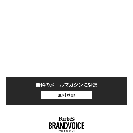
英競争・市場庁（CMA）は6日、この買収は競争上の懸
念を引き起こすものではないと判断し、パラマウントに
よるワーナー・ブラザース買収について、これ以上の規
制審査を行わないことを
決定した
。
英国のリサ・ナンディ文化・メディア・スポーツ大臣は
声明の中で、介入を見送った理由について、「主要サー
ビスにおける独自の編集方針や、報道編集の独立性」を
維持するといった、パラマウント側からの「確約」と
「法的拘束力のある約束」を挙げた。
無料のメールマガジンに登録
チャンネル5ニュースは独立維持、CBSやCNNとは切り
無料登録
離す
この買収により、パラマウントはチャンネル5ニュース
とCNNインターナショナルを運営することになる。発表
によると、同社は「チャンネル5ニュースが編集の独立
性を維持することを確実にし」、その編集方針は「CBS